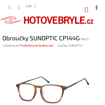
Přejít
na
CZK
NÁKUP
obsah
KOŠÍK
Obroučky SUNOPTIC CP144G
54873
Průměrné
1 hodnocení
Podrobnosti hodnocení
Značka:
SUNOPTIC
hodnocení
produktu
je
5,0
z
5
hvězdiček.