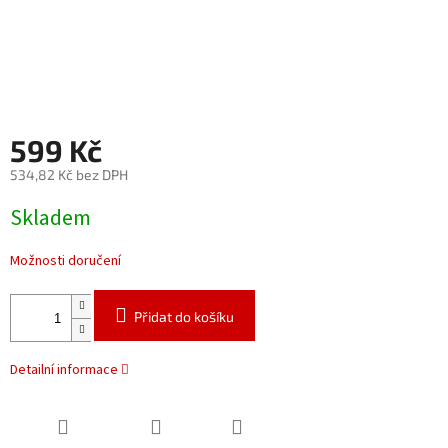
599 Kč
534,82 Kč bez DPH
Měrná
Skladem
cena:
Možnosti doručení
Přidat do košíku
Detailní informace