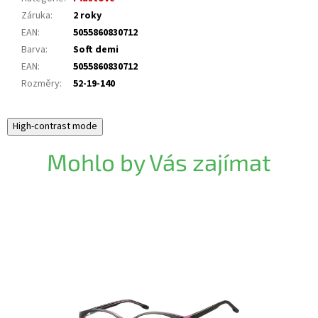
Záruka
:
2 roky
EAN
:
5055860830712
Barva
:
Soft demi
EAN
:
5055860830712
Rozměry
:
52-19-140
High-contrast mode
Mohlo by Vás zajímat