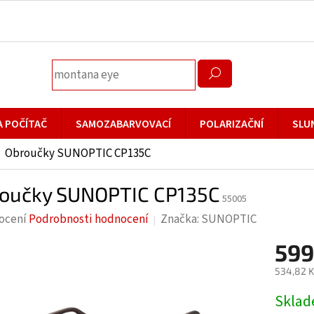
A POČÍTAČ
SAMOZABARVOVACÍ
POLARIZAČNÍ
SLU
Obroučky SUNOPTIC CP135C
oučky SUNOPTIC CP135C
55005
rné
ocení
Podrobnosti hodnocení
Značka:
SUNOPTIC
cení
599
ktu
534,82 K
Měrná
Skla
cena: