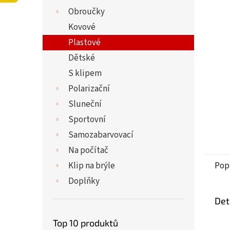
5
í
Obroučky
hvězdi
p
a
Kovové
n
Plastové
e
Dětské
l
S klipem
Polarizační
Sluneční
Sportovní
Samozabarvovací
Na počítač
Klip na brýle
Pop
Doplňky
Det
Top 10 produktů