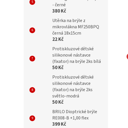
- černé
380 Kč
Utěrka na brýle z
mikrovlákna MF250BPQ
černá 18x15cm
22 Kč
Protiskluzové dětské
silikonové nástavce
(fixator) na brýle 2ks bílá
IC Obroučky AC7
SUNOPTIC Obroučky AC8
50 Kč
Protiskluzové dětské
silikonové nástavce
(fixator) na brýle 2ks
světlo-modrá
50 Kč
Kč
699 Kč
BRILO Dioptrické brýle
RE008-B +1,00 flex
399 Kč