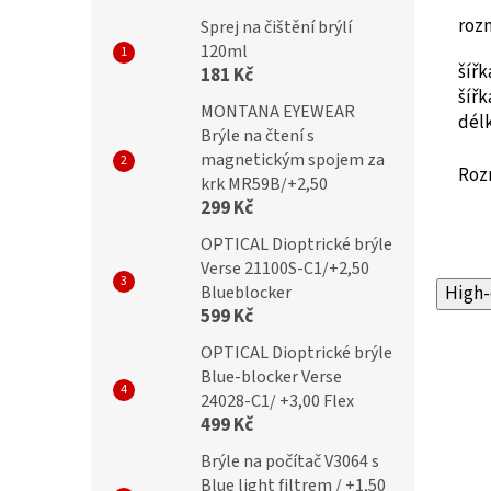
roz
Sprej na čištění brýlí
120ml
šíř
181 Kč
šíř
MONTANA EYEWEAR
dél
Brýle na čtení s
magnetickým spojem za
Roz
krk MR59B/+2,50
299 Kč
OPTICAL Dioptrické brýle
Verse 21100S-C1/+2,50
Blueblocker
High-
599 Kč
OPTICAL Dioptrické brýle
Blue-blocker Verse
24028-C1/ +3,00 Flex
499 Kč
Brýle na počítač V3064 s
Blue light filtrem / +1,50