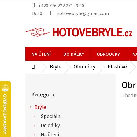
Přejít
+420 776 222 271 (9:00-
na
16:30)
hotovebryle@gmail.com
obsah
NA ČTENÍ
DO DÁLKY
OBROUČKY
N
Brýle
Obroučky
Plastové
Domů
P
Obr
o
Přeskočit
s
Kategorie
Průmě
1 hodn
kategorie
t
hodno
r
Brýle
produ
a
Speciální
je
n
5,0
Do dálky
n
z
Na čtení