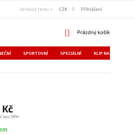
Velikost textu
CZK
Přihlášení
NÁKUPNÍ
Prázdný košík
KOŠÍK
NEČNÍ
SPORTOVNÍ
SPECIÁLNÍ
KLIP NA BRÝLE
 Kč
č bez DPH
dem