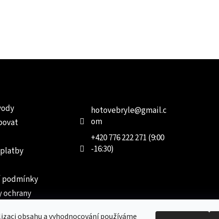
e pro vás
Kontakt
Facebo
vody
hotovebryle
@
gmail.c
om
povat
+420 776 222 271 (9:00
-16:30)
 platby
 podmínky
 ochrany
 údajů
lizaci obsahu a vyhodnocování používáme