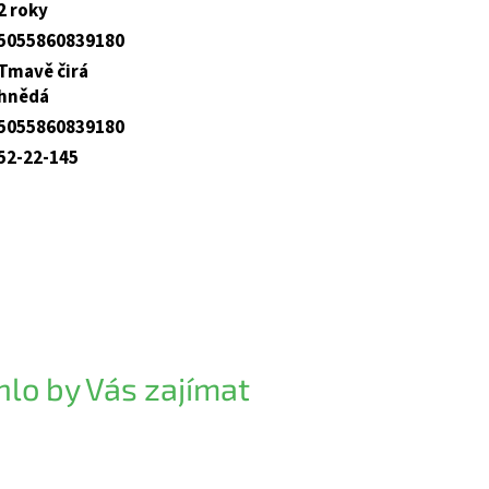
2 roky
5055860839180
Tmavě čirá
hnědá
5055860839180
52-22-145
lo by Vás zajímat