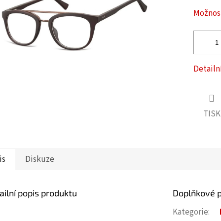
ček.
Možnost
Detailn
TISK
is
Diskuze
ailní popis produktu
Doplňkové 
Kategorie
: