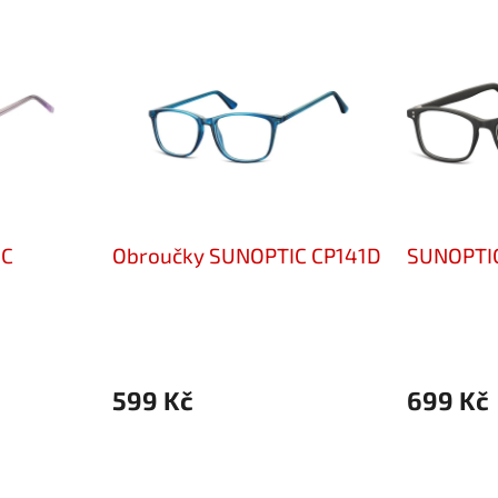
IC
Obroučky SUNOPTIC CP141D
SUNOPTIC
599 Kč
699 Kč