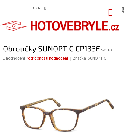
Přejít
na
CZK
NÁKUP
obsah
KOŠÍK
Obroučky SUNOPTIC CP133E
54910
Průměrné
1 hodnocení
Podrobnosti hodnocení
Značka:
SUNOPTIC
hodnocení
produktu
je
5,0
z
5
hvězdiček.