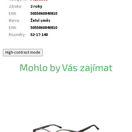
Záruka
:
2 roky
EAN
:
5055860840810
Barva
:
Želví směs
EAN
:
5055860840810
Rozměry
:
52-17-140
High-contrast mode
Mohlo by Vás zajímat