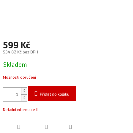
599 Kč
534,82 Kč bez DPH
Měrná
Skladem
cena:
Možnosti doručení
Přidat do košíku
Detailní informace