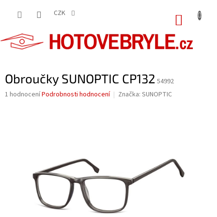
Přejít
na
CZK
NÁKUP
obsah
KOŠÍK
Obroučky SUNOPTIC CP132
54992
Průměrné
1 hodnocení
Podrobnosti hodnocení
Značka:
SUNOPTIC
hodnocení
produktu
je
5,0
z
5
hvězdiček.