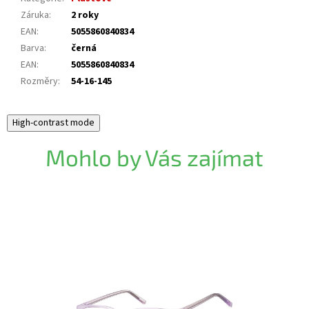
Záruka
:
2 roky
EAN
:
5055860840834
Barva
:
černá
EAN
:
5055860840834
Rozměry
:
54-16-145
High-contrast mode
Mohlo by Vás zajímat