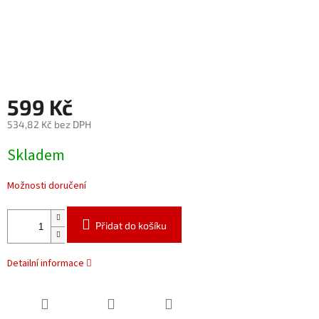
599 Kč
534,82 Kč bez DPH
Měrná
Skladem
cena:
Možnosti doručení
Přidat do košíku
Detailní informace