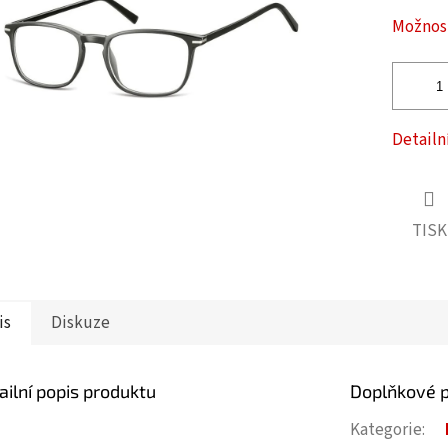
ček.
Možnost
Detailn
TISK
is
Diskuze
ailní popis produktu
Doplňkové 
Kategorie
: