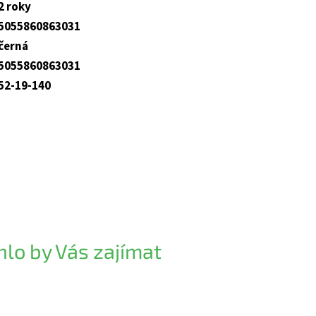
2 roky
5055860863031
černá
5055860863031
52-19-140
lo by Vás zajímat