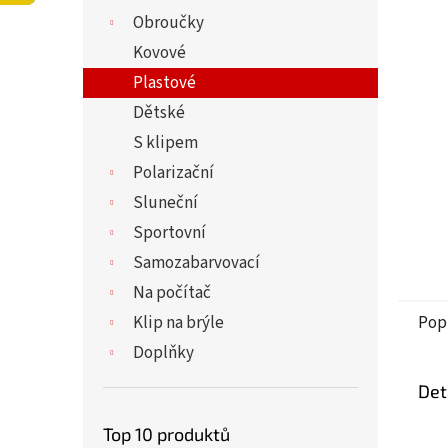
5
í
Obroučky
hvězdi
p
a
Kovové
n
Plastové
e
Dětské
l
S klipem
Polarizační
Sluneční
Sportovní
Samozabarvovací
Na počítač
Klip na brýle
Pop
Doplňky
Det
Top 10 produktů