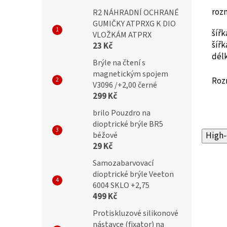
roz
R2 NÁHRADNÍ OCHRANÉ
GUMIČKY ATPRXG K DIO
šíř
VLOŽKÁM ATPRX
šíř
23 Kč
dél
Brýle na čtení s
magnetickým spojem
Roz
V3096 /+2,00 černé
299 Kč
brilo Pouzdro na
dioptrické brýle BR5
béžové
High-
29 Kč
Samozabarvovací
dioptrické brýle Veeton
6004 SKLO +2,75
499 Kč
Protiskluzové silikonové
nástavce (fixator) na