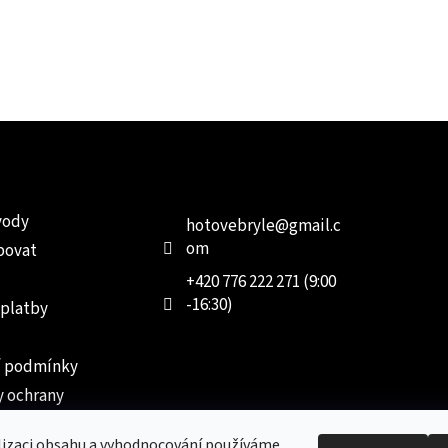
e pro vás
Kontakt
Facebo
vody
hotovebryle
@
gmail.c
om
povat
+420 776 222 271 (9:00
-16:30)
 platby
 podmínky
 ochrany
 údajů
lizaci obsahu a vyhodnocování používáme