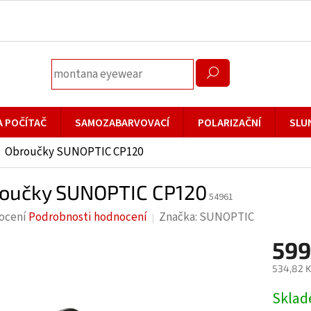
A POČÍTAČ
SAMOZABARVOVACÍ
POLARIZAČNÍ
SLU
Obroučky SUNOPTIC CP120
oučky SUNOPTIC CP120
54961
rné
ocení
Podrobnosti hodnocení
Značka:
SUNOPTIC
cení
599
ktu
534,82 K
Měrná
Skla
cena: