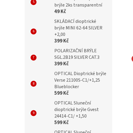
brýle 2ks transparentní
49 Kč
SKLÁDACÍ dioptrické
brýle MINI 62-64 SILVER
+2,00
399 Kč
POLARIZAČNÍ BRÝLE
SGL.2B19 SILVER CAT.3
399 Kč
IC Obroučky AC7
SUNOPTIC Obroučky AC8
OPTICAL Dioptrické brýle
Verse 21100S-C1/+1,25
Blueblocker
599 Kč
OPTICAL Sluneční
Kč
699 Kč
dioptrické brýle Gvest
24414-C1/ +1,50
599 Kč
OPTICAL Sluneční