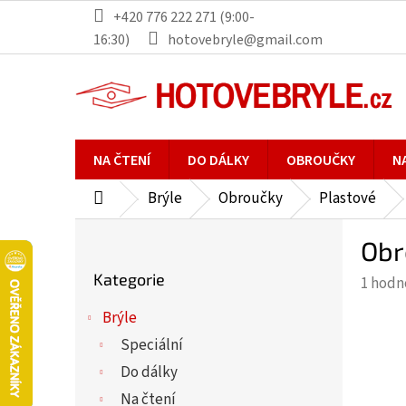
Přejít
+420 776 222 271 (9:00-
na
16:30)
hotovebryle@gmail.com
obsah
NA ČTENÍ
DO DÁLKY
OBROUČKY
N
Brýle
Obroučky
Plastové
Domů
P
Obr
o
Přeskočit
s
Kategorie
Průmě
1 hodn
kategorie
t
hodno
r
Brýle
produ
a
Speciální
je
n
5,0
Do dálky
n
z
Na čtení