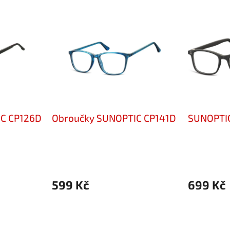
C CP126D
Obroučky SUNOPTIC CP141D
SUNOPTIC
599 Kč
699 Kč