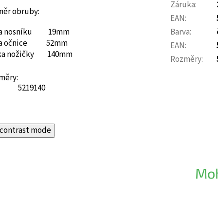
Záruka
:
měr obruby:
EAN
:
ka nosníku 19mm
Barva
:
ka očnice 52mm
EAN
:
ka nožičky 140mm
Rozměry
:
měry:
52
19
140
contrast mode
Moh