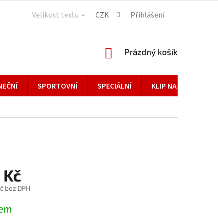
Velikost textu
CZK
Přihlášení
NÁKUPNÍ
Prázdný košík
KOŠÍK
NEČNÍ
SPORTOVNÍ
SPECIÁLNÍ
KLIP NA BRÝLE
 Kč
č bez DPH
dem