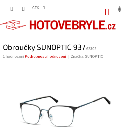
Přejít
na
CZK
NÁKUP
obsah
KOŠÍK
Obroučky SUNOPTIC 937
62302
Průměrné
1 hodnocení
Podrobnosti hodnocení
Značka:
SUNOPTIC
hodnocení
produktu
je
5,0
z
5
hvězdiček.