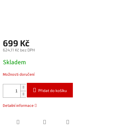
699 Kč
624,11 Kč bez DPH
Měrná
Skladem
cena:
Možnosti doručení
Přidat do košíku
Detailní informace