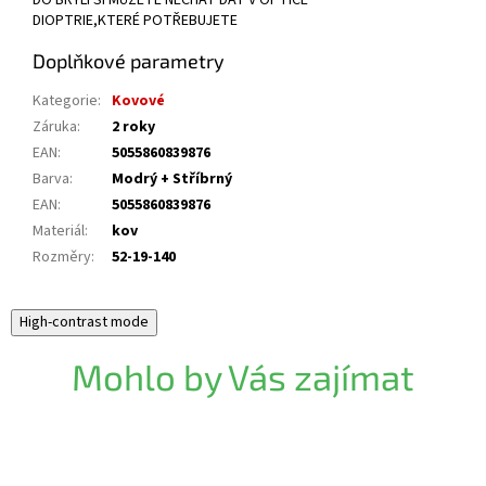
DO BRÝLÍ SI MŮŽETE NECHAT DÁT V OPTICE
DIOPTRIE,KTERÉ POTŘEBUJETE
Doplňkové parametry
Kategorie
:
Kovové
Záruka
:
2 roky
EAN
:
5055860839876
Barva
:
Modrý + Stříbrný
EAN
:
5055860839876
Materiál
:
kov
Rozměry
:
52-19-140
High-contrast mode
Mohlo by Vás zajímat