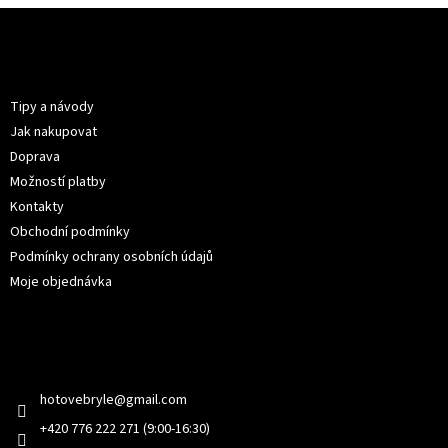
Z
á
p
Informace pro vás
a
t
Tipy a návody
í
Jak nakupovat
Doprava
Možností platby
Kontakty
Obchodní podmínky
Podmínky ochrany osobních údajů
Moje objednávka
Kontakt
hotovebryle
@
gmail.com
+420 776 222 271 (9:00-16:30)