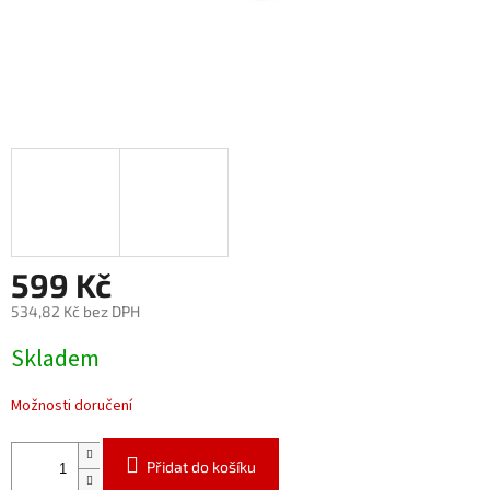
599 Kč
534,82 Kč bez DPH
Měrná
Skladem
cena:
Možnosti doručení
Přidat do košíku