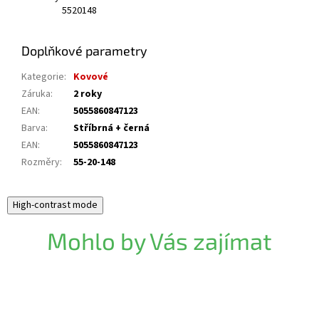
55
20
148
Doplňkové parametry
Kategorie
:
Kovové
Záruka
:
2 roky
EAN
:
5055860847123
Barva
:
Stříbrná + černá
EAN
:
5055860847123
Rozměry
:
55-20-148
High-contrast mode
Mohlo by Vás zajímat