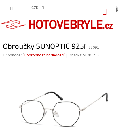
Přejít
na
CZK
NÁKUP
obsah
KOŠÍK
Obroučky SUNOPTIC 925F
55092
Průměrné
1 hodnocení
Podrobnosti hodnocení
Značka:
SUNOPTIC
hodnocení
produktu
je
5,0
z
5
hvězdiček.