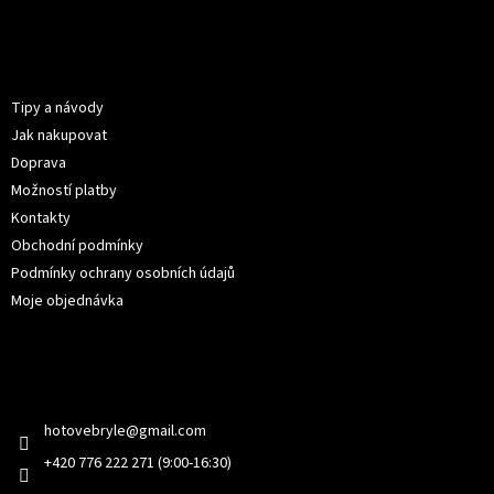
Z
á
p
Informace pro vás
a
t
Tipy a návody
í
Jak nakupovat
Doprava
Možností platby
Kontakty
Obchodní podmínky
Podmínky ochrany osobních údajů
Moje objednávka
Kontakt
hotovebryle
@
gmail.com
+420 776 222 271 (9:00-16:30)