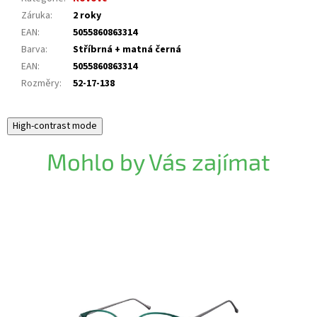
Záruka
:
2 roky
EAN
:
5055860863314
Barva
:
Stříbrná + matná černá
EAN
:
5055860863314
Rozměry
:
52-17-138
High-contrast mode
Mohlo by Vás zajímat