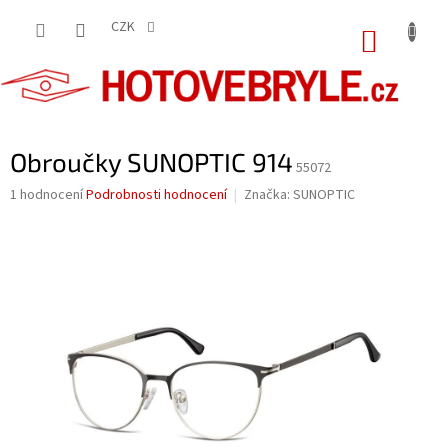
Přejít
na
CZK
NÁKUP
obsah
KOŠÍK
Obroučky SUNOPTIC 914
55072
Průměrné
1 hodnocení
Podrobnosti hodnocení
Značka:
SUNOPTIC
hodnocení
produktu
je
5,0
z
5
hvězdiček.