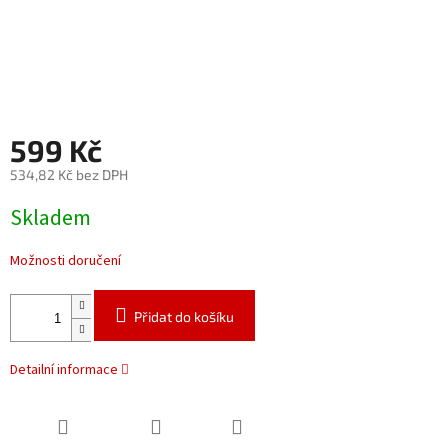
599 Kč
534,82 Kč bez DPH
Měrná
Skladem
cena:
Možnosti doručení
Přidat do košíku
Detailní informace