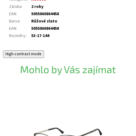
Záruka
:
2 roky
EAN
:
5055860864458
Barva
:
Růžové zlato
EAN
:
5055860864458
Rozměry
:
53-17-144
High-contrast mode
Mohlo by Vás zajímat