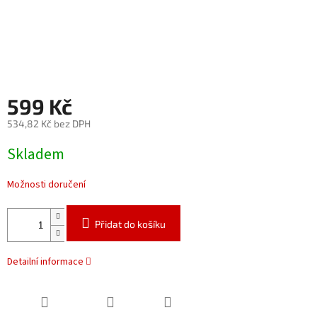
599 Kč
534,82 Kč bez DPH
Měrná
Skladem
cena:
Možnosti doručení
Přidat do košíku
Detailní informace