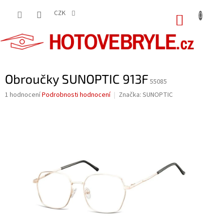
Přejít
na
CZK
NÁKUP
obsah
KOŠÍK
Obroučky SUNOPTIC 913F
55085
Průměrné
1 hodnocení
Podrobnosti hodnocení
Značka:
SUNOPTIC
hodnocení
produktu
je
5,0
z
5
hvězdiček.