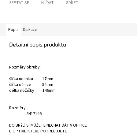
ZEPTAT SE
HLÍDAT
SDÍLET
Popis
Diskuze
Detailní popis produktu
Rozměry obruby:
šířka nosníku 17mm
šířka očnice 54mm
délka nožičky 146mm
Rozměry:
54
17
146
DO BRÝLÍ SI MŮŽETE NECHAT DÁT V OPTICE
DIOPTRIE,KTERÉ POTŘEBUJETE