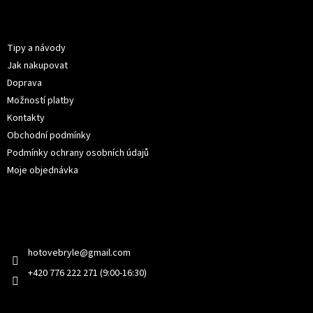
á
p
Informace pro vás
a
t
Tipy a návody
í
Jak nakupovat
Doprava
Možností platby
Kontakty
Obchodní podmínky
Podmínky ochrany osobních údajů
Moje objednávka
Kontakt
hotovebryle
@
gmail.com
+420 776 222 271 (9:00-16:30)