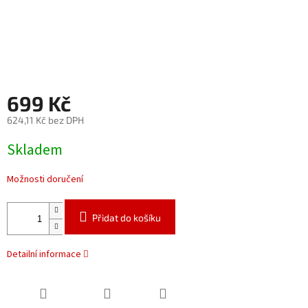
699 Kč
624,11 Kč bez DPH
Měrná
Skladem
cena:
Možnosti doručení
Přidat do košíku
Detailní informace