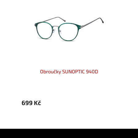
Obroučky SUNOPTIC 940D
699 Kč
699 
Z