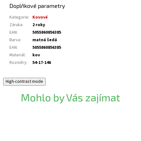
Doplňkové parametry
Kategorie
:
Kovové
Záruka
:
2 roky
EAN
:
5055860856385
Barva
:
matná šedá
EAN
:
5055860856385
Materiál
:
kov
Rozměry
:
54-17-146
High-contrast mode
Mohlo by Vás zajímat