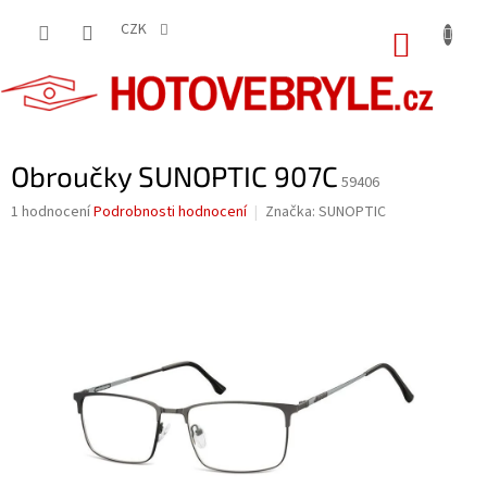
Přejít
na
CZK
NÁKUP
obsah
KOŠÍK
Obroučky SUNOPTIC 907C
59406
Průměrné
1 hodnocení
Podrobnosti hodnocení
Značka:
SUNOPTIC
hodnocení
produktu
je
5,0
z
5
hvězdiček.