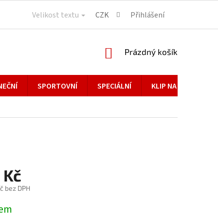
Velikost textu
CZK
Přihlášení
NÁKUPNÍ
Prázdný košík
KOŠÍK
NEČNÍ
SPORTOVNÍ
SPECIÁLNÍ
KLIP NA BRÝLE
 Kč
č bez DPH
dem