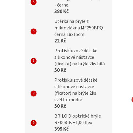
- černé
380 Kč
Utěrka na brýle z
mikrovlákna MF250BPQ
černá 18x15cm
22 Kč
Protiskluzové dětské
silikonové nástavce
(fixator) na brýle 2ks bílá
50 Kč
Protiskluzové dětské
silikonové nástavce
(fixator) na brýle 2ks
světlo-modrá
50 Kč
ky SUNOPTIC 791C
Obroučky 405B
BRILO Dioptrické brýle
RE008-B +1,00 flex
399 Kč