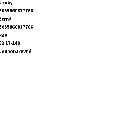
2 roky
5055860837766
černá
5055860837766
kov
53 17-140
Jednobarevné