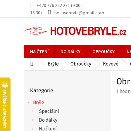
Přejít
+420 776 222 271 (9:00-
na
16:30)
hotovebryle@gmail.com
obsah
NA ČTENÍ
DO DÁLKY
OBROUČKY
N
Brýle
Obroučky
Kovové
Domů
P
Obr
o
Přeskočit
s
Kategorie
Průmě
1 hodn
kategorie
t
hodno
r
Brýle
produ
a
Speciální
je
n
5,0
Do dálky
n
z
Na čtení