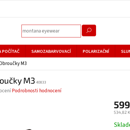
A POČÍTAČ
SAMOZABARVOVACÍ
POLARIZAČNÍ
SLU
Obroučky M3
oučky M3
40833
rné
ocení
Podrobnosti hodnocení
cení
599
ktu
534,82 K
Měrná
Skla
cena: