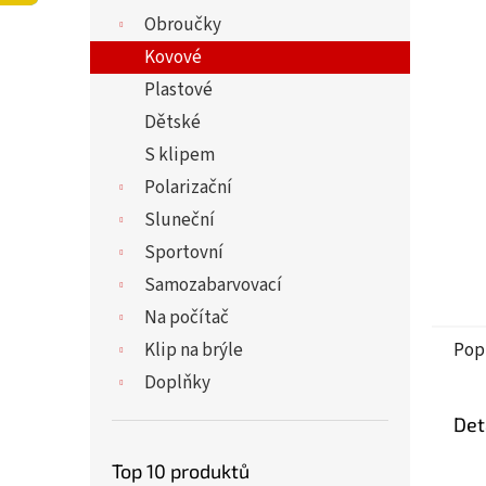
5
í
Obroučky
hvězdi
p
a
Kovové
n
Plastové
e
Dětské
l
S klipem
Polarizační
Sluneční
Sportovní
Samozabarvovací
Na počítač
Klip na brýle
Pop
Doplňky
Det
Top 10 produktů