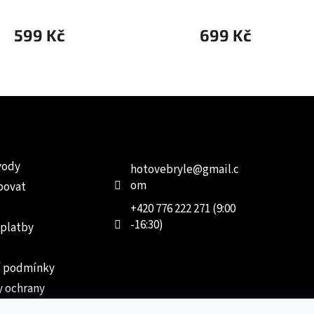
599 Kč
699 Kč
e pro vás
Kontakt
Facebo
vody
hotovebryle
@
gmail.c
om
povat
+420 776 222 271 (9:00
-16:30)
 platby
 podmínky
 ochrany
 údajů