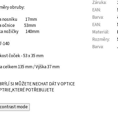
Záruka
:
měry obruby:
EAN
:
Barva
:
ka nosníku 17mm
EAN
:
ka očnice 53mm
ka nožičky 140mm
Materiál
:
Rozměry
:
7-140
Barva
:
kost čoček - 53 x 35 mm
ka celkem 135 mm / Výška 37 mm
BRÝLÍ SI MŮŽETE NECHAT DÁT V OPTICE
PTRIE,KTERÉ POTŘEBUJETE
contrast mode