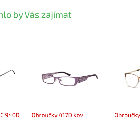
lo by Vás zajímat
IC 940D
Obroučky 417D kov
Obroučky