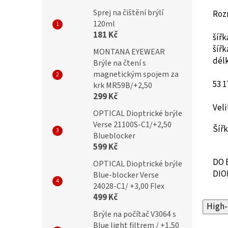
Sprej na čištění brýlí
Roz
120ml
181 Kč
šíř
šíř
MONTANA EYEWEAR
dél
Brýle na čtení s
magnetickým spojem za
53 1
krk MR59B/+2,50
299 Kč
Veli
OPTICAL Dioptrické brýle
Verse 21100S-C1/+2,50
Šíř
Blueblocker
599 Kč
DO 
OPTICAL Dioptrické brýle
DIO
Blue-blocker Verse
24028-C1/ +3,00 Flex
499 Kč
High-
Brýle na počítač V3064 s
Blue light filtrem / +1,50