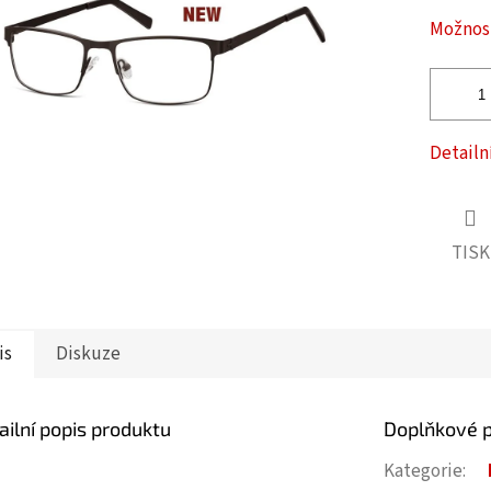
ček.
Možnost
Detailn
TISK
is
Diskuze
ailní popis produktu
Doplňkové 
Kategorie
: