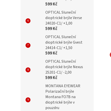
599 Kč
OPTICAL Sluneční
dioptrické brýle Verse
24020-C1/ +1,00
599 Kč
OPTICAL Sluneční
dioptrické brýle Gvest
24414-C1/ +1,50
599 Kč
OPTICAL Sluneční
ky SUNOPTIC 914E
MONTANA EYEWEAR
dioptrické brýle Nexus
Obroučky Montana MM611D
25201-C1/ -2,00
kovová
599 Kč
MONTANA EYEWEAR
Polarizační brýle
č
699 Kč
Montana FO7B na
dioptrické brýle v
pouzdru