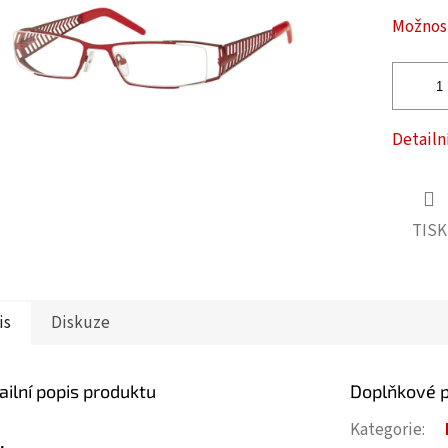
ček.
Možnost
Detailn
TISK
is
Diskuze
ailní popis produktu
Doplňkové 
Kategorie
: