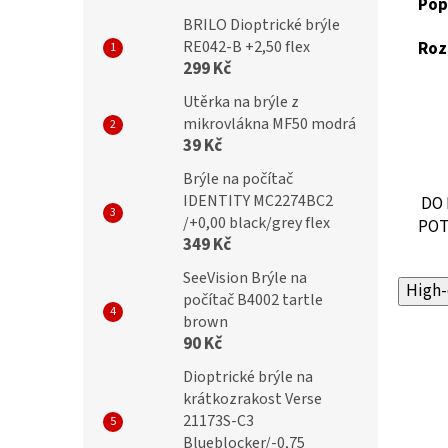
Pop
BRILO Dioptrické brýle
RE042-B +2,50 flex
Roz
299 Kč
Utěrka na brýle z
mikrovlákna MF50 modrá
39 Kč
Brýle na počítač
IDENTITY MC2274BC2
DO 
/+0,00 black/grey flex
POT
349 Kč
SeeVision Brýle na
High-
počítač B4002 tartle
brown
90 Kč
Dioptrické brýle na
krátkozrakost Verse
21173S-C3
Blueblocker/-0,75