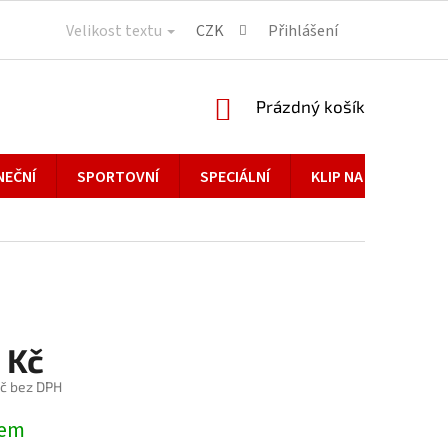
Velikost textu
CZK
Přihlášení
NÁKUPNÍ
Prázdný košík
KOŠÍK
NEČNÍ
SPORTOVNÍ
SPECIÁLNÍ
KLIP NA BRÝLE
 Kč
č bez DPH
dem