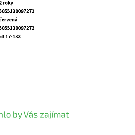
2 roky
5055130097272
červená
5055130097272
53 17-133
lo by Vás zajímat