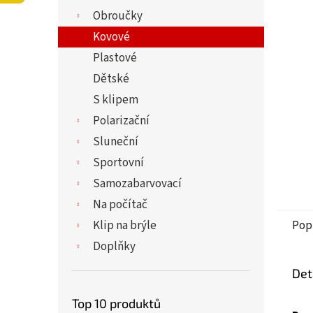
5
í
Obroučky
hvězdi
p
a
Kovové
n
Plastové
e
Dětské
l
S klipem
Polarizační
Sluneční
Sportovní
Samozabarvovací
Na počítač
Klip na brýle
Pop
Doplňky
Det
Top 10 produktů