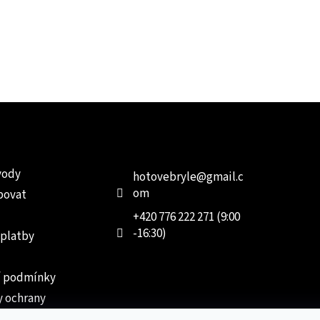
e pro vás
Kontakt
Facebo
vody
hotovebryle
@
gmail.c
om
povat
+420 776 222 271 (9:00
-16:30)
 platby
 podmínky
 ochrany
 údajů