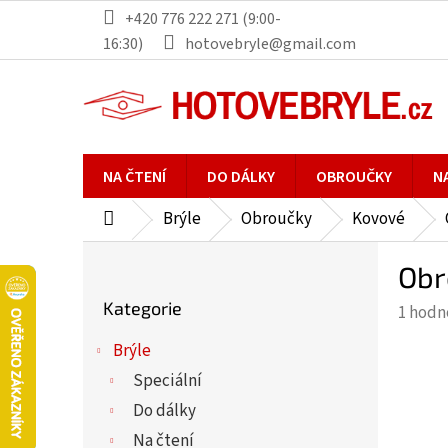
Přejít
+420 776 222 271 (9:00-
na
16:30)
hotovebryle@gmail.com
obsah
NA ČTENÍ
DO DÁLKY
OBROUČKY
N
Brýle
Obroučky
Kovové
Domů
P
Obr
o
Přeskočit
s
Kategorie
Průmě
1 hodn
kategorie
t
hodno
r
Brýle
produ
a
Speciální
je
n
5,0
Do dálky
n
z
Na čtení