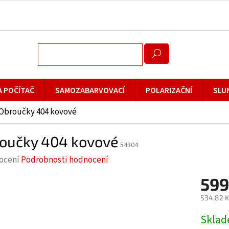
A POČÍTAČ
SAMOZABARVOVACÍ
POLARIZAČNÍ
SLU
Obroučky 404 kovové
oučky 404 kovové
54304
rné
ocení
Podrobnosti hodnocení
cení
599
ktu
534,82 K
Měrná
Skla
cena: