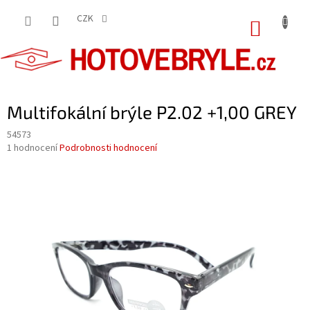
Přejít
na
CZK
NÁKUP
obsah
KOŠÍK
Multifokální brýle P2.02 +1,00 GREY
54573
Průměrné
1 hodnocení
Podrobnosti hodnocení
hodnocení
produktu
je
5,0
z
5
hvězdiček.