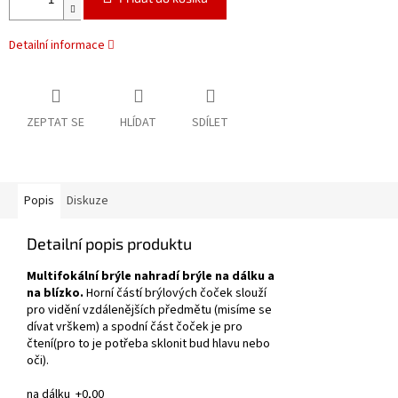
Detailní informace
ZEPTAT SE
HLÍDAT
SDÍLET
Popis
Diskuze
Detailní popis produktu
Multifokální brýle nahradí brýle na dálku a
na blízko.
Horní částí brýlových čoček slouží
pro vidění vzdálenějších předmětu (misíme se
dívat vrškem) a spodní část čoček je pro
čtení(pro to je potřeba sklonit bud hlavu nebo
oči).
na dálku +0,00