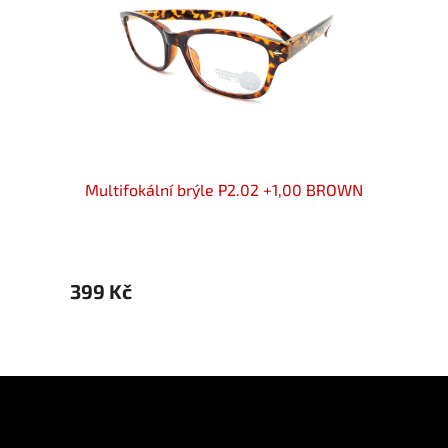
LACK
Multifokální brýle P2.02 +1,00 BROWN
399 Kč
399 
Z
á
p
Informace pro vás