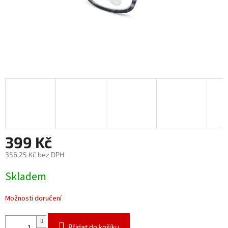
399 Kč
356,25 Kč bez DPH
Měrná
Skladem
cena:
Možnosti doručení
Přidat do košíku