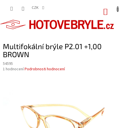
Přejít
na
CZK
NÁKUP
obsah
KOŠÍK
Multifokální brýle P2.01 +1,00
BROWN
54595
Průměrné
1 hodnocení
Podrobnosti hodnocení
hodnocení
produktu
je
5,0
z
5
hvězdiček.