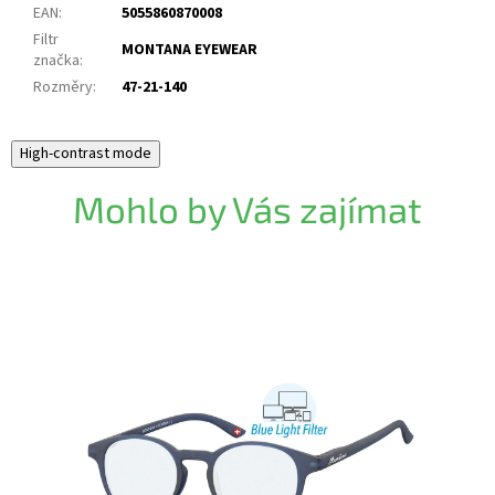
EAN
:
5055860870008
Filtr
MONTANA EYEWEAR
značka
:
Rozměry
:
47-21-140
High-contrast mode
Mohlo by Vás zajímat