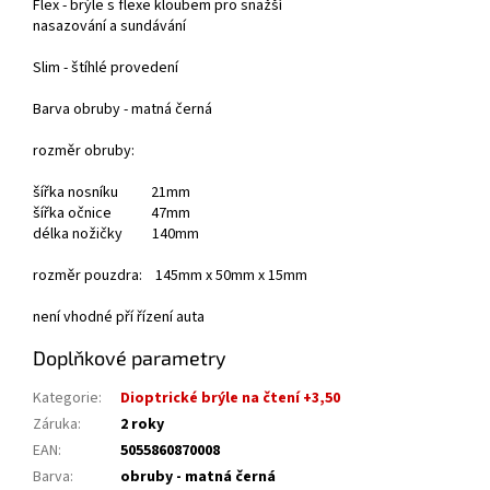
Flex - brýle s flexe kloubem pro snažší
nasazování a sundávání
Slim - štíhlé provedení
Barva obruby - matná černá
rozměr obruby:
šířka nosníku 21mm
šířka očnice 47mm
délka nožičky 140mm
rozměr pouzdra: 145mm x 50mm x 15mm
není vhodné pří řízení auta
Doplňkové parametry
Kategorie
:
Dioptrické brýle na čtení +3,50
Záruka
:
2 roky
EAN
:
5055860870008
Barva
:
obruby - matná černá