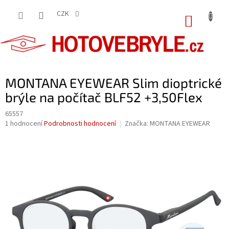
Přejít
na
CZK
NÁKUP
obsah
KOŠÍK
MONTANA EYEWEAR Slim dioptrické
brýle na počítač BLF52 +3,50Flex
65557
Průměrné
1 hodnocení
Podrobnosti hodnocení
Značka:
MONTANA EYEWEAR
hodnocení
produktu
je
5,0
z
5
hvězdiček.