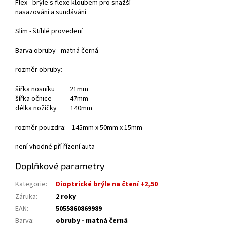
Flex - brýle s flexe kloubem pro snažší
nasazování a sundávání
Slim - štíhlé provedení
Barva obruby - matná černá
rozměr obruby:
šířka nosníku 21mm
šířka očnice 47mm
délka nožičky 140mm
rozměr pouzdra: 145mm x 50mm x 15mm
není vhodné pří řízení auta
Doplňkové parametry
Kategorie
:
Dioptrické brýle na čtení +2,50
Záruka
:
2 roky
EAN
:
5055860869989
Barva
:
obruby - matná černá