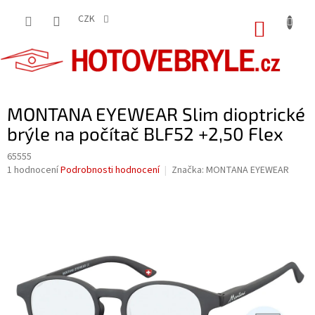
Přejít
na
CZK
NÁKUP
obsah
KOŠÍK
MONTANA EYEWEAR Slim dioptrické
brýle na počítač BLF52 +2,50 Flex
65555
Průměrné
1 hodnocení
Podrobnosti hodnocení
Značka:
MONTANA EYEWEAR
hodnocení
produktu
je
5,0
z
5
hvězdiček.