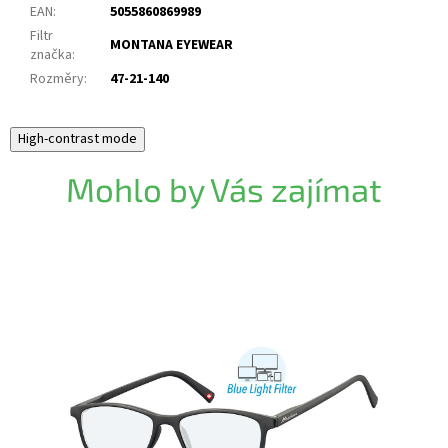
EAN
:
5055860869989
Filtr
MONTANA EYEWEAR
značka
:
Rozměry
:
47-21-140
High-contrast mode
Mohlo by Vás zajímat