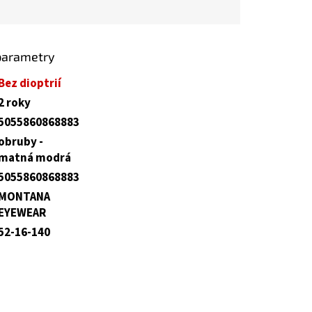
parametry
Bez dioptrií
2 roky
5055860868883
obruby -
matná modrá
5055860868883
MONTANA
EYEWEAR
52-16-140