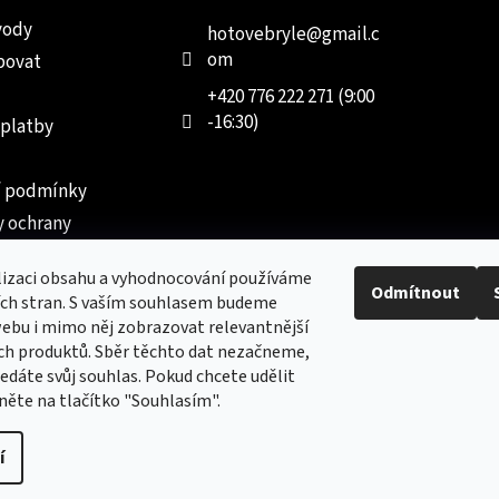
vody
hotovebryle
@
gmail.c
om
povat
+420 776 222 271 (9:00
-16:30)
 platby
 podmínky
 ochrany
 údajů
lizaci obsahu a vyhodnocování používáme
ednávka
Odmítnout
ích stran. S vaším souhlasem budeme
ebu i mimo něj zobrazovat relevantnější
ch produktů. Sběr těchto dat nezačneme,
dáte svůj souhlas. Pokud chcete udělit
kněte na tlačítko "Souhlasím".
Nový obchod s batohy, cestovními zavazadly, tašky a peněženk
í
vyhrazena.
Upravit nastavení cookies