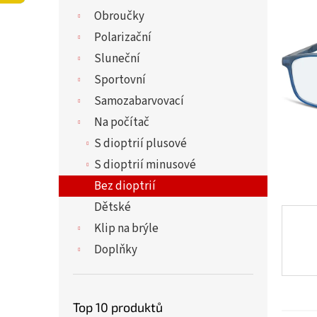
í
5,0
Obroučky
p
z
a
Polarizační
5
n
hvězdi
Sluneční
e
Sportovní
l
Samozabarvovací
Na počítač
S dioptrií plusové
S dioptrií minusové
Bez dioptrií
Dětské
Klip na brýle
Doplňky
Top 10 produktů