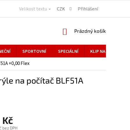
Velikost textu
CZK
Přihlášení
NÁKUPNÍ
Prázdný košík
KOŠÍK
NEČNÍ
SPORTOVNÍ
SPECIÁLNÍ
KLIP NA BRÝLE
51A +0,00 Flex
ýle na počítač BLF51A
 Kč
č bez DPH