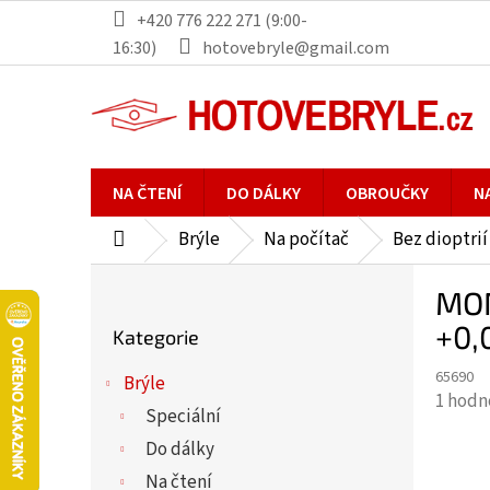
Přejít
+420 776 222 271 (9:00-
na
16:30)
hotovebryle@gmail.com
obsah
NA ČTENÍ
DO DÁLKY
OBROUČKY
N
Brýle
Na počítač
Bez dioptrií
Domů
P
MON
o
Přeskočit
s
+0,
Kategorie
kategorie
t
65690
r
Brýle
Průmě
1 hodn
a
Speciální
hodno
n
Do dálky
produ
n
je
Na čtení