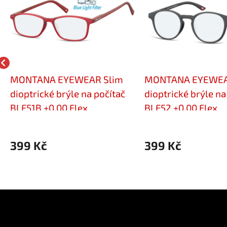
MONTANA EYEWEAR Slim
MONTANA EYEWEA
dioptrické brýle na počítač
dioptrické brýle na
BLF51B +0,00 Flex
BLF52 +0,00 Flex
399 Kč
399 Kč
e pro vás
Kontakt
Facebo