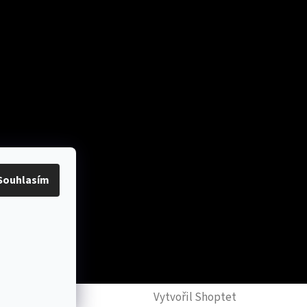
platby
Souhlasím
y
Vytvořil Shoptet