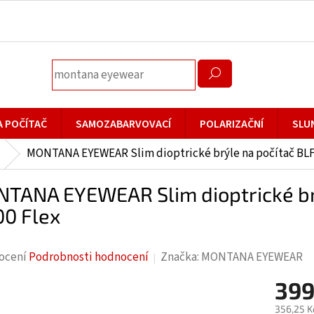
A POČÍTAČ
SAMOZABARVOVACÍ
POLARIZAČNÍ
SLU
MONTANA EYEWEAR Slim dioptrické brýle na počítač BLF
TANA EYEWEAR Slim dioptrické br
00 Flex
rné
ocení
Podrobnosti hodnocení
Značka:
MONTANA EYEWEAR
cení
399
ktu
356,25 K