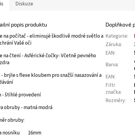
is
Diskuze
ailní popis produktu
Doplňkové 
e na počítač - eliminujé škodlivě modré světlo a
Kategorie
:
chrání Vašé oči
Záruka
:
EAN
:
e na čtení - Asférické čočky- Včetně pevného
zdra
Barva
:
 - brýle s flexe kloubem pro snažší nasazování a
EAN
:
dávání
Filtr
značka
:
 - štíhlé provedení
Rozměry
:
va obruby - matná modrá
měr obruby:
ka nosníku 16mm