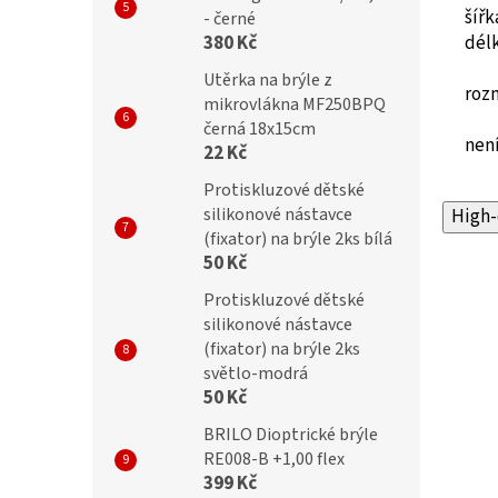
šíř
- černé
dél
380 Kč
Utěrka na brýle z
roz
mikrovlákna MF250BPQ
černá 18x15cm
není
22 Kč
Protiskluzové dětské
silikonové nástavce
High-
(fixator) na brýle 2ks bílá
50 Kč
Protiskluzové dětské
silikonové nástavce
(fixator) na brýle 2ks
světlo-modrá
50 Kč
BRILO Dioptrické brýle
RE008-B +1,00 flex
399 Kč