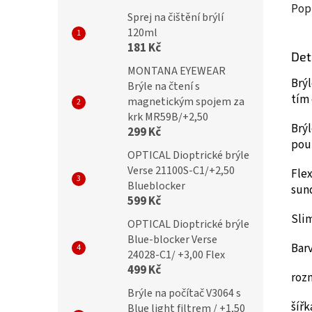
Pop
Sprej na čištění brýlí
120ml
181 Kč
Det
MONTANA EYEWEAR
Brýl
Brýle na čtení s
tím 
magnetickým spojem za
krk MR59B/+2,50
Brýl
299 Kč
pou
OPTICAL Dioptrické brýle
Verse 21100S-C1/+2,50
Flex
Blueblocker
sun
599 Kč
Slim
OPTICAL Dioptrické brýle
Blue-blocker Verse
Bar
24028-C1/ +3,00 Flex
499 Kč
roz
Brýle na počítač V3064 s
šíř
Blue light filtrem / +1,50