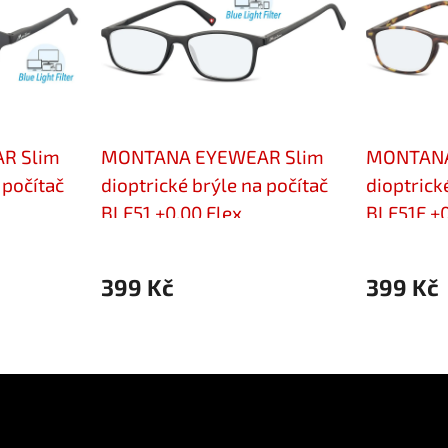
R Slim
MONTANA EYEWEAR Slim
MONTANA
 počítač
dioptrické brýle na počítač
dioptrick
BLF51 +0,00 Flex
BLF51F +0
399 Kč
399 Kč
ok
Přijímáme online