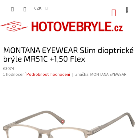
Přejít
na
CZK
NÁKUP
obsah
KOŠÍK
MONTANA EYEWEAR Slim dioptrické
brýle MR51C +1,50 Flex
63074
Průměrné
1 hodnocení
Podrobnosti hodnocení
Značka:
MONTANA EYEWEAR
hodnocení
produktu
je
5,0
z
5
hvězdiček.