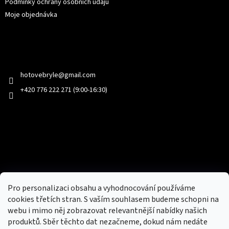
Podmínky ochrany osobních údajů
Moje objednávka
Kontakt
hotovebryle
@
gmail.com
+420 776 222 271 (9:00-16:30)
Facebook
Přijímáme online platby
Pro personalizaci obsahu a vyhodnocování používáme
cookies třetích stran. S vaším souhlasem budeme schopni na
webu i mimo něj zobrazovat relevantnější nabídky našich
produktů. Sběr těchto dat nezačneme, dokud nám nedáte