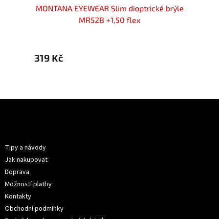
 brýle
MONTANA EYEWEAR Slim dioptrické brýle
MONTA
MR52B +1,50 flex
319 Kč
319 K
Z
á
p
Informace pro vás
a
t
Tipy a návody
í
Jak nakupovat
Doprava
Možností platby
Kontakty
Obchodní podmínky