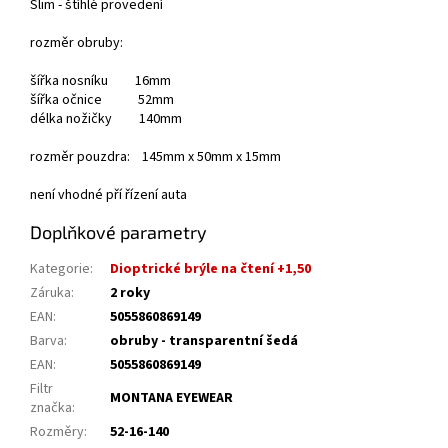
Slim - štíhlé provedení
rozměr obruby:
šířka nosníku 16mm
šířka očnice 52mm
délka nožičky 140mm
rozměr pouzdra: 145mm x 50mm x 15mm
není vhodné pří řízení auta
Doplňkové parametry
Kategorie
:
Dioptrické brýle na čtení +1,50
Záruka
:
2 roky
EAN
:
5055860869149
Barva
:
obruby - transparentní šedá
EAN
:
5055860869149
Filtr
MONTANA EYEWEAR
značka
:
Rozměry
:
52-16-140