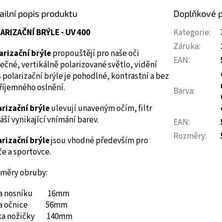
ailní popis produktu
Doplňkové 
ARIZAČNÍ BRÝLE - UV 400
Kategorie
:
Záruka
:
arizační brýle
propouštějí pro naše oči
EAN
:
ečné, vertikálně polarizované světlo, vidění
 polarizační brýle je pohodlné, kontrastní a bez
říjemného oslnění.
Barva
:
arizační brýle
ulevují unaveným očím, filtr
áší vynikající vnímání barev.
EAN
:
Rozměry
:
arizační brýle
jsou vhodné především pro
če a sportovce.
měry obruby:
ka nosníku 16mm
ka očnice 56mm
ka nožičky 140mm