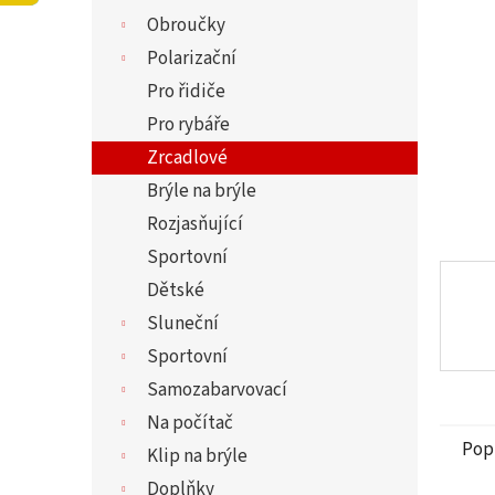
5
í
Obroučky
hvězdi
p
a
Polarizační
n
Pro řidiče
e
Pro rybáře
l
Zrcadlové
Brýle na brýle
Rozjasňující
Sportovní
Dětské
Sluneční
Sportovní
Samozabarvovací
Na počítač
Pop
Klip na brýle
Doplňky