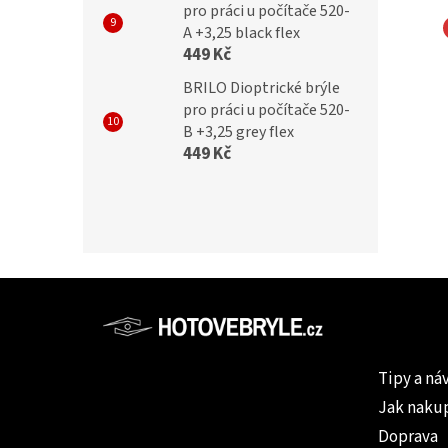
pro práci u počítače 520-
A +3,25 black flex
449 Kč
IZAČNÍ BRÝLE
POLARIZAČNÍ BRÝLE
Y 439G CAT.3
VICTORY 441A CAT.3
BRILO Dioptrické brýle
pro práci u počítače 520-
B +3,25 grey flex
449 Kč
č
399 Kč
Z
á
p
Informac
a
Tipy a ná
t
Jak naku
í
Doprava