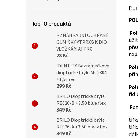
Det
POL
Top 10 produktů
Pol
R2 NÁHRADNÍ OCHRANÉ
užit
GUMIČKY ATPRXG K DIO
přes
VLOŽKÁM ATPRX
nep
23 Kč
IDENTITY Bezrámečkové
Pol
dioptrické brýle MC2304
přin
+1,50 red
299 Kč
Pol
řidi
BRILO Dioptrické brýle
RE026-B +3,50 blue flex
Roz
349 Kč
šíř
BRILO Dioptrické brýle
RE026-A +3,50 black flex
šíř
349 Kč
dél