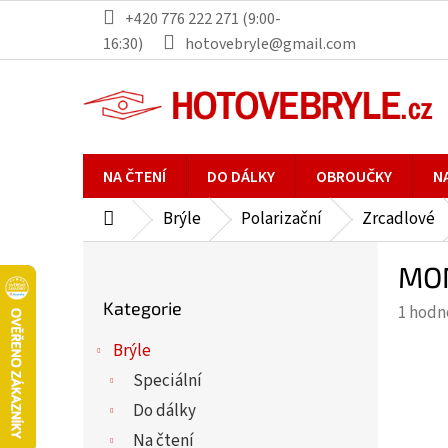
Přejít
+420 776 222 271 (9:00-
na
16:30)
hotovebryle@gmail.com
obsah
NA ČTENÍ
DO DÁLKY
OBROUČKY
N
Brýle
Polarizační
Zrcadlové
Domů
P
MON
o
Přeskočit
s
Kategorie
Průmě
1 hodn
kategorie
t
hodno
r
Brýle
produ
a
Speciální
je
n
5,0
Do dálky
n
z
Na čtení