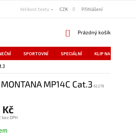
Velikost textu
CZK
Přihlášení
NÁKUPNÍ
Prázdný košík
KOŠÍK
NEČNÍ
SPORTOVNÍ
SPECIÁLNÍ
KLIP NA BRÝLE
.3
e MONTANA MP14C Cat.3
61278
 Kč
č bez DPH
dem