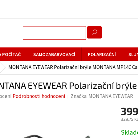
A POČÍTAČ
SAMOZABARVOVACÍ
POLARIZAČNÍ
SLU
MONTANA EYEWEAR Polarizační brýle MONTANA MP14C Cat
TANA EYEWEAR Polarizační brýl
rné
ocení
Podrobnosti hodnocení
Značka:
MONTANA EYEWEAR
cení
399
ktu
329,75 K
Měrná
Skla
cena: