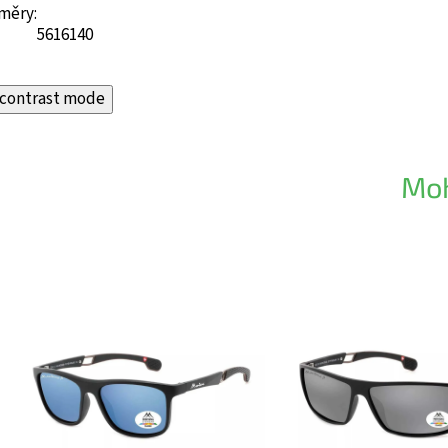
měry:
56
16
140
contrast mode
Moh