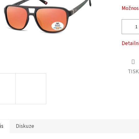
ček.
Možnost
Detailn
TISK
is
Diskuze