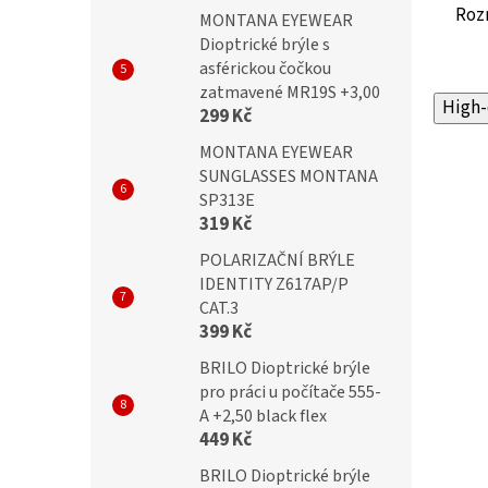
Roz
MONTANA EYEWEAR
Dioptrické brýle s
asférickou čočkou
zatmavené MR19S +3,00
High-
299 Kč
MONTANA EYEWEAR
SUNGLASSES MONTANA
SP313E
319 Kč
POLARIZAČNÍ BRÝLE
IDENTITY Z617AP/P
CAT.3
399 Kč
BRILO Dioptrické brýle
pro práci u počítače 555-
A +2,50 black flex
449 Kč
BRILO Dioptrické brýle