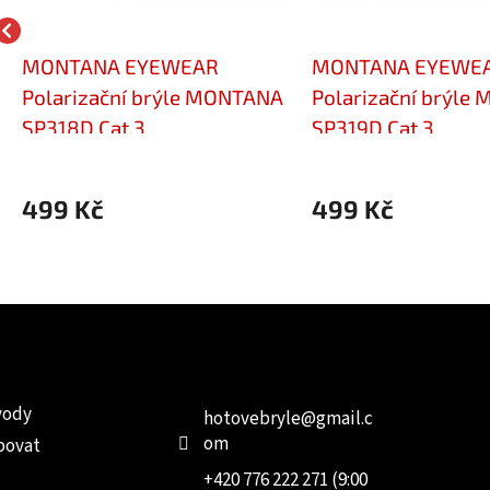
MONTANA EYEWEAR
MONTANA EYEWE
Polarizační brýle MONTANA
Polarizační brýle
SP318D Cat.3
SP319D Cat.3
499 Kč
499 Kč
e pro vás
Kontakt
Facebo
vody
hotovebryle
@
gmail.c
om
povat
+420 776 222 271 (9:00