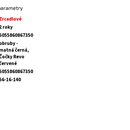
parametry
Zrcadlové
2 roky
5055860867350
obruby -
matná černá,
Čočky Revo
červené
5055860867350
56-16-140