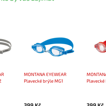
AR
MONTANA EYEWEAR
MONTAN
2
Plavecké brýle MG1
Plavecké
399 Kč
399 Kč