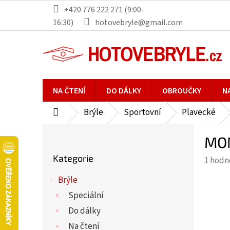
Přejít
+420 776 222 271 (9:00-
na
16:30)
hotovebryle@gmail.com
obsah
NA ČTENÍ
DO DÁLKY
OBROUČKY
N
Brýle
Sportovní
Plavecké
Domů
P
MON
o
Přeskočit
s
Kategorie
Průmě
1 hodn
kategorie
t
hodno
r
Brýle
produ
a
Speciální
je
n
5,0
Do dálky
n
z
Na čtení