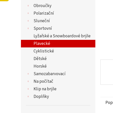
5
í
Obroučky
hvězdi
p
a
Polarizační
n
Sluneční
e
Sportovní
l
Lyžařské a Snowboardové brýle
Plavecké
Cyklistické
Dětské
Horské
Samozabarvovací
Na počítač
Klip na brýle
Doplňky
Pop