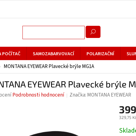
A POČÍTAČ
SAMOZABARVOVACÍ
POLARIZAČNÍ
SLU
MONTANA EYEWEAR Plavecké brýle MG1A
TANA EYEWEAR Plavecké brýle 
rné
ocení
Podrobnosti hodnocení
Značka:
MONTANA EYEWEAR
cení
399
ktu
329,75 K
Měrná
Skla
cena: