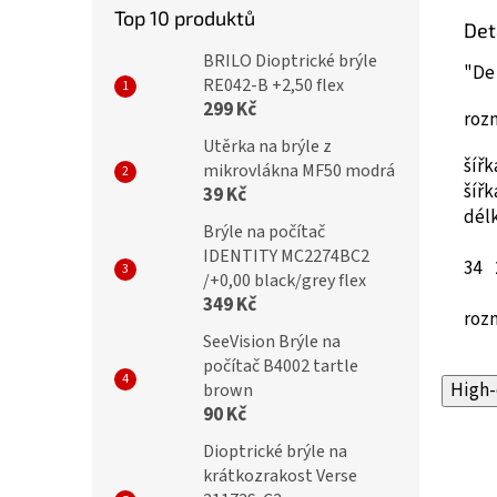
Top 10 produktů
Det
BRILO Dioptrické brýle
"De
RE042-B +2,50 flex
299 Kč
roz
Utěrka na brýle z
šíř
mikrovlákna MF50 modrá
šíř
39 Kč
dél
Brýle na počítač
IDENTITY MC2274BC2
34
2
/+0,00 black/grey flex
349 Kč
roz
SeeVision Brýle na
počítač B4002 tartle
High-
brown
90 Kč
Dioptrické brýle na
krátkozrakost Verse