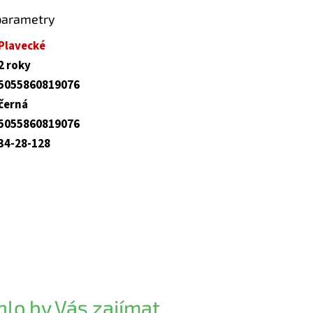
parametry
Plavecké
2 roky
5055860819076
černá
5055860819076
34-28-128
lo by Vás zajímat