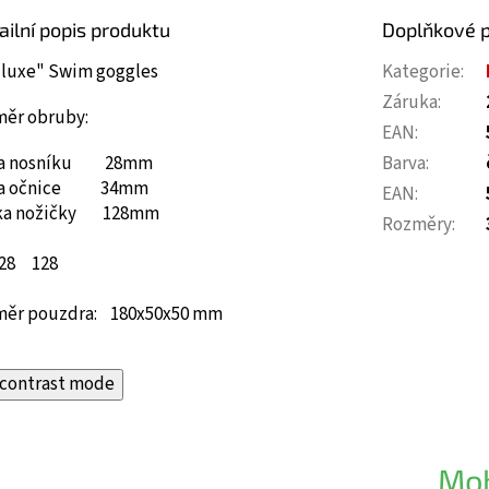
ailní popis produktu
Doplňkové 
 luxe" Swim goggles
Kategorie
:
Záruka
:
měr obruby:
EAN
:
ka nosníku 28mm
Barva
:
ka očnice 34mm
EAN
:
ka nožičky 128mm
Rozměry
:
8
128
měr pouzdra: 180x50x50 mm
contrast mode
Moh