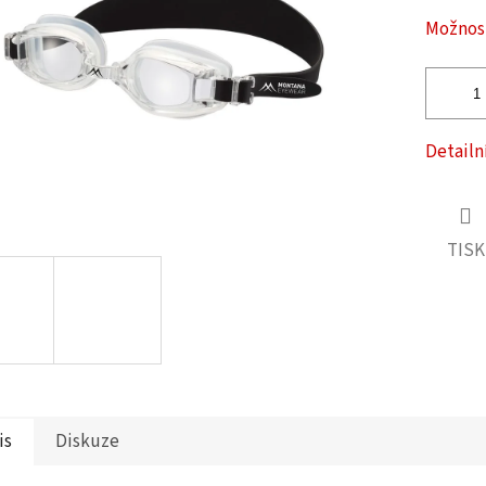
ček.
Možnost
Detailn
TISK
is
Diskuze