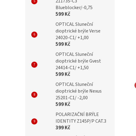
21173S-C3
Blueblocker/-0,75
599 Kč
OPTICAL Sluneční
dioptrické brýle Verse
24020-C1/ +1,00
599 Kč
OPTICAL Sluneční
dioptrické brýle Gvest
24414-C1/ +1,50
599 Kč
OPTICAL Sluneční
dioptrické brýle Nexus
NA EYEWEAR
MONTANA EYEWEAR
25201-C1/ -2,00
NA SP312C Cat.3
MONTANA SP312D Cat.3
599 Kč
POLARIZAČNÍ BRÝLE
IDENTITY Z145P/P CAT.3
399 Kč
Kč
499 Kč