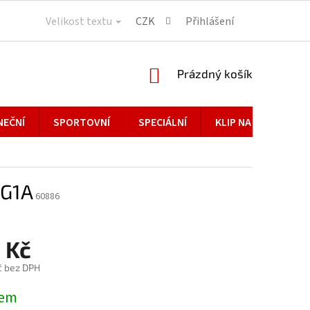
Velikost textu
CZK
Přihlášení
NÁKUPNÍ
Prázdný košík
KOŠÍK
NEČNÍ
SPORTOVNÍ
SPECIÁLNÍ
KLIP NA BRÝLE
MG1A
60886
 Kč
č bez DPH
dem