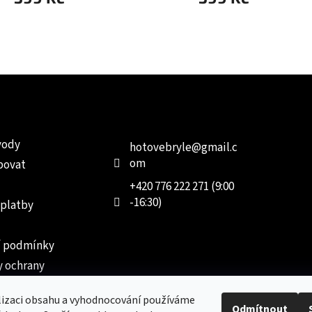
e pro vás
Kontakt
Facebo
vody
hotovebryle
@
gmail.c
om
povat
+420 776 222 271 (9:00
-16:30)
 platby
 podmínky
 ochrany
 údajů
lizaci obsahu a vyhodnocování používáme
ednávka
Odmítnout