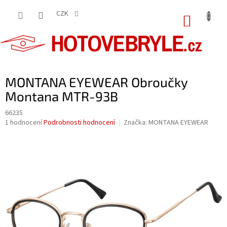
Přejít
na
CZK
NÁKUP
obsah
KOŠÍK
MONTANA EYEWEAR Obroučky
Montana MTR-93B
66235
Průměrné
1 hodnocení
Podrobnosti hodnocení
Značka:
MONTANA EYEWEAR
hodnocení
produktu
je
5,0
z
5
hvězdiček.