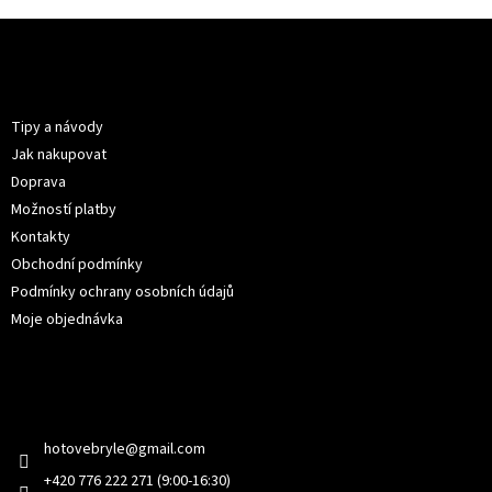
Z
á
p
Informace pro vás
a
t
Tipy a návody
í
Jak nakupovat
Doprava
Možností platby
Kontakty
Obchodní podmínky
Podmínky ochrany osobních údajů
Moje objednávka
Kontakt
hotovebryle
@
gmail.com
+420 776 222 271 (9:00-16:30)