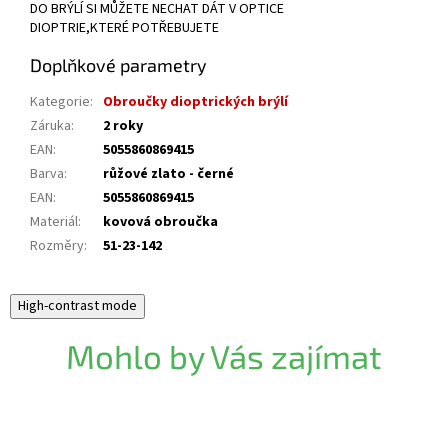
DO BRÝLÍ SI MŮŽETE NECHAT DÁT V OPTICE
DIOPTRIE,KTERÉ POTŘEBUJETE
Doplňkové parametry
Kategorie
:
Obroučky dioptrických brýlí
Záruka
:
2 roky
EAN
:
5055860869415
Barva
:
růžové zlato - černé
EAN
:
5055860869415
Materiál
:
kovová obroučka
Rozměry
:
51-23-142
High-contrast mode
Mohlo by Vás zajímat