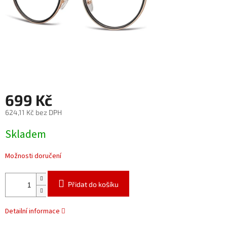
699 Kč
624,11 Kč bez DPH
Měrná
Skladem
cena:
Možnosti doručení
Přidat do košíku
Detailní informace