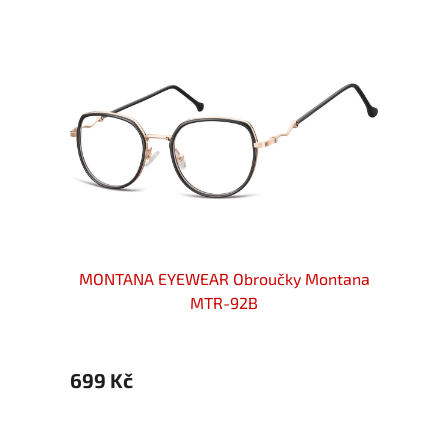
ntana
MONTANA EYEWEAR Obroučky Montana
MONT
MTR-92B
699 Kč
699 