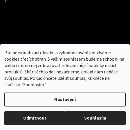
Facebook
Přijímáme online platby
Pro personalizaci obsahu a vyhodnocování používáme
cookies třetích stran. S vaším souhlasem budeme schopni na
webu i mimo něj zobrazovat relevantnější nabídky našich
produktů. Sběr těchto dat nezačneme, dokud nám nedáte
svůj souhlas. Pokud chcete udělit souhlas, klikněte na
tlačítko "Souhlasím".
Nový obchod s batohy, cestovními zavazadly, tašky a peněženky
Nastavení
Copyright 2026
hotovebryle.cz
. Všechna práva
Vytvořil
Odmítnout
Souhlasím
vyhrazena.
Upravit nastavení cookies
Shoptet