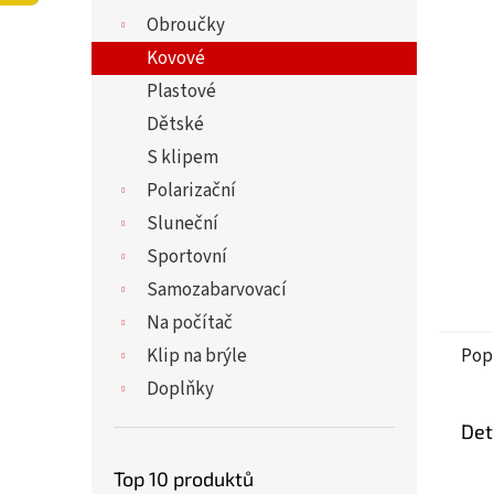
5
í
Obroučky
hvězdi
p
a
Kovové
n
Plastové
e
Dětské
l
S klipem
Polarizační
Sluneční
Sportovní
Samozabarvovací
Na počítač
Klip na brýle
Pop
Doplňky
Det
Top 10 produktů