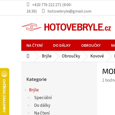
Přejít
+420 776 222 271 (9:00-
na
16:30)
hotovebryle@gmail.com
obsah
NA ČTENÍ
DO DÁLKY
OBROUČKY
N
Brýle
Obroučky
Kovové
Domů
P
MON
o
Přeskočit
s
Kategorie
Průmě
1 hodn
kategorie
t
hodno
r
Brýle
produ
a
Speciální
je
n
5,0
Do dálky
n
z
Na čtení