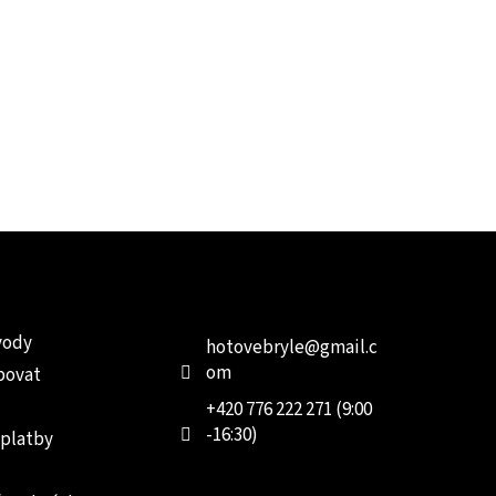
e pro vás
Kontakt
Facebo
vody
hotovebryle
@
gmail.c
om
povat
+420 776 222 271 (9:00
-16:30)
 platby