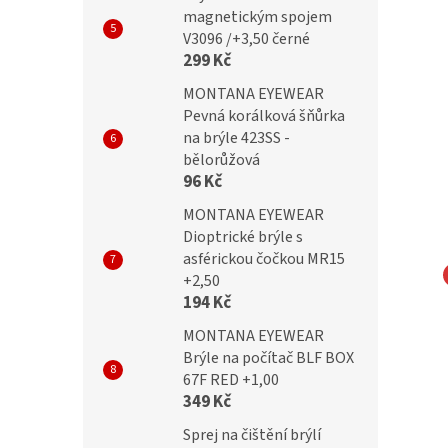
magnetickým spojem
V3096 /+3,50 černé
299 Kč
MONTANA EYEWEAR
Pevná korálková šňůrka
na brýle 423SS -
bělorůžová
96 Kč
MONTANA EYEWEAR
Dioptrické brýle s
asférickou čočkou MR15
+2,50
194 Kč
NA EYEWEAR
MONTANA EYEWEAR
čky Montana MM576
Bezrámečkové obroučky
MONTANA EYEWEAR
Brýle na počítač BLF BOX
Montana MM571A gunmetal
67F RED +1,00
349 Kč
Kč
699 Kč
Sprej na čištění brýlí