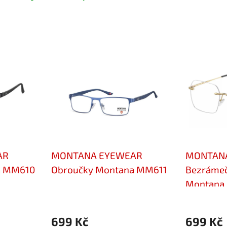
AR
MONTANA EYEWEAR
MONTAN
a MM610
Obroučky Montana MM611
Bezrámeč
Montana
699 Kč
699 Kč