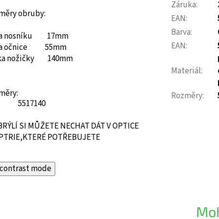
Záruka
:
měry obruby:
EAN
:
Barva
:
ka nosníku 17mm
EAN
:
ka očnice 55mm
ka nožičky 140mm
Materiál
:
měry:
Rozměry
:
55
17
140
BRÝLÍ SI MŮŽETE NECHAT DÁT V OPTICE
PTRIE,KTERÉ POTŘEBUJETE
contrast mode
Moh