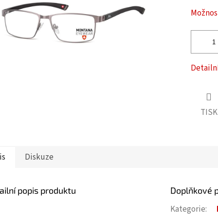
ček.
Možnost
Detailn
TISK
is
Diskuze
ailní popis produktu
Doplňkové 
Kategorie
: