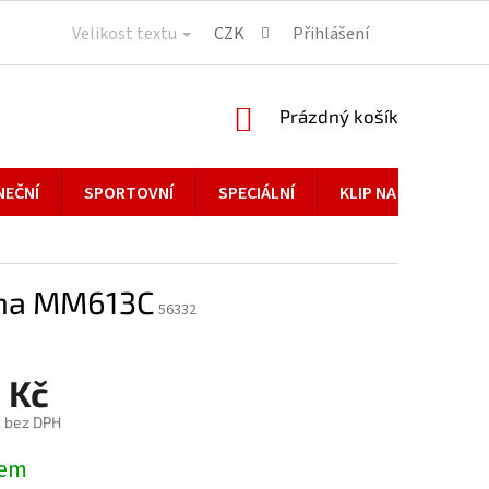
Velikost textu
CZK
Přihlášení
NÁKUPNÍ
Prázdný košík
KOŠÍK
NEČNÍ
SPORTOVNÍ
SPECIÁLNÍ
KLIP NA BRÝLE
na MM613C
56332
 Kč
č bez DPH
dem