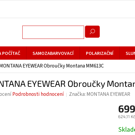
A POČÍTAČ
SAMOZABARVOVACÍ
POLARIZAČNÍ
SLU
MONTANA EYEWEAR Obroučky Montana MM613C
TANA EYEWEAR Obroučky Monta
rné
ocení
Podrobnosti hodnocení
Značka:
MONTANA EYEWEAR
cení
699
ktu
624,11 K
Měrná
Skla
cena: