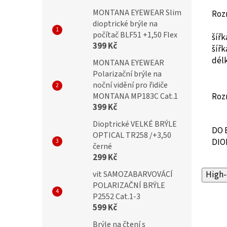
MONTANA EYEWEAR Slim
Roz
dioptrické brýle na
počítač BLF51 +1,50 Flex
šíř
399 Kč
šíř
dél
MONTANA EYEWEAR
Polarizační brýle na
noční vidění pro řidiče
MONTANA MP183C Cat.1
Roz
399 Kč
Dioptrické VELKÉ BRÝLE
DO 
OPTICAL TR258 /+3,50
DIO
černé
299 Kč
vit SAMOZABARVOVÁCÍ
High-
POLARIZAČNÍ BRÝLE
P2552 Cat.1-3
599 Kč
Brýle na čtení s