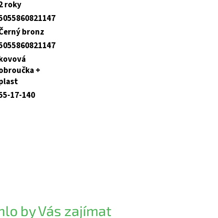
2 roky
5055860821147
Černý bronz
5055860821147
kovová
obroučka +
plast
55-17-140
lo by Vás zajímat