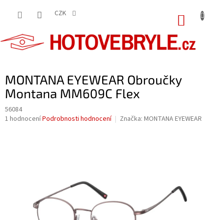
Přejít
na
CZK
NÁKUP
obsah
KOŠÍK
MONTANA EYEWEAR Obroučky
Montana MM609C Flex
56084
Průměrné
1 hodnocení
Podrobnosti hodnocení
Značka:
MONTANA EYEWEAR
hodnocení
produktu
je
5,0
z
5
hvězdiček.