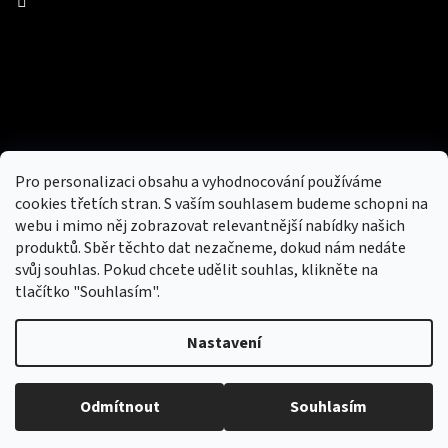
Facebook
Přijímáme online platby
Pro personalizaci obsahu a vyhodnocování používáme
cookies třetích stran. S vaším souhlasem budeme schopni na
webu i mimo něj zobrazovat relevantnější nabídky našich
produktů. Sběr těchto dat nezačneme, dokud nám nedáte
svůj souhlas. Pokud chcete udělit souhlas, klikněte na
tlačítko "Souhlasím".
Nový obchod s batohy, cestovními zavazadly, tašky a peněženky
Nastavení
Copyright 2026
hotovebryle.cz
. Všechna práva
Vytvořil
Odmítnout
Souhlasím
vyhrazena.
Upravit nastavení cookies
Shoptet