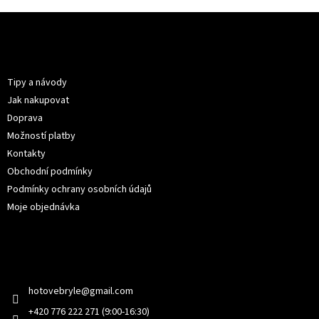
Z
á
p
Informace pro vás
a
t
Tipy a návody
í
Jak nakupovat
Doprava
Možností platby
Kontakty
Obchodní podmínky
Podmínky ochrany osobních údajů
Moje objednávka
Kontakt
hotovebryle
@
gmail.com
+420 776 222 271 (9:00-16:30)