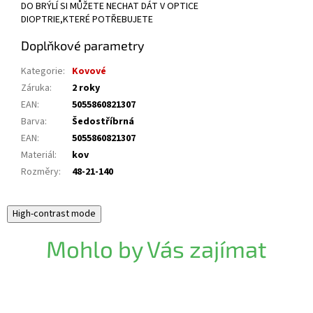
DO BRÝLÍ SI MŮŽETE NECHAT DÁT V OPTICE
DIOPTRIE,KTERÉ POTŘEBUJETE
Doplňkové parametry
Kategorie
:
Kovové
Záruka
:
2 roky
EAN
:
5055860821307
Barva
:
Šedostříbrná
EAN
:
5055860821307
Materiál
:
kov
Rozměry
:
48-21-140
High-contrast mode
Mohlo by Vás zajímat