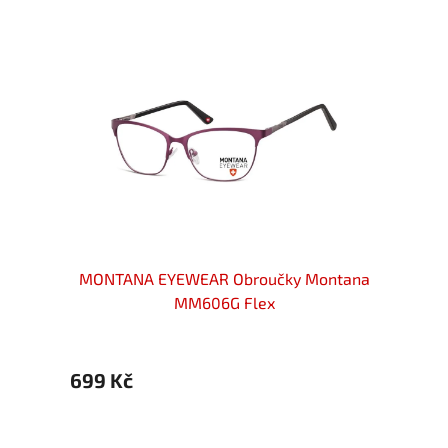
ové
MONTANA EYEWEAR Obroučky Montana
MONT
brné
MM606G Flex
699 Kč
699 