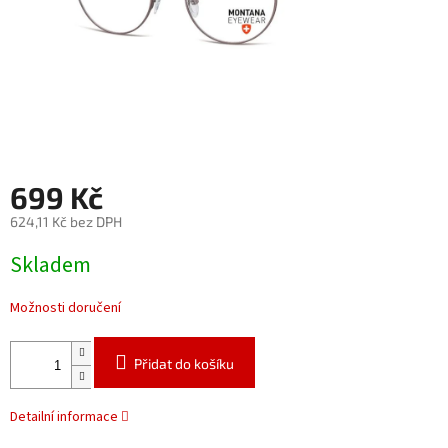
699 Kč
624,11 Kč bez DPH
Měrná
Skladem
cena:
Možnosti doručení
Přidat do košíku
Detailní informace