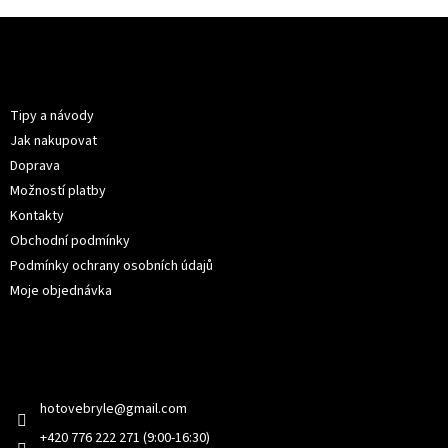
Z
á
p
Informace pro vás
a
t
Tipy a návody
í
Jak nakupovat
Doprava
Možností platby
Kontakty
Obchodní podmínky
Podmínky ochrany osobních údajů
Moje objednávka
Kontakt
hotovebryle
@
gmail.com
+420 776 222 271 (9:00-16:30)