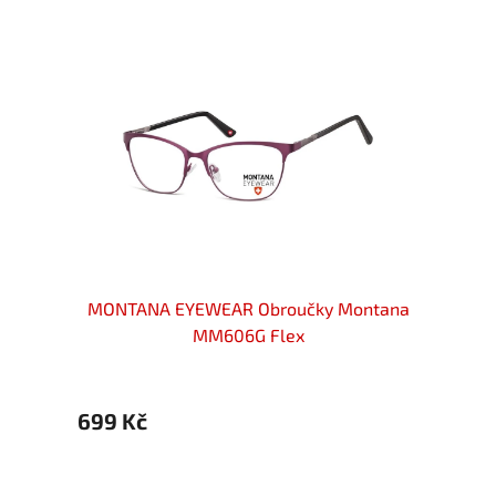
ové
MONTANA EYEWEAR Obroučky Montana
MONT
brné
MM606G Flex
699 Kč
699 