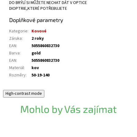
DO BRÝLÍ SI MŮŽETE NECHAT DÁT V OPTICE
DIOPTRIE,KTERÉ POTŘEBUJETE
Doplňkové parametry
Kategorie
:
Kovové
Záruka
:
2 roky
EAN
:
5055860832730
Barva
:
gold
EAN
:
5055860832730
Materiál
:
kov
Rozměry
:
50-19-140
High-contrast mode
Mohlo by Vás zajímat