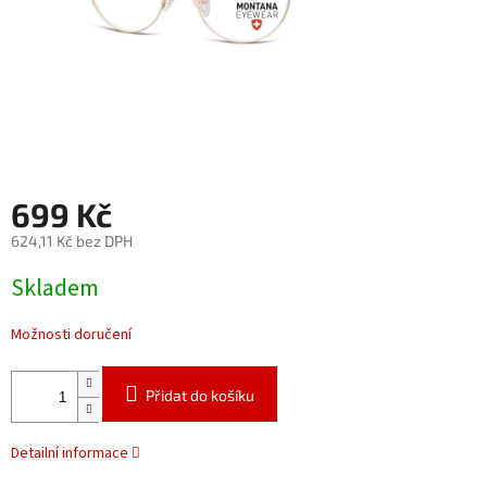
699 Kč
624,11 Kč bez DPH
Měrná
Skladem
cena:
Možnosti doručení
Přidat do košíku
Detailní informace