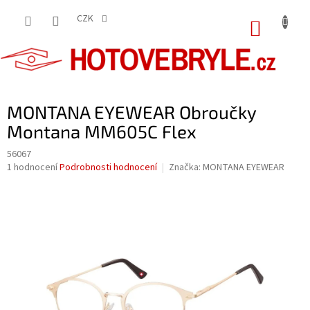
Přejít
na
CZK
NÁKUP
obsah
KOŠÍK
MONTANA EYEWEAR Obroučky
Montana MM605C Flex
56067
Průměrné
1 hodnocení
Podrobnosti hodnocení
Značka:
MONTANA EYEWEAR
hodnocení
produktu
je
5,0
z
5
hvězdiček.