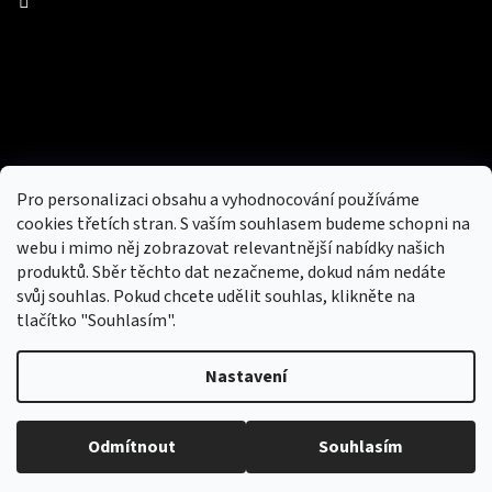
Facebook
Přijímáme online platby
Pro personalizaci obsahu a vyhodnocování používáme
cookies třetích stran. S vaším souhlasem budeme schopni na
webu i mimo něj zobrazovat relevantnější nabídky našich
produktů. Sběr těchto dat nezačneme, dokud nám nedáte
svůj souhlas. Pokud chcete udělit souhlas, klikněte na
tlačítko "Souhlasím".
Nový obchod s batohy, cestovními zavazadly, tašky a peněženky
Nastavení
Copyright 2026
hotovebryle.cz
. Všechna práva
Vytvořil
Odmítnout
Souhlasím
vyhrazena.
Upravit nastavení cookies
Shoptet