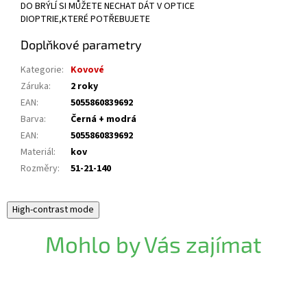
DO BRÝLÍ SI MŮŽETE NECHAT DÁT V OPTICE
DIOPTRIE,KTERÉ POTŘEBUJETE
Doplňkové parametry
Kategorie
:
Kovové
Záruka
:
2 roky
EAN
:
5055860839692
Barva
:
Černá + modrá
EAN
:
5055860839692
Materiál
:
kov
Rozměry
:
51-21-140
High-contrast mode
Mohlo by Vás zajímat