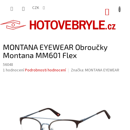
Přejít
na
CZK
NÁKUP
obsah
KOŠÍK
MONTANA EYEWEAR Obroučky
Montana MM601 Flex
56048
Průměrné
1 hodnocení
Podrobnosti hodnocení
Značka:
MONTANA EYEWEAR
hodnocení
produktu
je
5,0
z
5
hvězdiček.