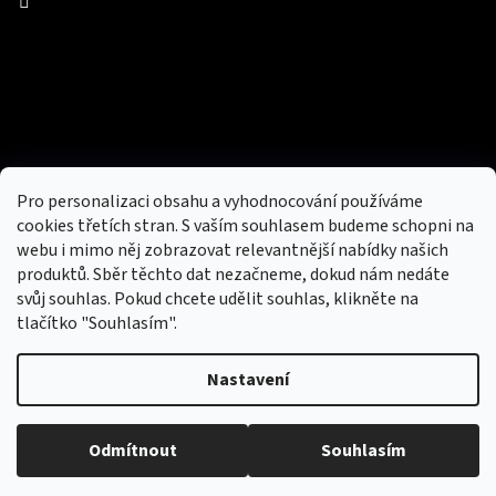
Facebook
Přijímáme online platby
Pro personalizaci obsahu a vyhodnocování používáme
cookies třetích stran. S vaším souhlasem budeme schopni na
webu i mimo něj zobrazovat relevantnější nabídky našich
produktů. Sběr těchto dat nezačneme, dokud nám nedáte
svůj souhlas. Pokud chcete udělit souhlas, klikněte na
tlačítko "Souhlasím".
Nový obchod s batohy, cestovními zavazadly, tašky a peněženky
Nastavení
Copyright 2026
hotovebryle.cz
. Všechna práva
Vytvořil
Odmítnout
Souhlasím
vyhrazena.
Upravit nastavení cookies
Shoptet