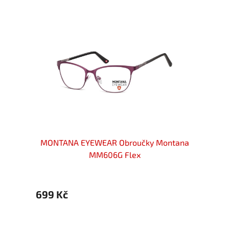
ové
MONTANA EYEWEAR Obroučky Montana
MONT
brné
MM606G Flex
699 Kč
699 