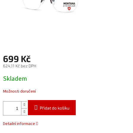
699 Kč
624,11 Kč bez DPH
Měrná
Skladem
cena:
Možnosti doručení
Přidat do košíku
Detailní informace