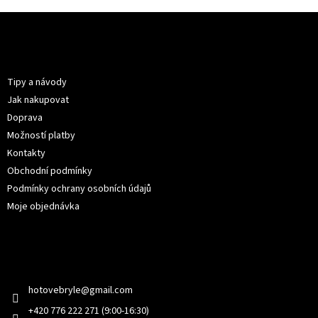
Z
á
p
Informace pro vás
a
t
Tipy a návody
í
Jak nakupovat
Doprava
Možností platby
Kontakty
Obchodní podmínky
Podmínky ochrany osobních údajů
Moje objednávka
Kontakt
hotovebryle
@
gmail.com
+420 776 222 271 (9:00-16:30)