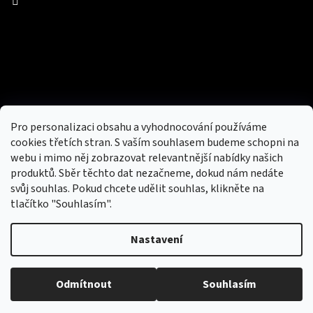
Facebook
Přijímáme online platby
Pro personalizaci obsahu a vyhodnocování používáme
cookies třetích stran. S vaším souhlasem budeme schopni na
webu i mimo něj zobrazovat relevantnější nabídky našich
produktů. Sběr těchto dat nezačneme, dokud nám nedáte
svůj souhlas. Pokud chcete udělit souhlas, klikněte na
tlačítko "Souhlasím".
Nový obchod s batohy, cestovními zavazadly, tašky a peněženky
Nastavení
Copyright 2026
hotovebryle.cz
. Všechna práva
Vytvořil
Odmítnout
Souhlasím
vyhrazena.
Upravit nastavení cookies
Shoptet