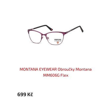
ové
MONTANA EYEWEAR Obroučky Montana
MONT
brné
MM606G Flex
699 Kč
699 