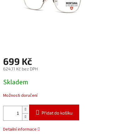
699 Kč
624,11 Kč bez DPH
Měrná
Skladem
cena:
Možnosti doručení
Přidat do košíku
Detailní informace