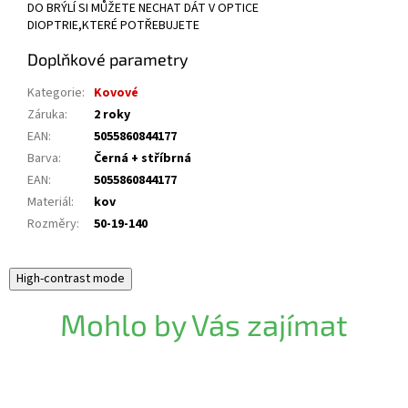
DO BRÝLÍ SI MŮŽETE NECHAT DÁT V OPTICE
DIOPTRIE,KTERÉ POTŘEBUJETE
Doplňkové parametry
Kategorie
:
Kovové
Záruka
:
2 roky
EAN
:
5055860844177
Barva
:
Černá + stříbrná
EAN
:
5055860844177
Materiál
:
kov
Rozměry
:
50-19-140
High-contrast mode
Mohlo by Vás zajímat