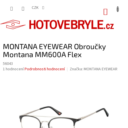
Přejít
na
CZK
NÁKUP
obsah
KOŠÍK
MONTANA EYEWEAR Obroučky
Montana MM600A Flex
56043
Průměrné
1 hodnocení
Podrobnosti hodnocení
Značka:
MONTANA EYEWEAR
hodnocení
produktu
je
5,0
z
5
hvězdiček.