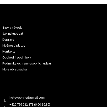
Z
á
p
Informace pro vás
a
t
Tipy a návody
í
Jak nakupovat
Doprava
Možností platby
Kontakty
Obchodní podmínky
Podmínky ochrany osobních údajů
Moje objednávka
Kontakt
hotovebryle
@
gmail.com
+420 776 222 271 (9:00-16:30)