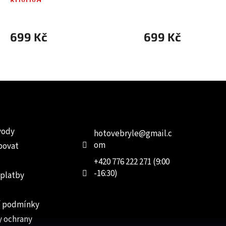
699 Kč
699 Kč
e pro vás
Kontakt
Facebo
vody
hotovebryle
@
gmail.c
om
povat
+420 776 222 271 (9:00
-16:30)
 platby
 podmínky
 ochrany