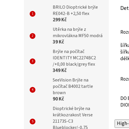
BRILO Dioptrické brýle
Det
RE042-B +2,50 flex
299 Kč
Utěrka na brýle z
Roz
mikrovlákna MF50 modrá
39 Kč
šíř
Brýle na počítač
šíř
IDENTITY MC2274BC2
dél
/+0,00 black/grey flex
349 Kč
Roz
SeeVision Brýle na
počítač B4002 tartle
brown
DO 
90 Kč
DIO
Dioptrické brýle na
krátkozrakost Verse
21173S-C3
High-
Blueblocker/-0,75