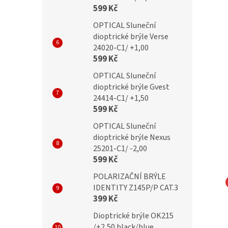
599 Kč
OPTICAL Sluneční
dioptrické brýle Verse
24020-C1/ +1,00
599 Kč
OPTICAL Sluneční
dioptrické brýle Gvest
24414-C1/ +1,50
599 Kč
OPTICAL Sluneční
dioptrické brýle Nexus
25201-C1/ -2,00
599 Kč
POLARIZAČNÍ BRÝLE
IDENTITY Z145P/P CAT.3
NA EYEWEAR
MONTANA EYEWEAR
399 Kč
čky Montana MM576
Bezrámečkové obroučky
Dioptrické brýle OK215
Montana MM571A gunmetal
/+2,50 black/blue