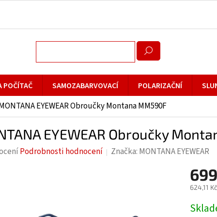
A POČÍTAČ
SAMOZABARVOVACÍ
POLARIZAČNÍ
SLU
MONTANA EYEWEAR Obroučky Montana MM590F
TANA EYEWEAR Obroučky Monta
rné
ocení
Podrobnosti hodnocení
Značka:
MONTANA EYEWEAR
cení
699
ktu
624,11 K
Měrná
Skla
cena: