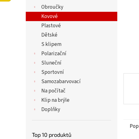
5
í
Obroučky
hvězdi
p
a
Kovové
n
Plastové
e
Dětské
l
S klipem
Polarizační
Sluneční
Sportovní
Samozabarvovací
Na počítač
Klip na brýle
Doplňky
Pop
Top 10 produktů