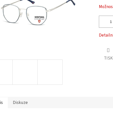
ček.
Možnost
Detailn
TISK
is
Diskuze