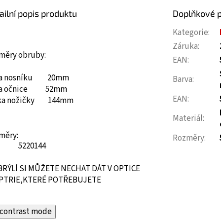
ailní popis produktu
Doplňkové 
Kategorie
:
Záruka
:
měry obruby:
EAN
:
ka nosníku 20mm
Barva
:
ka očnice 52mm
EAN
:
ka nožičky 144mm
Materiál
:
měry:
Rozměry
:
52
20
144
BRÝLÍ SI MŮŽETE NECHAT DÁT V OPTICE
PTRIE,KTERÉ POTŘEBUJETE
contrast mode