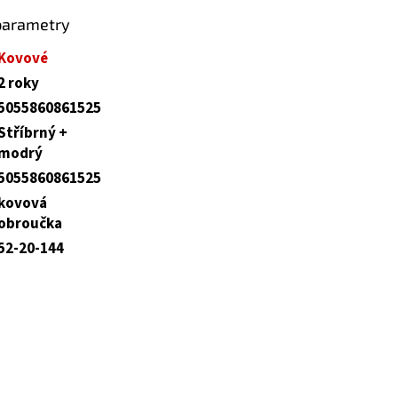
parametry
Kovové
2 roky
5055860861525
Stříbrný +
modrý
5055860861525
kovová
obroučka
52-20-144