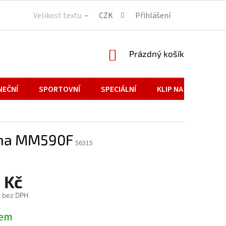
Velikost textu
CZK
Přihlášení
NÁKUPNÍ
Prázdný košík
KOŠÍK
NEČNÍ
SPORTOVNÍ
SPECIÁLNÍ
KLIP NA BRÝLE
na MM590F
56315
 Kč
č bez DPH
dem