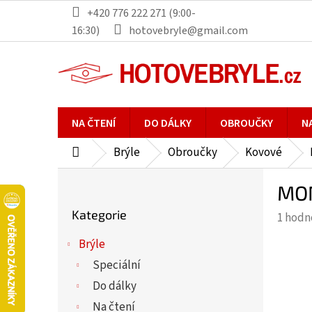
Přejít
+420 776 222 271 (9:00-
na
16:30)
hotovebryle@gmail.com
obsah
NA ČTENÍ
DO DÁLKY
OBROUČKY
N
Brýle
Obroučky
Kovové
Domů
P
MON
o
Přeskočit
s
Kategorie
Průmě
1 hodn
kategorie
t
hodno
r
Brýle
produ
a
Speciální
je
n
5,0
Do dálky
n
z
Na čtení