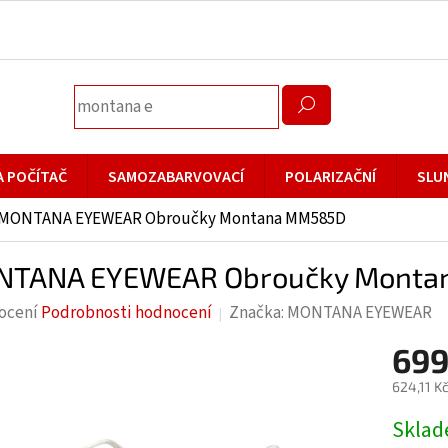
A POČÍTAČ
SAMOZABARVOVACÍ
POLARIZAČNÍ
SLU
MONTANA EYEWEAR Obroučky Montana MM585D
TANA EYEWEAR Obroučky Monta
rné
ocení
Podrobnosti hodnocení
Značka:
MONTANA EYEWEAR
cení
699
ktu
624,11 K
Měrná
Skla
cena: