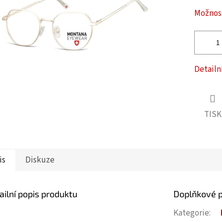
ček.
Možnost
Detailn
TISK
is
Diskuze
ailní popis produktu
Doplňkové 
Kategorie
: