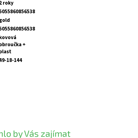
2 roky
5055860856538
gold
5055860856538
kovová
obroučka +
plast
49-18-144
lo by Vás zajímat