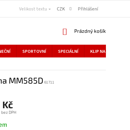
Velikost textu
CZK
Přihlášení
NÁKUPNÍ
Prázdný košík
KOŠÍK
NEČNÍ
SPORTOVNÍ
SPECIÁLNÍ
KLIP NA BRÝLE
na MM585D
61711
 Kč
č bez DPH
dem