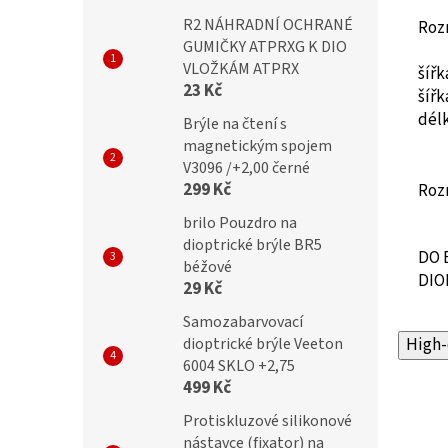
R2 NÁHRADNÍ OCHRANÉ
Roz
GUMIČKY ATPRXG K DIO
VLOŽKÁM ATPRX
šíř
23 Kč
šíř
dél
Brýle na čtení s
magnetickým spojem
V3096 /+2,00 černé
299 Kč
Roz
brilo Pouzdro na
dioptrické brýle BR5
DO 
béžové
DIO
29 Kč
Samozabarvovací
dioptrické brýle Veeton
High-
6004 SKLO +2,75
499 Kč
Protiskluzové silikonové
nástavce (fixator) na