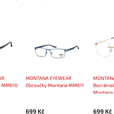
AR
MONTANA EYEWEAR
MONTAN
a MM610
Obroučky Montana MM611
Bezrámeč
Montana
699 Kč
699 Kč