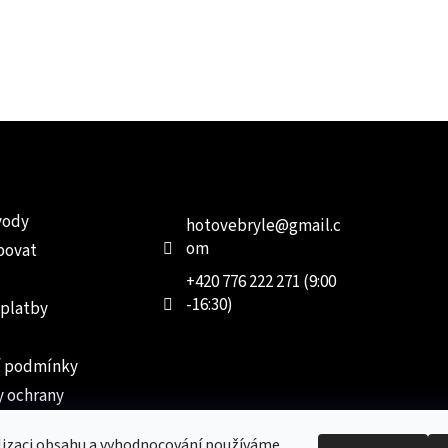
e pro vás
Kontakt
Facebo
vody
hotovebryle
@
gmail.c
om
povat
+420 776 222 271 (9:00
-16:30)
 platby
 podmínky
 ochrany
 údajů
lizaci obsahu a vyhodnocování používáme