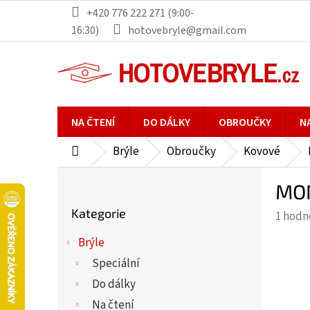
Přejít
+420 776 222 271 (9:00-
na
16:30)
hotovebryle@gmail.com
obsah
NA ČTENÍ
DO DÁLKY
OBROUČKY
N
Brýle
Obroučky
Kovové
Domů
P
MON
o
Přeskočit
s
Kategorie
Průmě
1 hodn
kategorie
t
hodno
r
Brýle
produ
a
Speciální
je
n
5,0
Do dálky
n
z
Na čtení