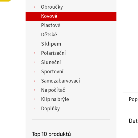
5
í
Obroučky
hvězdi
p
a
Kovové
n
Plastové
e
Dětské
l
S klipem
Polarizační
Sluneční
Sportovní
Samozabarvovací
Na počítač
Klip na brýle
Pop
Doplňky
Det
Top 10 produktů