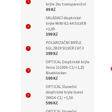
brýle 2ks transparentní
49 Kč
SKLÁDACÍ dioptrické
brýle MINI 62-64 SILVER
+2,00
399 Kč
POLARIZAČNÍ BRÝLE
SGL.2B19 SILVER CAT.3
399 Kč
OPTICAL Dioptrické brýle
Verse 21100S-C1/+1,25
Blueblocker
NA EYEWEAR
MONTANA EYEWEAR
599 Kč
čky Montana MM576
Bezrámečkové obroučky
OPTICAL Sluneční
Montana MM571A gunmetal
dioptrické brýle Gvest
24414-C1/ +1,50
599 Kč
Kč
699 Kč
OPTICAL Sluneční