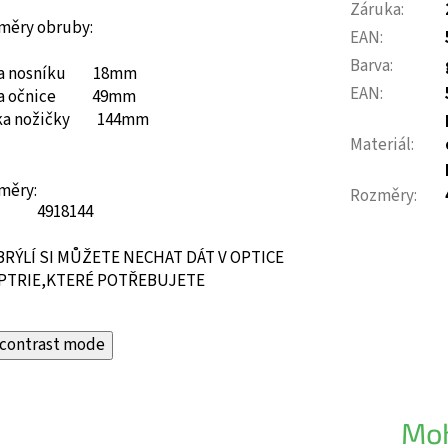
Záruka
:
měry obruby:
EAN
:
Barva
:
ka nosníku 18mm
EAN
:
ka očnice 49mm
ka nožičky 144mm
Materiál
:
měry:
Rozměry
:
49
18
144
BRÝLÍ SI MŮŽETE NECHAT DÁT V OPTICE
PTRIE,KTERÉ POTŘEBUJETE
contrast mode
Moh