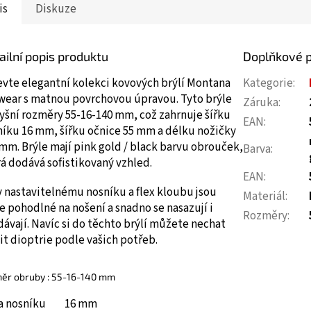
is
Diskuze
ailní popis produktu
Doplňkové 
evte elegantní kolekci kovových brýlí Montana
Kategorie
:
wear s matnou povrchovou úpravou. Tyto brýle
Záruka
:
yšní rozměry 55-16-140 mm, což zahrnuje šířku
EAN
:
níku 16 mm, šířku očnice 55 mm a délku nožičky
mm. Brýle mají pink gold / black barvu obrouček,
Barva
:
á dodává sofistikovaný vzhled.
EAN
:
 nastavitelnému nosníku a flex kloubu jsou
Materiál
:
e pohodlné na nošení a snadno se nasazují i
Rozměry
:
ávají. Navíc si do těchto brýlí můžete nechat
it dioptrie podle vašich potřeb.
ěr obruby : 55-16-140 mm
ka nosníku 16 mm