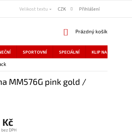
Velikost textu
CZK
Přihlášení
NÁKUPNÍ
Prázdný košík
KOŠÍK
NEČNÍ
SPORTOVNÍ
SPECIÁLNÍ
KLIP NA BRÝLE
ack
 MM576G pink gold /
 Kč
č bez DPH