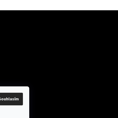
ok
Přijímáme online
platby
Souhlasím