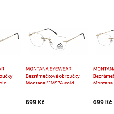
AR
MONTANA EYEWEAR
MONTAN
oučky
Bezrámečkové obroučky
Bezrámeč
old
Montana MM574 gold
Montana
699 Kč
699 Kč