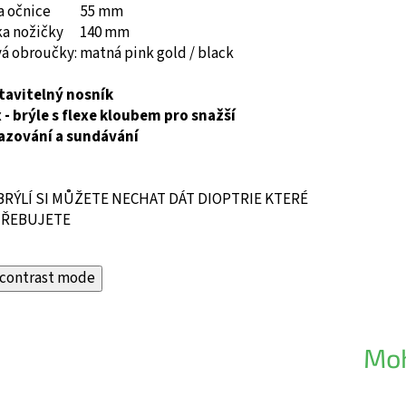
ka očnice 55 mm
ka nožičky 140 mm
á obroučky: matná pink gold / black
tavitelný nosník
 - brýle s flexe kloubem pro snažší
azování a sundávání
BRÝLÍ SI MŮŽETE NECHAT DÁT DIOPTRIE KTERÉ
ŘEBUJETE
contrast mode
Moh