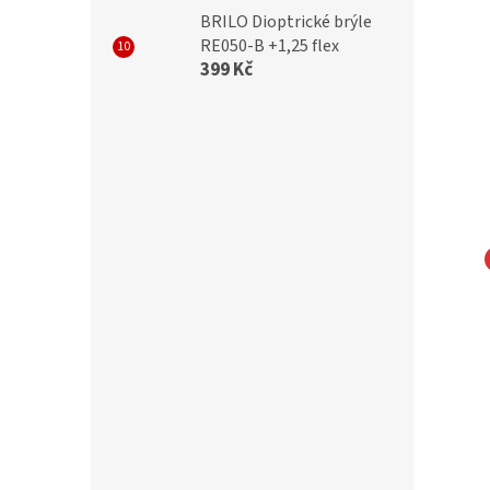
BRILO Dioptrické brýle
RE050-B +1,25 flex
399 Kč
NA EYEWEAR
MONTANA EYEWEAR
čky Montana MM611
Bezrámečkové obroučky
Montana MM574B stříbrné
Kč
699 Kč