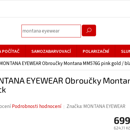
A POČÍTAČ
SAMOZABARVOVACÍ
POLARIZAČNÍ
SLU
MONTANA EYEWEAR Obroučky Montana MM576G pink gold / bl
TANA EYEWEAR Obroučky Montana
ck
rné
ocení
Podrobnosti hodnocení
Značka:
MONTANA EYEWEAR
cení
699
ktu
624,11 K