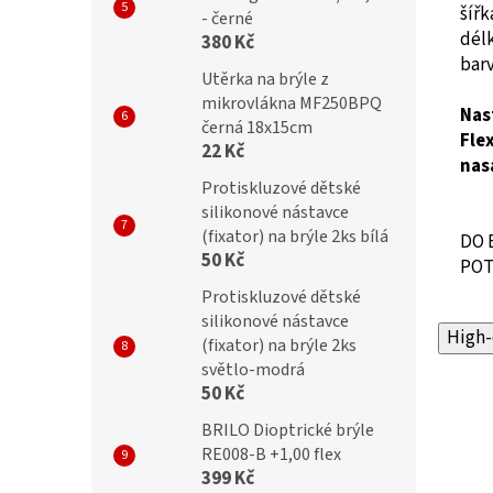
šíř
- černé
dél
380 Kč
barv
Utěrka na brýle z
mikrovlákna MF250BPQ
Nas
černá 18x15cm
Flex
22 Kč
nas
Protiskluzové dětské
silikonové nástavce
(fixator) na brýle 2ks bílá
DO 
50 Kč
POT
Protiskluzové dětské
silikonové nástavce
High-
(fixator) na brýle 2ks
světlo-modrá
50 Kč
BRILO Dioptrické brýle
RE008-B +1,00 flex
399 Kč