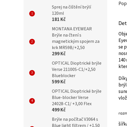
Pop
Sprej na čištění brýlí
120ml
181 Kč
Det
MONTANA EYEWEAR
Obj
Brýle na čtení s
Eye
magnetickým spojem za
se p
krk MR59B/+2,50
nos
299 Kč
140 
OPTICAL Dioptrické brýle
kter
Verse 21100S-C1/+2,50
Blueblocker
Díky
599 Kč
brýl
sund
OPTICAL Dioptrické brýle
Blue-blocker Verse
vlož
24028-C1/ +3,00 Flex
499 Kč
rozm
Brýle na počítač V3064 s
šíř
Blue light filtrem / +1,50