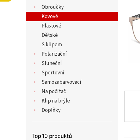
í
5,0
Obroučky
p
z
a
Kovové
5
n
hvězdi
Plastové
e
Dětské
l
S klipem
Polarizační
Sluneční
Sportovní
Samozabarvovací
Na počítač
Klip na brýle
Doplňky
Top 10 produktů