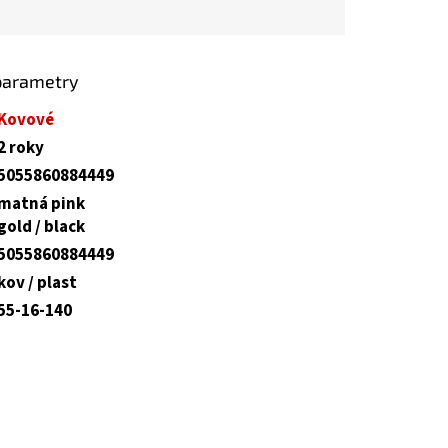
parametry
Kovové
2 roky
5055860884449
matná pink
gold / black
5055860884449
kov / plast
55-16-140