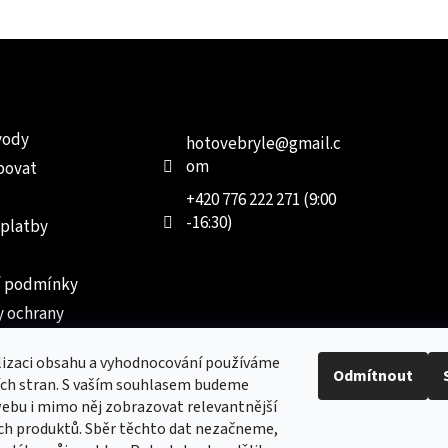
e pro vás
Kontakt
Facebo
vody
hotovebryle
@
gmail.c
om
povat
+420 776 222 271 (9:00
-16:30)
 platby
 podmínky
 ochrany
 údajů
lizaci obsahu a vyhodnocování používáme
ednávka
Odmítnout
ích stran. S vaším souhlasem budeme
ebu i mimo něj zobrazovat relevantnější
ch produktů. Sběr těchto dat nezačneme,