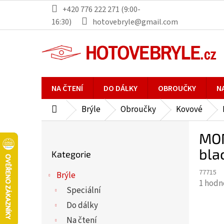
Přejít
+420 776 222 271 (9:00-
na
16:30)
hotovebryle@gmail.com
obsah
NA ČTENÍ
DO DÁLKY
OBROUČKY
N
Brýle
Obroučky
Kovové
Domů
P
MON
o
Přeskočit
s
bla
Kategorie
kategorie
t
77715
r
Brýle
Průmě
1 hodn
a
Speciální
hodno
n
Do dálky
produ
n
je
Na čtení