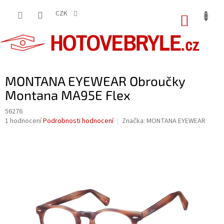
Přejít
na
CZK
NÁKUP
obsah
KOŠÍK
MONTANA EYEWEAR Obroučky
Montana MA95E Flex
56276
Průměrné
1 hodnocení
Podrobnosti hodnocení
Značka:
MONTANA EYEWEAR
hodnocení
produktu
je
5,0
z
5
hvězdiček.