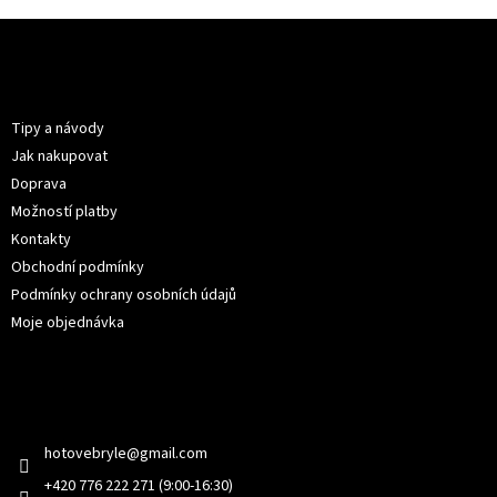
Z
á
p
Informace pro vás
a
t
Tipy a návody
í
Jak nakupovat
Doprava
Možností platby
Kontakty
Obchodní podmínky
Podmínky ochrany osobních údajů
Moje objednávka
Kontakt
hotovebryle
@
gmail.com
+420 776 222 271 (9:00-16:30)