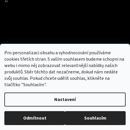
Facebook
Přijímáme online platby
Pro personalizaci obsahu a vyhodnocování používáme
cookies třetích stran. S vaším souhlasem budeme schopni na
webu i mimo něj zobrazovat relevantnější nabídky našich
produktů. Sběr těchto dat nezačneme, dokud nám nedáte
svůj souhlas. Pokud chcete udělit souhlas, klikněte na
tlačítko "Souhlasím".
Nový obchod s batohy, cestovními zavazadly, tašky a peněženky
Nastavení
Copyright 2026
hotovebryle.cz
. Všechna práva
Vytvořil
Odmítnout
Souhlasím
vyhrazena.
Upravit nastavení cookies
Shoptet