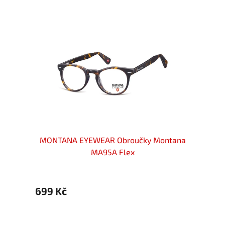
ntana
MONTANA EYEWEAR Obroučky Montana
MONT
MA95A Flex
699 Kč
699 