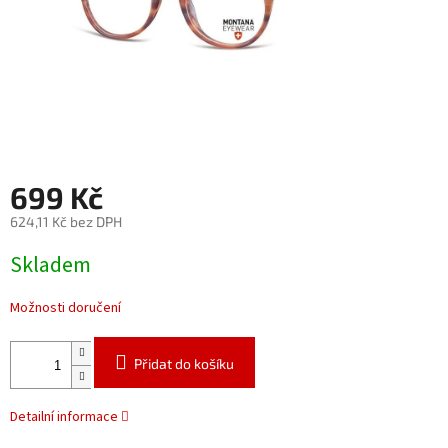
699 Kč
624,11 Kč bez DPH
Měrná
Skladem
cena:
Možnosti doručení
Přidat do košíku
Detailní informace