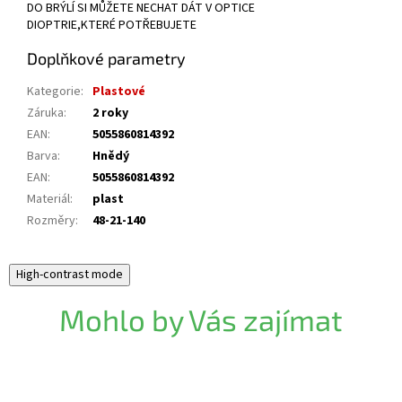
DO BRÝLÍ SI MŮŽETE NECHAT DÁT V OPTICE
DIOPTRIE,KTERÉ POTŘEBUJETE
Doplňkové parametry
Kategorie
:
Plastové
Záruka
:
2 roky
EAN
:
5055860814392
Barva
:
Hnědý
EAN
:
5055860814392
Materiál
:
plast
Rozměry
:
48-21-140
High-contrast mode
Mohlo by Vás zajímat