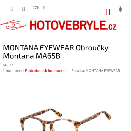
Přejít
na
CZK
NÁKUP
obsah
KOŠÍK
MONTANA EYEWEAR Obroučky
Montana MA65B
56177
Průměrné
1 hodnocení
Podrobnosti hodnocení
Značka:
MONTANA EYEWEAR
hodnocení
produktu
je
5,0
z
5
hvězdiček.