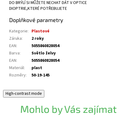
DO BRÝLÍ SI MŮŽETE NECHAT DÁT V OPTICE
DIOPTRIE,KTERÉ POTŘEBUJETE
Doplňkové parametry
Kategorie
:
Plastové
Záruka
:
2 roky
EAN
:
5055860828054
Barva
:
Světlo želvy
EAN
:
5055860828054
Materiál
:
plast
Rozměry
:
50-19-145
High-contrast mode
Mohlo by Vás zajímat