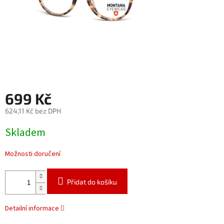
699 Kč
624,11 Kč bez DPH
Měrná
Skladem
cena:
Možnosti doručení
Přidat do košíku
Detailní informace