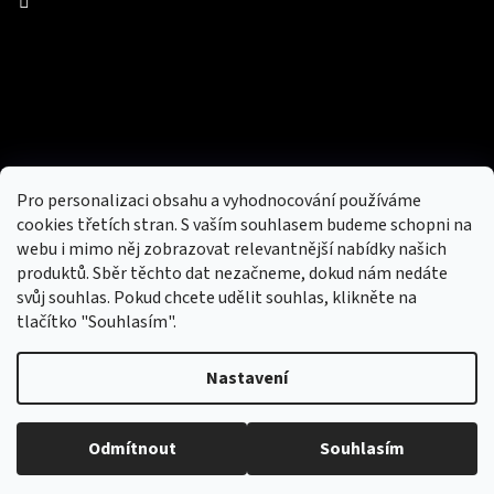
Facebook
Přijímáme online platby
Pro personalizaci obsahu a vyhodnocování používáme
cookies třetích stran. S vaším souhlasem budeme schopni na
webu i mimo něj zobrazovat relevantnější nabídky našich
produktů. Sběr těchto dat nezačneme, dokud nám nedáte
svůj souhlas. Pokud chcete udělit souhlas, klikněte na
tlačítko "Souhlasím".
Nový obchod s batohy, cestovními zavazadly, tašky a peněženky
Nastavení
Copyright 2026
hotovebryle.cz
. Všechna práva
Vytvořil
Odmítnout
Souhlasím
vyhrazena.
Upravit nastavení cookies
Shoptet