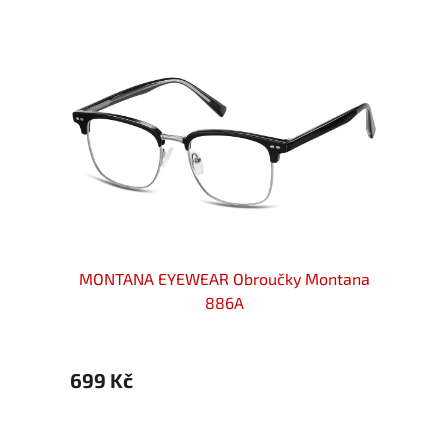
ntana
MONTANA EYEWEAR Obroučky Montana
MONT
886A
699 Kč
699 