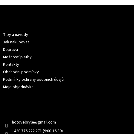
Z
á
p
Informace pro vás
a
t
Tipy a návody
í
Jak nakupovat
Doprava
Možností platby
Kontakty
Obchodní podmínky
Podmínky ochrany osobních údajů
Moje objednávka
Kontakt
hotovebryle
@
gmail.com
+420 776 222 271 (9:00-16:30)