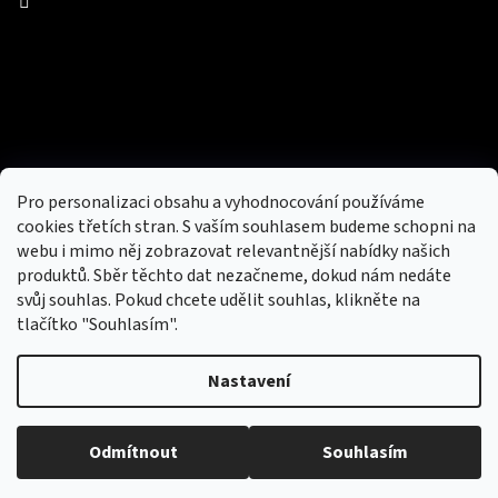
Facebook
Přijímáme online platby
Pro personalizaci obsahu a vyhodnocování používáme
cookies třetích stran. S vaším souhlasem budeme schopni na
webu i mimo něj zobrazovat relevantnější nabídky našich
produktů. Sběr těchto dat nezačneme, dokud nám nedáte
svůj souhlas. Pokud chcete udělit souhlas, klikněte na
tlačítko "Souhlasím".
Nový obchod s batohy, cestovními zavazadly, tašky a peněženky
Nastavení
Copyright 2026
hotovebryle.cz
. Všechna práva
Vytvořil
Odmítnout
Souhlasím
vyhrazena.
Upravit nastavení cookies
Shoptet