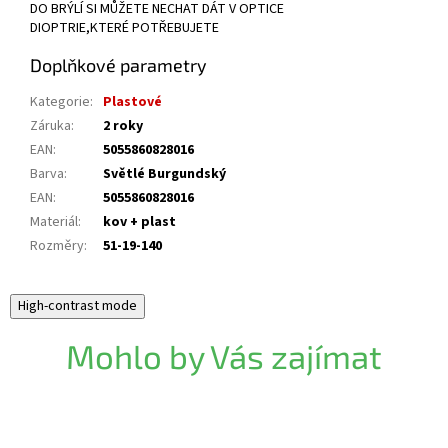
DO BRÝLÍ SI MŮŽETE NECHAT DÁT V OPTICE
DIOPTRIE,KTERÉ POTŘEBUJETE
Doplňkové parametry
Kategorie
:
Plastové
Záruka
:
2 roky
EAN
:
5055860828016
Barva
:
Světlé Burgundský
EAN
:
5055860828016
Materiál
:
kov + plast
Rozměry
:
51-19-140
High-contrast mode
Mohlo by Vás zajímat