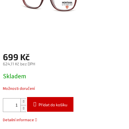
699 Kč
624,11 Kč bez DPH
Měrná
Skladem
cena:
Možnosti doručení
Přidat do košíku
Detailní informace