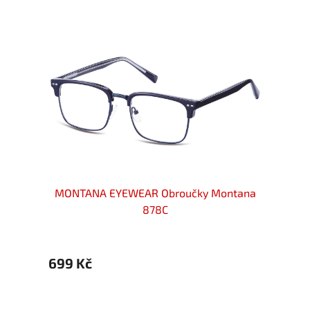
ntana
MONTANA EYEWEAR Obroučky Montana
MONT
878C
699 Kč
699 