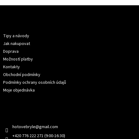
Z
á
p
Informace pro vás
a
t
Tipy a návody
í
Jak nakupovat
Doprava
Možností platby
Kontakty
Obchodní podmínky
Podmínky ochrany osobních údajů
Moje objednávka
Kontakt
hotovebryle
@
gmail.com
+420 776 222 271 (9:00-16:30)