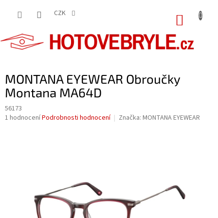
Přejít
na
CZK
NÁKUP
obsah
KOŠÍK
MONTANA EYEWEAR Obroučky
Montana MA64D
56173
Průměrné
1 hodnocení
Podrobnosti hodnocení
Značka:
MONTANA EYEWEAR
hodnocení
produktu
je
5,0
z
5
hvězdiček.