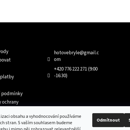
e pro vás
Kontakt
Facebo
vody
hotovebryle
@
gmail.c
om
povat
+420 776 222 271 (9:00
-16:30)
 platby
 podmínky
 ochrany
 údajů
lizaci obsahu a vyhodnocování používáme
ednávka
Odmítnout
ích stran. S vaším souhlasem budeme
ebu i mimo něj zobrazovat relevantnější