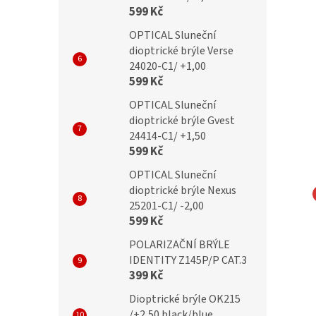
599 Kč
OPTICAL Sluneční
dioptrické brýle Verse
24020-C1/ +1,00
599 Kč
OPTICAL Sluneční
dioptrické brýle Gvest
24414-C1/ +1,50
599 Kč
OPTICAL Sluneční
dioptrické brýle Nexus
25201-C1/ -2,00
NA EYEWEAR
MONTANA EYEWEAR
599 Kč
čky Montana MA64D
Obroučky Montana MA65B
POLARIZAČNÍ BRÝLE
IDENTITY Z145P/P CAT.3
399 Kč
Dioptrické brýle OK215
Kč
699 Kč
/+2,50 black/blue