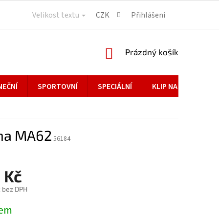
Velikost textu
CZK
Přihlášení
NÁKUPNÍ
Prázdný košík
KOŠÍK
NEČNÍ
SPORTOVNÍ
SPECIÁLNÍ
KLIP NA BRÝLE
na MA62
56184
 Kč
č bez DPH
dem