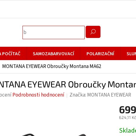
A POČÍTAČ
SAMOZABARVOVACÍ
POLARIZAČNÍ
SLU
MONTANA EYEWEAR Obroučky Montana MA62
TANA EYEWEAR Obroučky Monta
rné
ocení
Podrobnosti hodnocení
Značka:
MONTANA EYEWEAR
cení
699
ktu
624,11 K
Měrná
Skla
cena: