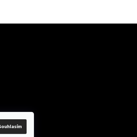
ok
Přijímáme online
platby
Souhlasím