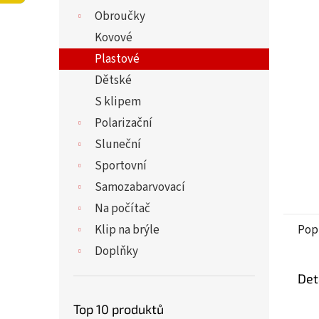
5
í
Obroučky
hvězdi
p
a
Kovové
n
Plastové
e
Dětské
l
S klipem
Polarizační
Sluneční
Sportovní
Samozabarvovací
Na počítač
Klip na brýle
Pop
Doplňky
Det
Top 10 produktů