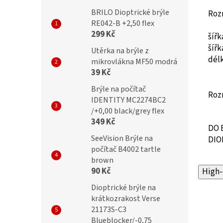
BRILO Dioptrické brýle
Roz
RE042-B +2,50 flex
299 Kč
šíř
šíř
Utěrka na brýle z
dél
mikrovlákna MF50 modrá
39 Kč
Brýle na počítač
Roz
IDENTITY MC2274BC2
/+0,00 black/grey flex
349 Kč
DO 
SeeVision Brýle na
DIO
počítač B4002 tartle
brown
90 Kč
High-
Dioptrické brýle na
krátkozrakost Verse
21173S-C3
Blueblocker/-0,75