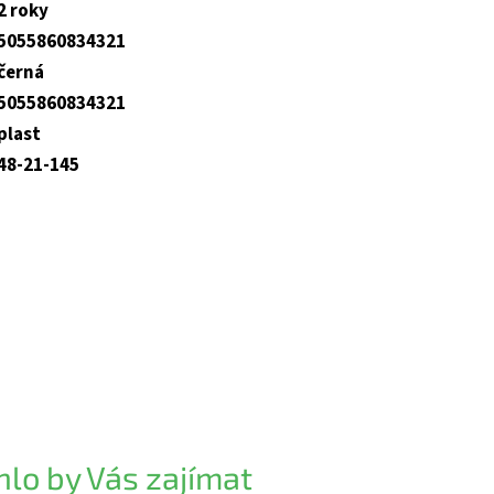
2 roky
5055860834321
černá
5055860834321
plast
48-21-145
lo by Vás zajímat