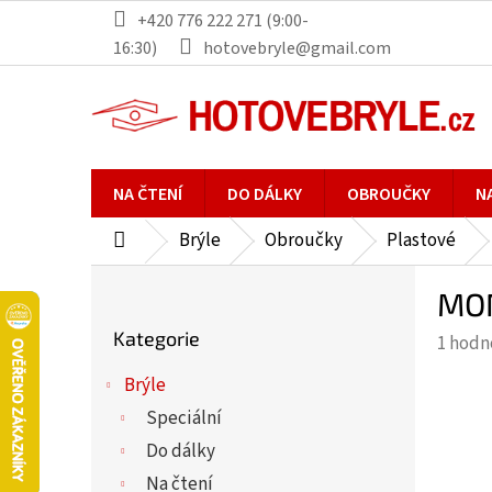
Přejít
+420 776 222 271 (9:00-
na
16:30)
hotovebryle@gmail.com
obsah
NA ČTENÍ
DO DÁLKY
OBROUČKY
N
Brýle
Obroučky
Plastové
Domů
P
MON
o
Přeskočit
s
Kategorie
Průmě
1 hodn
kategorie
t
hodno
r
Brýle
produ
a
Speciální
je
n
5,0
Do dálky
n
z
Na čtení