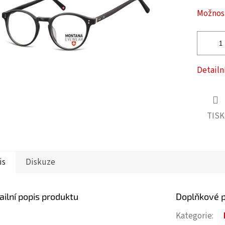
ček.
Možnost
Detailn
TISK
is
Diskuze
ailní popis produktu
Doplňkové 
Kategorie
: