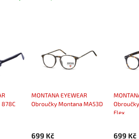
AR
MONTANA EYEWEAR
MONTAN
 878C
Obroučky Montana MA53D
Obroučk
Flex
699 Kč
699 Kč