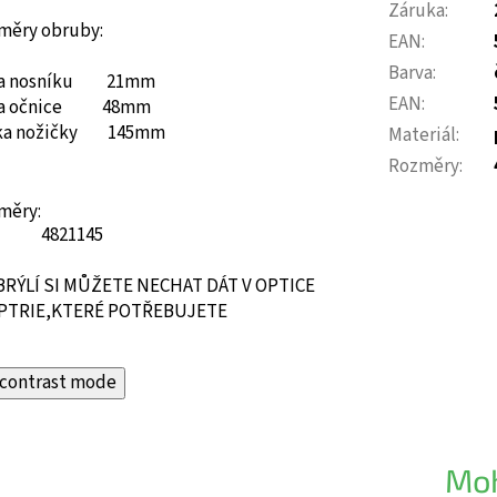
Záruka
:
měry obruby:
EAN
:
Barva
:
ka nosníku 21mm
EAN
:
ka očnice 48mm
ka nožičky 145mm
Materiál
:
Rozměry
:
měry:
48
21
145
BRÝLÍ SI MŮŽETE NECHAT DÁT V OPTICE
PTRIE,KTERÉ POTŘEBUJETE
contrast mode
Moh