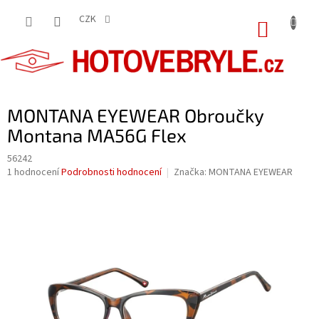
Přejít
na
CZK
NÁKUP
obsah
KOŠÍK
MONTANA EYEWEAR Obroučky
Montana MA56G Flex
56242
Průměrné
1 hodnocení
Podrobnosti hodnocení
Značka:
MONTANA EYEWEAR
hodnocení
produktu
je
5,0
z
5
hvězdiček.