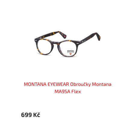
ntana
MONTANA EYEWEAR Obroučky Montana
MONT
MA95A Flex
699 Kč
699 