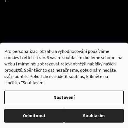
Facebook
Přijímáme online platby
Pro personalizaci obsahu a vyhodnocování používáme
cookies třetích stran. S vaším souhlasem budeme schopni na
webu i mimo něj zobrazovat relevantnější nabídky našich
produktů. Sběr těchto dat nezačneme, dokud nám nedáte
svůj souhlas. Pokud chcete udělit souhlas, klikněte na
tlačítko "Souhlasím".
Nový obchod s batohy, cestovními zavazadly, tašky a peněženky
Nastavení
Copyright 2026
hotovebryle.cz
. Všechna práva
Vytvořil
Odmítnout
Souhlasím
vyhrazena.
Upravit nastavení cookies
Shoptet