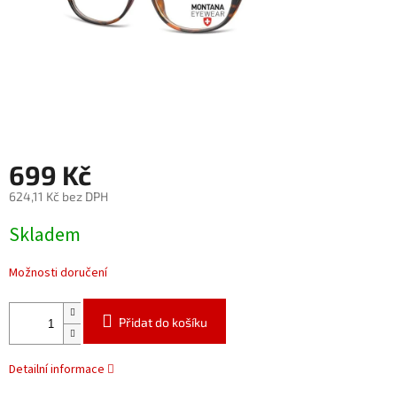
699 Kč
624,11 Kč bez DPH
Měrná
Skladem
cena:
Možnosti doručení
Přidat do košíku
Detailní informace