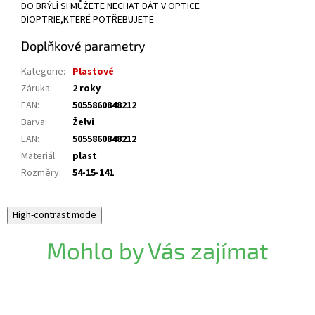
DO BRÝLÍ SI MŮŽETE NECHAT DÁT V OPTICE
DIOPTRIE,KTERÉ POTŘEBUJETE
Doplňkové parametry
Kategorie
:
Plastové
Záruka
:
2 roky
EAN
:
5055860848212
Barva
:
Želvi
EAN
:
5055860848212
Materiál
:
plast
Rozměry
:
54-15-141
High-contrast mode
Mohlo by Vás zajímat