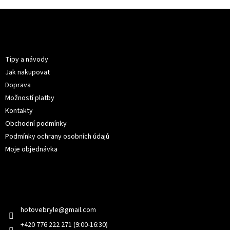
Z
á
p
Informace pro vás
a
t
Tipy a návody
í
Jak nakupovat
Doprava
Možností platby
Kontakty
Obchodní podmínky
Podmínky ochrany osobních údajů
Moje objednávka
Kontakt
hotovebryle
@
gmail.com
+420 776 222 271 (9:00-16:30)