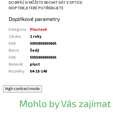
DO BRÝLÍ SI MŮŽETE NECHAT DÁT V OPTICE
DIOPTRIE,KTERÉ POTŘEBUJETE
Doplňkové parametry
Kategorie
:
Plastové
Záruka
:
2 roky
EAN
:
5055860860665
Barva
:
Šedý
EAN
:
5055860860665
Materiál
:
plast
Rozměry
:
54-15-140
High-contrast mode
Mohlo by Vás zajímat