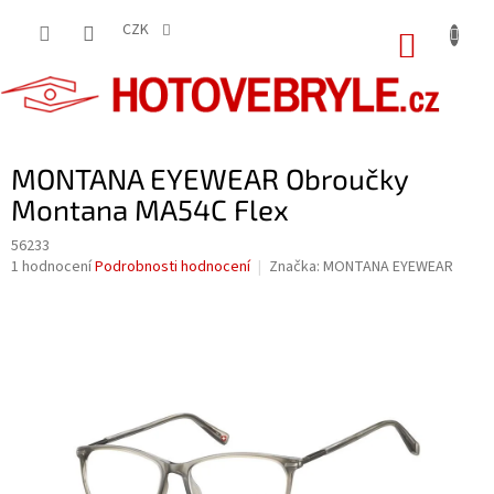
Přejít
na
CZK
NÁKUP
obsah
KOŠÍK
MONTANA EYEWEAR Obroučky
Montana MA54C Flex
56233
Průměrné
1 hodnocení
Podrobnosti hodnocení
Značka:
MONTANA EYEWEAR
hodnocení
produktu
je
5,0
z
5
hvězdiček.