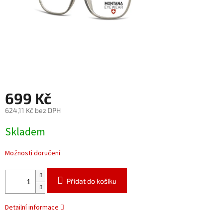
699 Kč
624,11 Kč bez DPH
Měrná
Skladem
cena:
Možnosti doručení
Přidat do košíku
Detailní informace