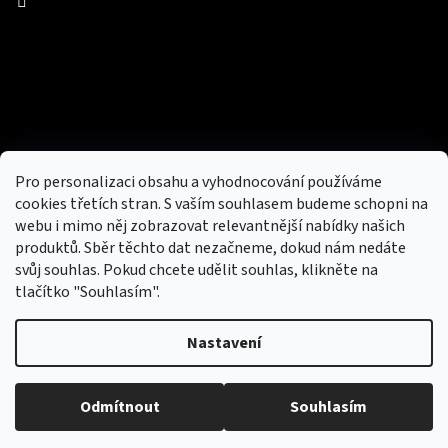
Facebook
Přijímáme online platby
Pro personalizaci obsahu a vyhodnocování používáme
cookies třetích stran. S vaším souhlasem budeme schopni na
webu i mimo něj zobrazovat relevantnější nabídky našich
produktů. Sběr těchto dat nezačneme, dokud nám nedáte
svůj souhlas. Pokud chcete udělit souhlas, klikněte na
tlačítko "Souhlasím".
Nový obchod s batohy, cestovními zavazadly, tašky a peněženky
Nastavení
Copyright 2026
hotovebryle.cz
. Všechna práva
Vytvořil
Odmítnout
Souhlasím
vyhrazena.
Upravit nastavení cookies
Shoptet