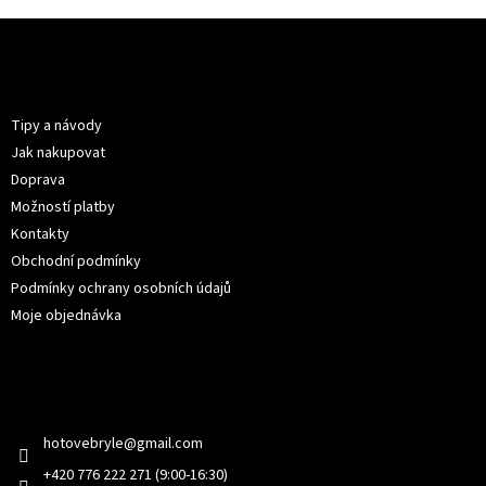
Z
á
p
Informace pro vás
a
t
Tipy a návody
í
Jak nakupovat
Doprava
Možností platby
Kontakty
Obchodní podmínky
Podmínky ochrany osobních údajů
Moje objednávka
Kontakt
hotovebryle
@
gmail.com
+420 776 222 271 (9:00-16:30)