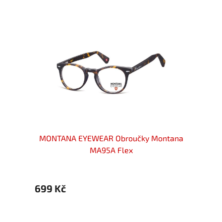
ntana
MONTANA EYEWEAR Obroučky Montana
MONT
MA95A Flex
699 Kč
699 