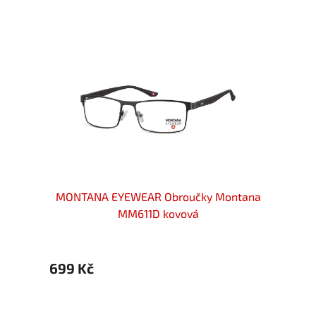
ové
MONTANA EYEWEAR Obroučky Montana
MONT
brné
MM611D kovová
699 Kč
699 