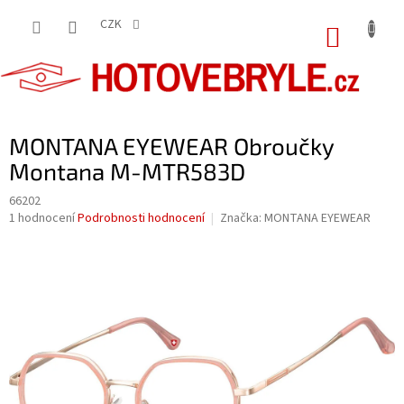
Přejít
na
CZK
NÁKUP
obsah
KOŠÍK
MONTANA EYEWEAR Obroučky
Montana M-MTR583D
66202
Průměrné
1 hodnocení
Podrobnosti hodnocení
Značka:
MONTANA EYEWEAR
hodnocení
produktu
je
5,0
z
5
hvězdiček.