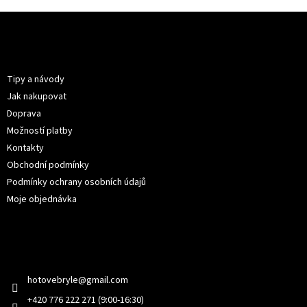
Z
á
p
Informace pro vás
a
t
Tipy a návody
í
Jak nakupovat
Doprava
Možností platby
Kontakty
Obchodní podmínky
Podmínky ochrany osobních údajů
Moje objednávka
Kontakt
hotovebryle
@
gmail.com
+420 776 222 271 (9:00-16:30)