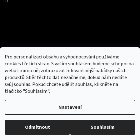
Facebook
Přijímáme online platby
Pro personalizaci obsahu a vyhodnocování používáme
cookies třetích stran. S vaším souhlasem budeme schopni na
webu i mimo něj zobrazovat relevantnější nabídky našich
produktů. Sběr těchto dat nezačneme, dokud nám nedáte
svůj souhlas. Pokud chcete udělit souhlas, klikněte na
tlačítko "Souhlasím".
Nový obchod s batohy, cestovními zavazadly, tašky a peněženky
Nastavení
Copyright 2026
hotovebryle.cz
. Všechna práva
Vytvořil
Odmítnout
Souhlasím
vyhrazena.
Upravit nastavení cookies
Shoptet