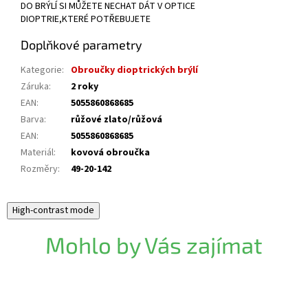
DO BRÝLÍ SI MŮŽETE NECHAT DÁT V OPTICE
DIOPTRIE,KTERÉ POTŘEBUJETE
Doplňkové parametry
Kategorie
:
Obroučky dioptrických brýlí
Záruka
:
2 roky
EAN
:
5055860868685
Barva
:
růžové zlato/růžová
EAN
:
5055860868685
Materiál
:
kovová obroučka
Rozměry
:
49-20-142
High-contrast mode
Mohlo by Vás zajímat