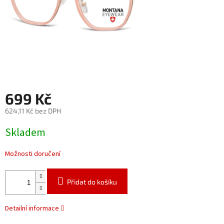
699 Kč
624,11 Kč bez DPH
Měrná
Skladem
cena:
Možnosti doručení
Přidat do košíku
Detailní informace