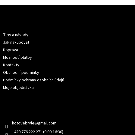
Z
á
p
Informace pro vás
a
t
Tipy a návody
í
Jak nakupovat
Doprava
Možností platby
Kontakty
Obchodní podmínky
Podmínky ochrany osobních údajů
Moje objednávka
Kontakt
hotovebryle
@
gmail.com
+420 776 222 271 (9:00-16:30)