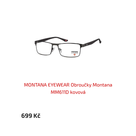
ové
MONTANA EYEWEAR Obroučky Montana
MONT
brné
MM611D kovová
699 Kč
699 