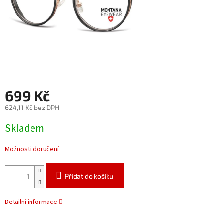
699 Kč
624,11 Kč bez DPH
Měrná
Skladem
cena:
Možnosti doručení
Přidat do košíku
Detailní informace