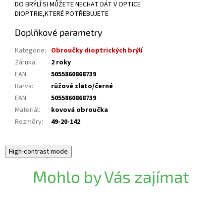
DO BRÝLÍ SI MŮŽETE NECHAT DÁT V OPTICE
DIOPTRIE,KTERÉ POTŘEBUJETE
Doplňkové parametry
Kategorie
:
Obroučky dioptrických brýlí
Záruka
:
2 roky
EAN
:
5055860868739
Barva
:
růžové zlato/černé
EAN
:
5055860868739
Materiál
:
kovová obroučka
Rozměry
:
49-20-142
High-contrast mode
Mohlo by Vás zajímat