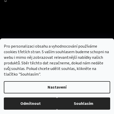
Facebook
Přijímáme online platby
Pro personalizaci obsahu a vyhodnocování používáme
cookies třetích stran. S vaším souhlasem budeme schopni na
webu i mimo něj zobrazovat relevantnější nabídky našich
produktů. Sběr těchto dat nezačneme, dokud nám nedáte
svůj souhlas. Pokud chcete udělit souhlas, klikněte na
tlačítko "Souhlasím".
Nový obchod s batohy, cestovními zavazadly, tašky a peněženky
Nastavení
Copyright 2026
hotovebryle.cz
. Všechna práva
Vytvořil
Odmítnout
Souhlasím
vyhrazena.
Upravit nastavení cookies
Shoptet