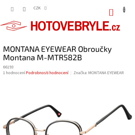
Přejít
na
CZK
NÁKUP
obsah
KOŠÍK
MONTANA EYEWEAR Obroučky
Montana M-MTR582B
66193
Průměrné
1 hodnocení
Podrobnosti hodnocení
Značka:
MONTANA EYEWEAR
hodnocení
produktu
je
5,0
z
5
hvězdiček.