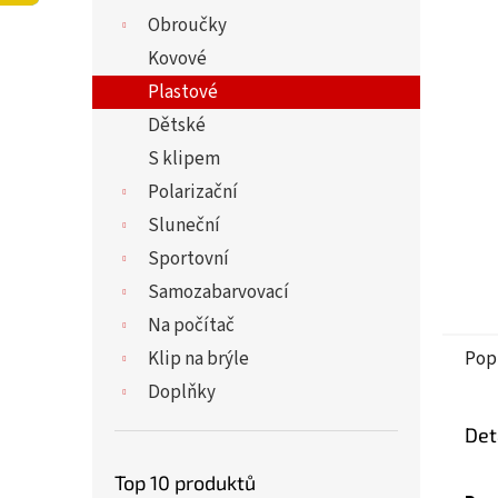
5
í
Obroučky
hvězdi
p
a
Kovové
n
Plastové
e
Dětské
l
S klipem
Polarizační
Sluneční
Sportovní
Samozabarvovací
Na počítač
Klip na brýle
Pop
Doplňky
Det
Top 10 produktů