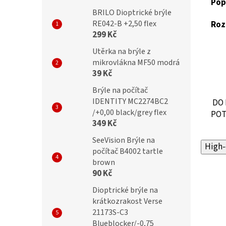
Pop
BRILO Dioptrické brýle
RE042-B +2,50 flex
Roz
299 Kč
Utěrka na brýle z
mikrovlákna MF50 modrá
39 Kč
Brýle na počítač
IDENTITY MC2274BC2
DO 
/+0,00 black/grey flex
POT
349 Kč
SeeVision Brýle na
High-
počítač B4002 tartle
brown
90 Kč
Dioptrické brýle na
krátkozrakost Verse
21173S-C3
Blueblocker/-0,75