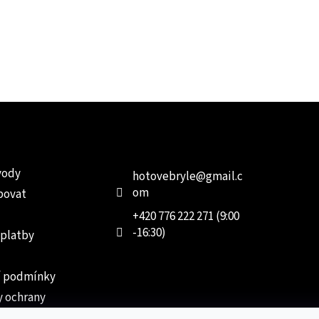
e pro vás
Kontakt
Facebo
vody
hotovebryle
@
gmail.c
om
povat
+420 776 222 271 (9:00
-16:30)
 platby
 podmínky
 ochrany
 údajů