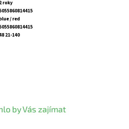
2 roky
5055860814415
blue / red
5055860814415
48 21-140
lo by Vás zajímat