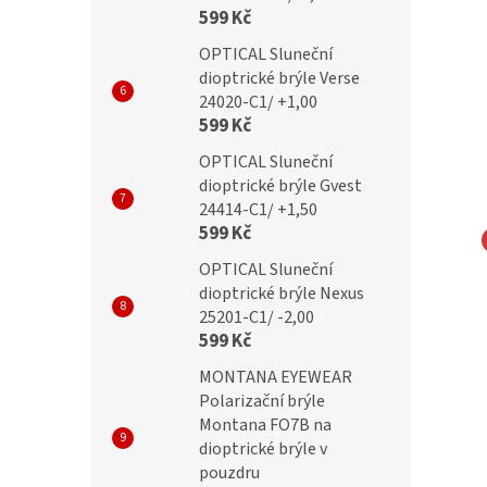
599 Kč
OPTICAL Sluneční
dioptrické brýle Verse
24020-C1/ +1,00
599 Kč
OPTICAL Sluneční
dioptrické brýle Gvest
24414-C1/ +1,50
599 Kč
OPTICAL Sluneční
NA EYEWEAR
MONTANA EYEWEAR
dioptrické brýle Nexus
ky MA55B flex
Obroučky Montana MA53D
25201-C1/ -2,00
599 Kč
MONTANA EYEWEAR
Polarizační brýle
č
699 Kč
Montana FO7B na
dioptrické brýle v
pouzdru