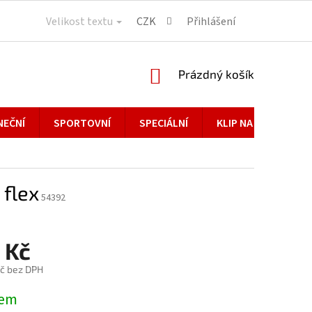
Velikost textu
CZK
Přihlášení
NÁKUPNÍ
Prázdný košík
KOŠÍK
NEČNÍ
SPORTOVNÍ
SPECIÁLNÍ
KLIP NA BRÝLE
flex
54392
 Kč
č bez DPH
dem