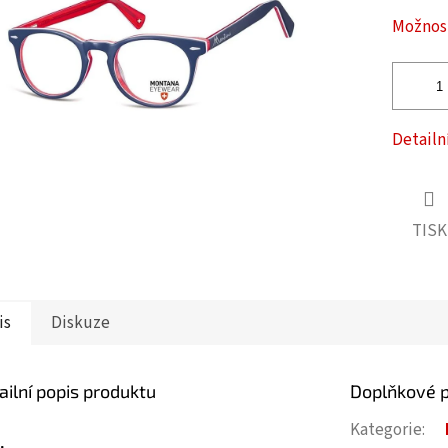
ček.
Možnost
Detailn
TISK
is
Diskuze
ailní popis produktu
Doplňkové 
Kategorie
: