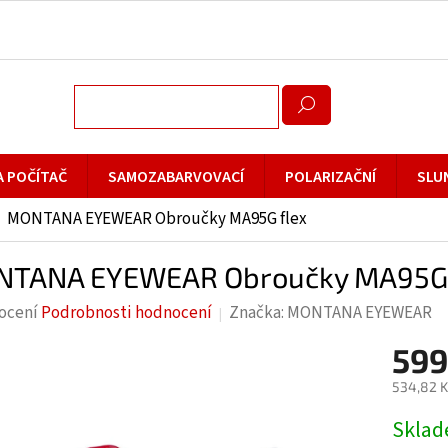
A POČÍTAČ
SAMOZABARVOVACÍ
POLARIZAČNÍ
SLU
MONTANA EYEWEAR Obroučky MA95G flex
TANA EYEWEAR Obroučky MA95G 
rné
ocení
Podrobnosti hodnocení
Značka:
MONTANA EYEWEAR
cení
599
ktu
534,82 K
Měrná
Skla
cena: