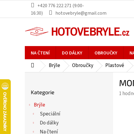
Přejít
+420 776 222 271 (9:00-
na
16:30)
hotovebryle@gmail.com
obsah
NA ČTENÍ
DO DÁLKY
OBROUČKY
N
Brýle
Obroučky
Plastové
Domů
P
MON
o
Přeskočit
s
Kategorie
Průmě
1 hodn
kategorie
t
hodno
r
Brýle
produ
a
Speciální
je
n
5,0
Do dálky
n
z
Na čtení