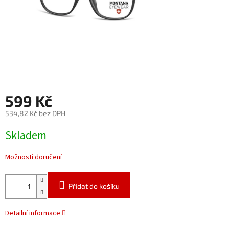
599 Kč
534,82 Kč bez DPH
Měrná
Skladem
cena:
Možnosti doručení
Přidat do košíku
Detailní informace