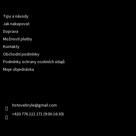
p
Informace pro vás
a
t
Tipy a návody
í
Jak nakupovat
Doprava
Možností platby
Kontakty
Obchodní podmínky
Podmínky ochrany osobních údajů
Moje objednávka
Kontakt
hotovebryle
@
gmail.com
+420 776 222 271 (9:00-16:30)