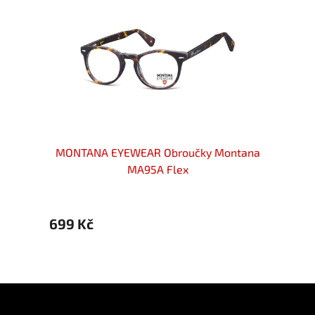
ntana
MONTANA EYEWEAR Obroučky Montana
MONT
MA95A Flex
699 Kč
599 
Z
á