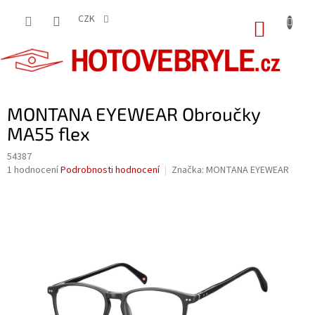
Přejít
na
CZK
NÁKUP
obsah
KOŠÍK
MONTANA EYEWEAR Obroučky
MA55 flex
54387
Průměrné
1 hodnocení
Podrobnosti hodnocení
Značka:
MONTANA EYEWEAR
hodnocení
produktu
je
5,0
z
5
hvězdiček.