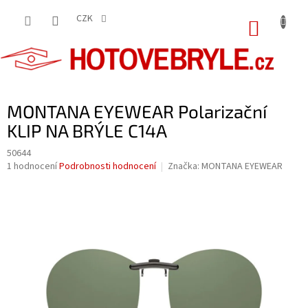
Přejít
na
CZK
NÁKUP
obsah
KOŠÍK
MONTANA EYEWEAR Polarizační
KLIP NA BRÝLE C14A
50644
Průměrné
1 hodnocení
Podrobnosti hodnocení
Značka:
MONTANA EYEWEAR
hodnocení
produktu
je
5,0
z
5
hvězdiček.