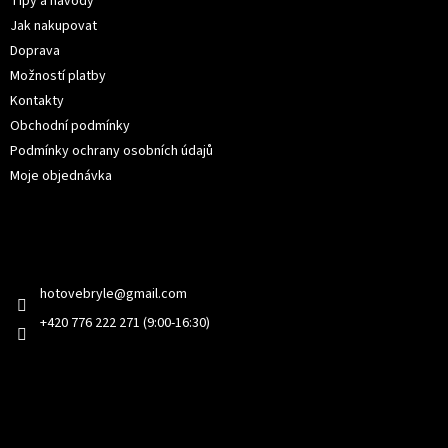
t
Tipy a návody
í
Jak nakupovat
Doprava
Možností platby
Kontakty
Obchodní podmínky
Podmínky ochrany osobních údajů
Moje objednávka
Kontakt
hotovebryle
@
gmail.com
+420 776 222 271 (9:00-16:30)
Facebook