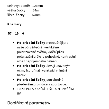
celkový rozměr 128mm
výška čočky 54mm
šířka čočky 62mm
Rozměry:
57
15
0
Polarizační čočky
propouštějí pro
naše oči užitečné, vertikálně
polarizované světlo, vidění přes
polarizační brýle je pohodlné, kontrastní
a bez nepříjemného oslnění.
Polarizační čočky
ulevují unaveným
očím, filtr přináší vynikající vnímání
barev.
Polarizační čočky
jsou vhodné
především pro řidiče a sportovce.
100% POLARIZAČNÍ BRÝLE S NEJVYŠŠÍM
UV
Doplňkové parametry