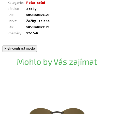
Kategorie
:
Polarizační
Záruka
:
2 roky
EAN
:
5055860829129
Barva
:
čočky - zelená
EAN
:
5055860829129
Rozměry
:
57-15-0
High-contrast mode
Mohlo by Vás zajímat