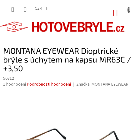
Přejít
na
CZK
NÁKUP
obsah
KOŠÍK
MONTANA EYEWEAR Dioptrické
brýle s úchytem na kapsu MR63C /
+3,50
56812
Průměrné
1 hodnocení
Podrobnosti hodnocení
Značka:
MONTANA EYEWEAR
hodnocení
produktu
je
5,0
z
5
hvězdiček.