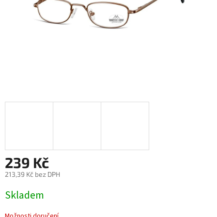
239 Kč
213,39 Kč bez DPH
Měrná
Skladem
cena:
Možnosti doručení