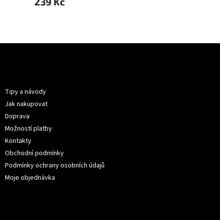
239 Kč
239 
Z
á
p
Informace pro vás
a
t
Tipy a návody
í
Jak nakupovat
Doprava
Možností platby
Kontakty
Obchodní podmínky
Podmínky ochrany osobních údajů
Moje objednávka
Kontakt