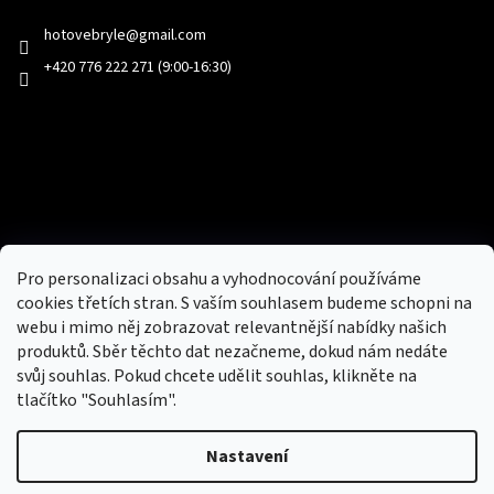
hotovebryle
@
gmail.com
+420 776 222 271 (9:00-16:30)
Facebook
Přijímáme online platby
Pro personalizaci obsahu a vyhodnocování používáme
cookies třetích stran. S vaším souhlasem budeme schopni na
webu i mimo něj zobrazovat relevantnější nabídky našich
produktů. Sběr těchto dat nezačneme, dokud nám nedáte
svůj souhlas. Pokud chcete udělit souhlas, klikněte na
tlačítko "Souhlasím".
Nový obchod s batohy, cestovními zavazadly, tašky a peněženky
Nastavení