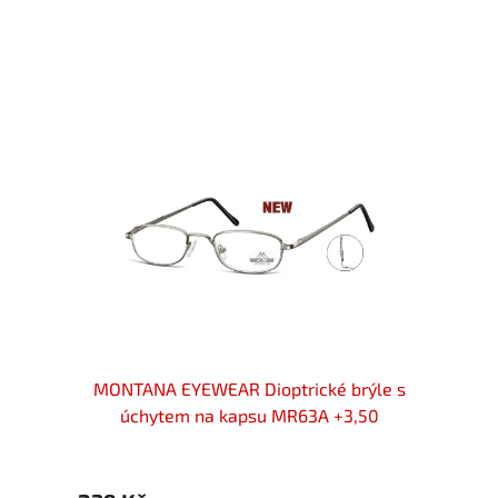
cker s
MONTANA EYEWEAR Dioptrické brýle s
MONT
BLACK
úchytem na kapsu MR63A +3,50
ú