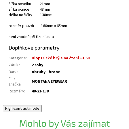
šířka nosníku 21mm
šířka očnice 48mm
délka nožičky 138mm
rozměr pouzdra: 160mm x 65mm
není vhodné pří řízení auta
Doplňkové parametry
Kategorie
:
Dioptrické brýle na čtení +3,50
Záruka
:
2 roky
Barva
:
obruby - bronz
Filtr
MONTANA EYEWEAR
značka
:
Rozměry
:
48-21-138
High-contrast mode
Mohlo by Vás zajímat