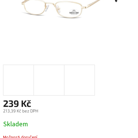
239 Kč
213,39 Kč bez DPH
Měrná
Skladem
cena:
Možnosti doručení