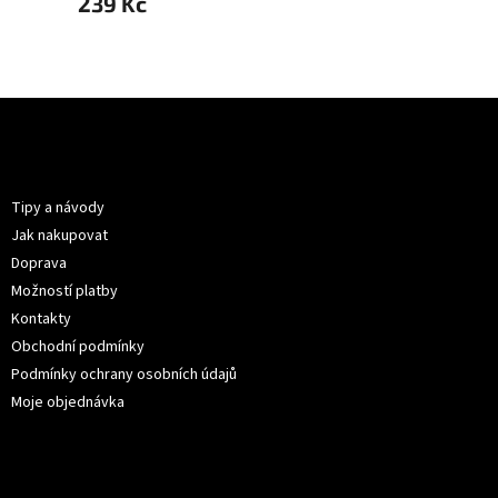
239 Kč
239 
Z
á
p
Informace pro vás
a
t
Tipy a návody
í
Jak nakupovat
Doprava
Možností platby
Kontakty
Obchodní podmínky
Podmínky ochrany osobních údajů
Moje objednávka
Kontakt