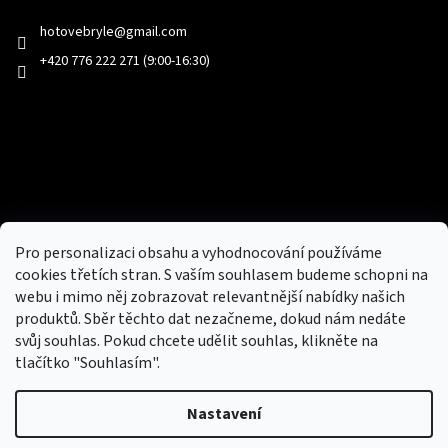
hotovebryle
@
gmail.com
+420 776 222 271 (9:00-16:30)
Facebook
Přijímáme online platby
Pro personalizaci obsahu a vyhodnocování používáme
cookies třetích stran. S vaším souhlasem budeme schopni na
webu i mimo něj zobrazovat relevantnější nabídky našich
produktů. Sběr těchto dat nezačneme, dokud nám nedáte
svůj souhlas. Pokud chcete udělit souhlas, klikněte na
tlačítko "Souhlasím".
Nový obchod s batohy, cestovními zavazadly, tašky a peněženky
Nastavení