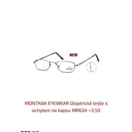
cker s
MONTANA EYEWEAR Dioptrické brýle s
MONT
BLACK
úchytem na kapsu MR63A +3,50
ú