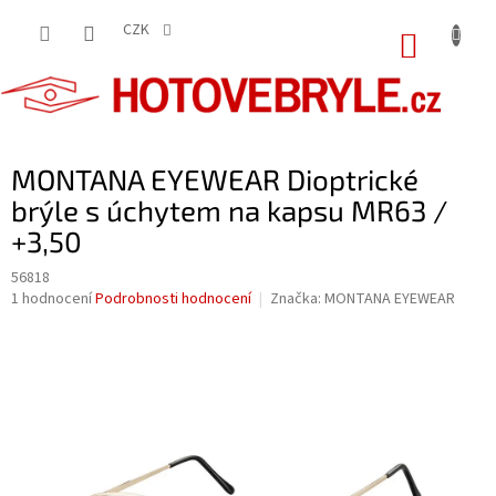
Přejít
na
CZK
NÁKUP
obsah
KOŠÍK
MONTANA EYEWEAR Dioptrické
brýle s úchytem na kapsu MR63 /
+3,50
56818
Průměrné
1 hodnocení
Podrobnosti hodnocení
Značka:
MONTANA EYEWEAR
hodnocení
produktu
je
5,0
z
5
hvězdiček.