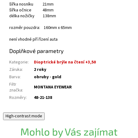
šířka nosníku 21mm
šířka očnice 48mm
délka nožičky 138mm
rozměr pouzdra: 160mm x 65mm
není vhodné pří řízení auta
Doplňkové parametry
Kategorie
:
Dioptrické brýle na čtení +3,50
Záruka
:
2 roky
Barva
:
obruby - gold
Filtr
MONTANA EYEWEAR
značka
:
Rozměry
:
48-21-138
High-contrast mode
Mohlo by Vás zajímat