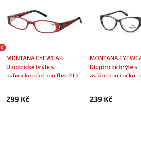
MONTANA EYEWEAR
MONTANA EYEWE
Dioptrické brýle s
Dioptrické brýle s
asférickou čočkou flex R11C
asférickou čočko
+3,50
+3,50
299 Kč
239 Kč