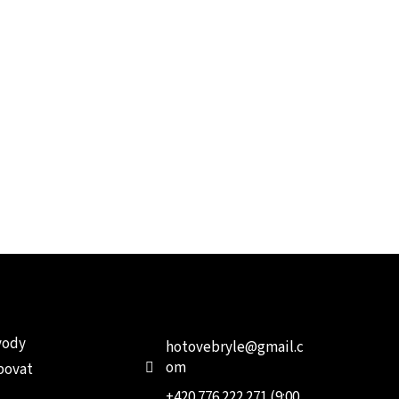
e pro vás
Kontakt
Facebo
vody
hotovebryle
@
gmail.c
om
povat
+420 776 222 271 (9:00