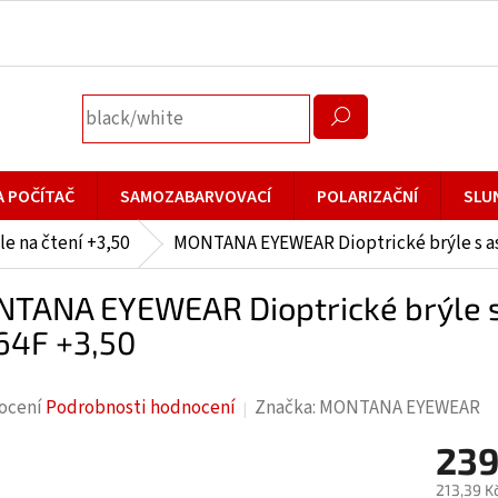
A POČÍTAČ
SAMOZABARVOVACÍ
POLARIZAČNÍ
SLU
le na čtení +3,50
MONTANA EYEWEAR Dioptrické brýle s as
TANA EYEWEAR Dioptrické brýle s
4F +3,50
rné
ocení
Podrobnosti hodnocení
Značka:
MONTANA EYEWEAR
cení
239
ktu
213,39 K