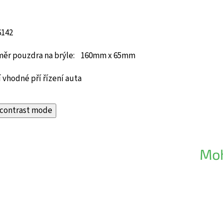
6
142
měr pouzdra na brýle: 160mm x 65mm
 vhodné pří řízení auta
contrast mode
Moh