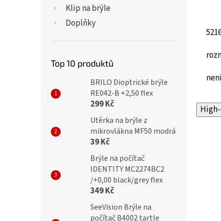
Klip na brýle
Doplňky
52
1
roz
Top 10 produktů
není
BRILO Dioptrické brýle
RE042-B +2,50 flex
299 Kč
High-
Utěrka na brýle z
mikrovlákna MF50 modrá
39 Kč
Brýle na počítač
IDENTITY MC2274BC2
/+0,00 black/grey flex
349 Kč
SeeVision Brýle na
počítač B4002 tartle