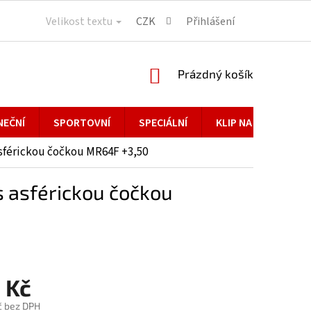
Velikost textu
CZK
Přihlášení
NÁKUPNÍ
Prázdný košík
KOŠÍK
NEČNÍ
SPORTOVNÍ
SPECIÁLNÍ
KLIP NA BRÝLE
férickou čočkou MR64F +3,50
 asférickou čočkou
 Kč
č bez DPH