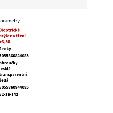
parametry
Dioptrické
brýle na čtení
+3,50
2 roky
5055860844085
obroučky -
lesklá
transparentní
šedá
5055860844085
52-16-142