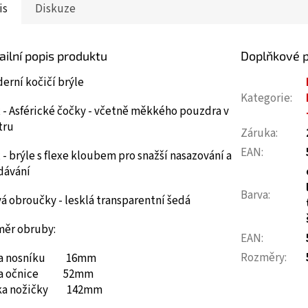
is
Diskuze
ailní popis produktu
Doplňkové 
erní kočičí brýle
Kategorie
:
 - Asférické čočky - včetně měkkého pouzdra v
tru
Záruka
:
EAN
:
 - brýle s flexe kloubem pro snažší nasazování a
dávání
Barva
:
á obroučky - lesklá transparentní šedá
měr obruby:
EAN
:
Rozměry
:
ka nosníku 16mm
ka očnice 52mm
ka nožičky 142mm