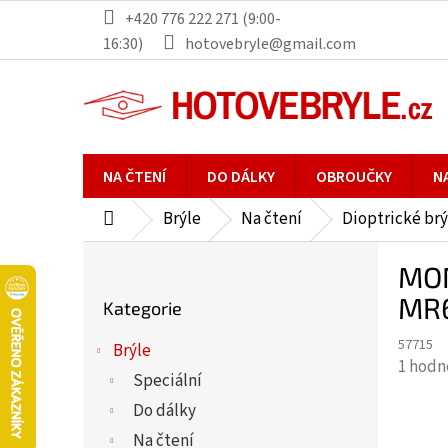
Přejít
+420 776 222 271 (9:00-
na
16:30)
hotovebryle@gmail.com
obsah
NA ČTENÍ
DO DÁLKY
OBROUČKY
N
Brýle
Na čtení
Dioptrické brý
Domů
P
MON
o
Přeskočit
s
MR6
Kategorie
kategorie
t
57715
r
Brýle
Průmě
1 hodn
a
Speciální
hodno
n
Do dálky
produ
n
je
Na čtení