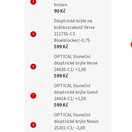
brown
90 Kč
Dioptrické brýle na
krátkozrakost Verse
21173S-C3
Blueblocker/-0,75
599 Kč
NA EYEWEAR
MONTANA EYEWEAR
OPTICAL Sluneční
cké brýle s
Dioptrické brýle s
dioptrické brýle Verse
24020-C1/ +1,00
ckou čočkou flex R11D
asférickou čočkou flex R11
599 Kč
+3,50
OPTICAL Sluneční
č
299 Kč
dioptrické brýle Gvest
24414-C1/ +1,50
599 Kč
OPTICAL Sluneční
dioptrické brýle Nexus
25201-C1/ -2,00