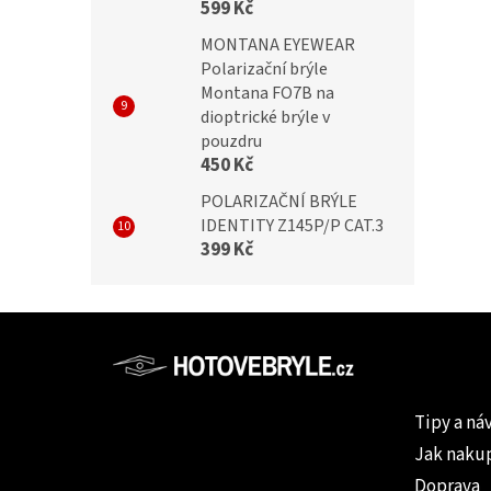
599 Kč
MONTANA EYEWEAR
Polarizační brýle
Montana FO7B na
dioptrické brýle v
pouzdru
450 Kč
POLARIZAČNÍ BRÝLE
IDENTITY Z145P/P CAT.3
399 Kč
Z
á
p
Informac
a
Tipy a ná
t
Jak naku
í
Doprava