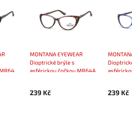
AR
MONTANA EYEWEAR
MONTAN
Dioptrické brýle s
Dioptrick
u MR64
asférickou čočkou MR64A
asférick
+3,50
+3,50
239 Kč
239 Kč