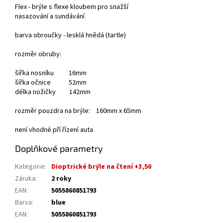
Flex - brýle s flexe kloubem pro snažší
nasazování a sundávání
barva obroučky - lesklá hnědá (tartle)
rozměr obruby:
šířka nosníku 16mm
šířka očnice 52mm
délka nožičky 142mm
rozměr pouzdra na brýle: 160mm x 65mm
není vhodné pří řízení auta
Doplňkové parametry
Kategorie
:
Dioptrické brýle na čtení +3,50
Záruka
:
2 roky
EAN
:
5055860851793
Barva
:
blue
EAN
:
5055860851793