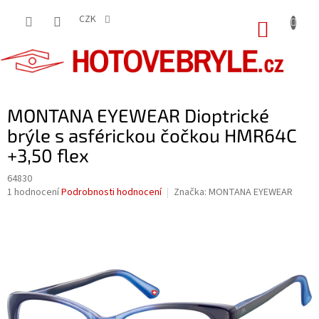
Přejít
na
CZK
NÁKUP
obsah
KOŠÍK
MONTANA EYEWEAR Dioptrické
brýle s asférickou čočkou HMR64C
+3,50 flex
64830
Průměrné
1 hodnocení
Podrobnosti hodnocení
Značka:
MONTANA EYEWEAR
hodnocení
produktu
je
5,0
z
5
hvězdiček.