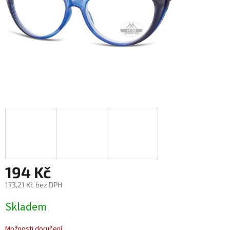
194 Kč
173,21 Kč bez DPH
Měrná
Skladem
cena:
Možnosti doručení