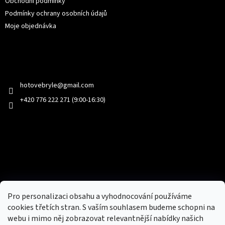
Obchodní podmínky
Podmínky ochrany osobních údajů
Moje objednávka
Kontakt
hotovebryle
@
gmail.com
+420 776 222 271 (9:00-16:30)
Facebook
Přijímáme online platby
Pro personalizaci obsahu a vyhodnocování používáme
cookies třetích stran. S vaším souhlasem budeme schopni na
webu i mimo něj zobrazovat relevantnější nabídky našich