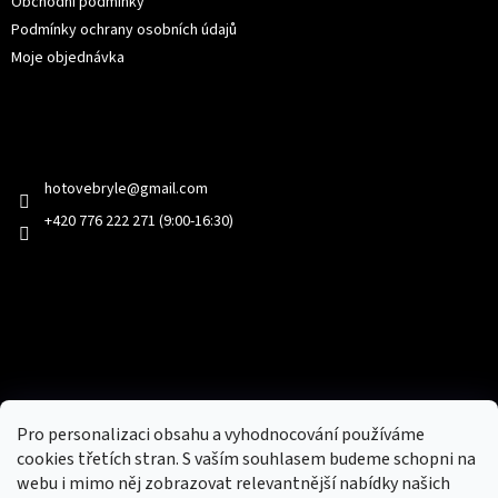
Obchodní podmínky
Podmínky ochrany osobních údajů
Moje objednávka
Kontakt
hotovebryle
@
gmail.com
+420 776 222 271 (9:00-16:30)
Facebook
Přijímáme online platby
Pro personalizaci obsahu a vyhodnocování používáme
cookies třetích stran. S vaším souhlasem budeme schopni na
webu i mimo něj zobrazovat relevantnější nabídky našich