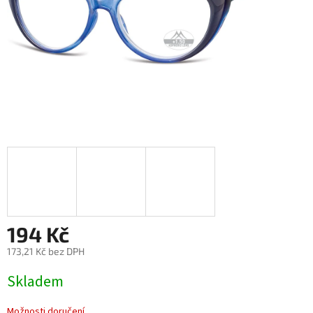
194 Kč
173,21 Kč bez DPH
Měrná
Skladem
cena:
Možnosti doručení