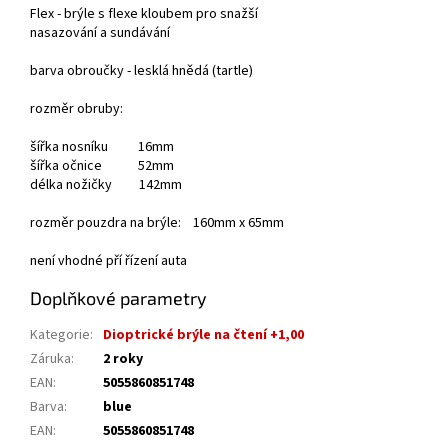
Flex - brýle s flexe kloubem pro snažší
nasazování a sundávání
barva obroučky - lesklá hnědá (tartle)
rozměr obruby:
šířka nosníku 16mm
šířka očnice 52mm
délka nožičky 142mm
rozměr pouzdra na brýle: 160mm x 65mm
není vhodné pří řízení auta
Doplňkové parametry
Kategorie
:
Dioptrické brýle na čtení +1,00
Záruka
:
2 roky
EAN
:
5055860851748
Barva
:
blue
EAN
:
5055860851748