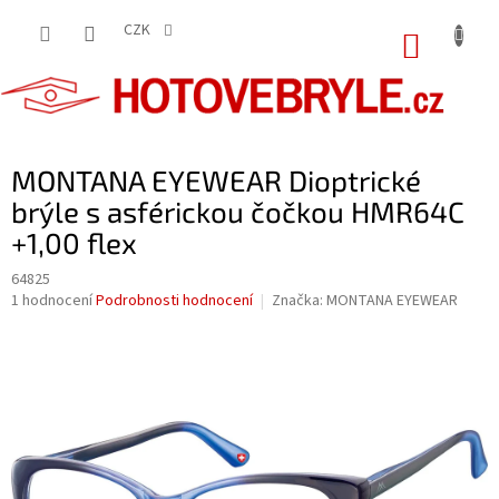
Přejít
na
CZK
NÁKUP
obsah
KOŠÍK
MONTANA EYEWEAR Dioptrické
brýle s asférickou čočkou HMR64C
+1,00 flex
64825
Průměrné
1 hodnocení
Podrobnosti hodnocení
Značka:
MONTANA EYEWEAR
hodnocení
produktu
je
5,0
z
5
hvězdiček.