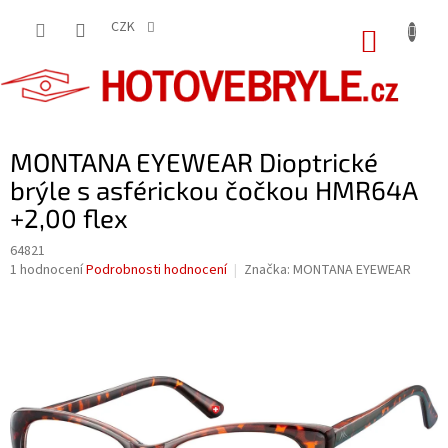
Přejít
na
CZK
NÁKUP
obsah
KOŠÍK
MONTANA EYEWEAR Dioptrické
brýle s asférickou čočkou HMR64A
+2,00 flex
64821
Průměrné
1 hodnocení
Podrobnosti hodnocení
Značka:
MONTANA EYEWEAR
hodnocení
produktu
je
5,0
z
5
hvězdiček.