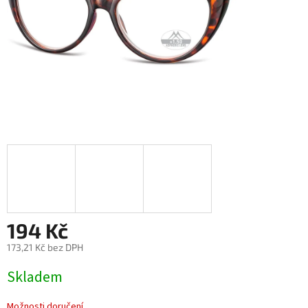
194 Kč
173,21 Kč bez DPH
Měrná
Skladem
cena:
Možnosti doručení