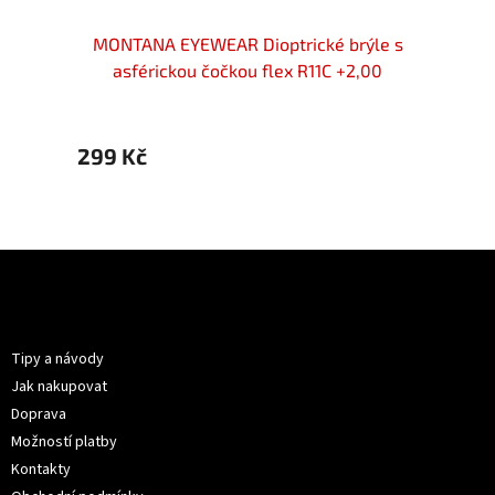
ýle s
MONTANA EYEWEAR Dioptrické brýle s
MONT
00
asférickou čočkou flex R11C +2,00
299 Kč
194 
Z
á
p
Informace pro vás
a
t
Tipy a návody
í
Jak nakupovat
Doprava
Možností platby
Kontakty