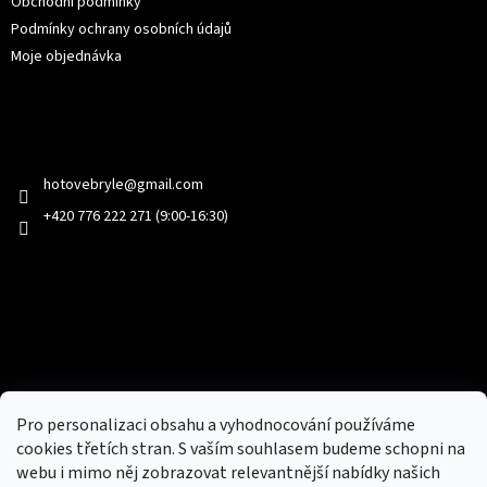
Obchodní podmínky
Podmínky ochrany osobních údajů
Moje objednávka
Kontakt
hotovebryle
@
gmail.com
+420 776 222 271 (9:00-16:30)
Facebook
Přijímáme online platby
Pro personalizaci obsahu a vyhodnocování používáme
cookies třetích stran. S vaším souhlasem budeme schopni na
webu i mimo něj zobrazovat relevantnější nabídky našich