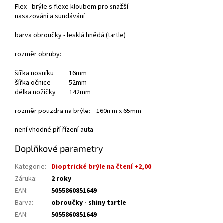
Flex - brýle s flexe kloubem pro snažší
nasazování a sundávání
barva obroučky - lesklá hnědá (tartle)
rozměr obruby:
šířka nosníku 16mm
šířka očnice 52mm
délka nožičky 142mm
rozměr pouzdra na brýle: 160mm x 65mm
není vhodné pří řízení auta
Doplňkové parametry
Kategorie
:
Dioptrické brýle na čtení +2,00
Záruka
:
2 roky
EAN
:
5055860851649
Barva
:
obroučky - shiny tartle
EAN
:
5055860851649