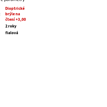
Dioptrické
:
brýle na
čtení +3,00
2 roky
fialová