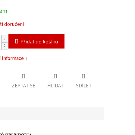
dem
i doručení
Přidat do košíku
í informace
ZEPTAT SE
HLÍDAT
SDÍLET
vé parametry