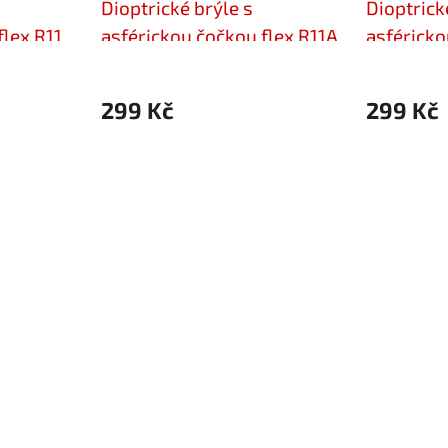
Dioptrické brýle s
Dioptrick
flex R11
asférickou čočkou flex R11A
asféricko
+3,00
+3,00
299 Kč
299 Kč