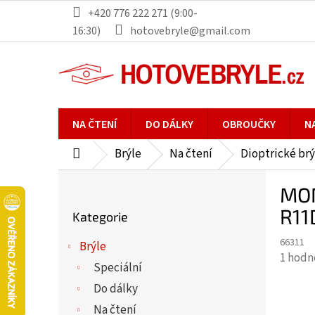
Přejít
+420 776 222 271 (9:00-
na
16:30)
hotovebryle@gmail.com
obsah
NA ČTENÍ
DO DÁLKY
OBROUČKY
N
Brýle
Na čtení
Dioptrické brý
Domů
P
MON
o
Přeskočit
s
R11
Kategorie
kategorie
t
66311
r
Brýle
Průmě
1 hodn
a
Speciální
hodno
n
Do dálky
produ
n
je
Na čtení