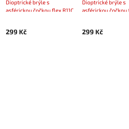
Dioptrické brýle s
Dioptrické brýle s
asférickou čočkou flex R11C
asférickou čočkou 
+3,00
+3,00
299 Kč
299 Kč