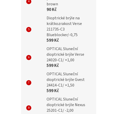
ické brýle MR52C
Dioptrické brýle BOX73A
brown
lex
+3,00 flex
90 Kč
Dioptrické brýle na
krátkozrakost Verse
č
279 Kč
21173S-C3
Blueblocker/-0,75
599 Kč
OPTICAL Sluneční
dioptrické brýle Verse
24020-C1/ +1,00
599 Kč
OPTICAL Sluneční
dioptrické brýle Gvest
24414-C1/ +1,50
599 Kč
OPTICAL Sluneční
dioptrické brýle Nexus
25201-C1/ -2,00