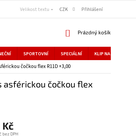
Velikost textu
CZK
Přihlášení
NÁKUPNÍ
Prázdný košík
KOŠÍK
NEČNÍ
SPORTOVNÍ
SPECIÁLNÍ
KLIP NA BRÝLE
férickou čočkou flex R11D +3,00
asférickou čočkou flex
 Kč
č bez DPH