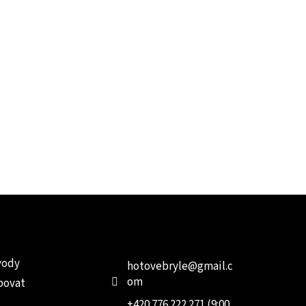
e pro vás
Kontakt
Facebo
vody
hotovebryle
@
gmail.c
om
povat
+420 776 222 271 (9:00