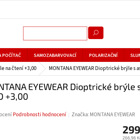
A POČÍTAČ
SAMOZABARVOVACÍ
POLARIZAČNÍ
SLU
le na čtení +3,00
MONTANA EYEWEAR Dioptrické brýle s as
TANA EYEWEAR Dioptrické brýle s 
D +3,00
rné
ocení
Podrobnosti hodnocení
Značka:
MONTANA EYEWEAR
cení
299
ktu
266,96 K