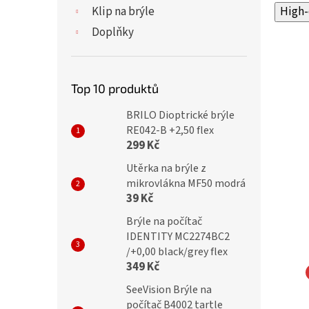
Klip na brýle
High-
Doplňky
Top 10 produktů
BRILO Dioptrické brýle
RE042-B +2,50 flex
299 Kč
Utěrka na brýle z
mikrovlákna MF50 modrá
39 Kč
Brýle na počítač
IDENTITY MC2274BC2
/+0,00 black/grey flex
349 Kč
SeeVision Brýle na
NA EYEWEAR Slim
MONTANA EYEWEAR
počítač B4002 tartle