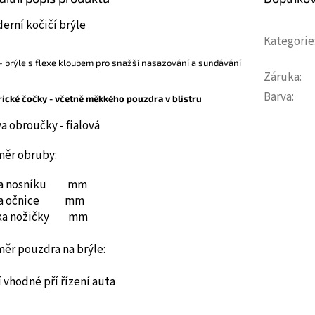
erní kočičí brýle
Kategorie
 - brýle s flexe kloubem pro snažší nasazování a sundávání
Záruka
:
Barva
:
rické čočky - včetně měkkého pouzdra v blistru
va obroučky -
fialová
měr obruby:
ka nosníku mm
ka očnice mm
ka nožičky mm
měr pouzdra na brýle:
 vhodné pří řízení auta