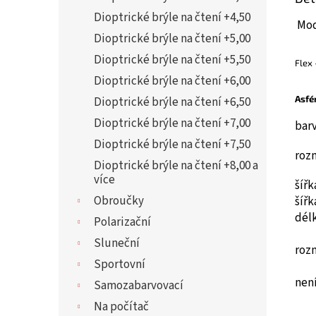
Dioptrické brýle na čtení +4,50
Mod
Dioptrické brýle na čtení +5,00
Dioptrické brýle na čtení +5,50
Flex
Dioptrické brýle na čtení +6,00
Asfé
Dioptrické brýle na čtení +6,50
Dioptrické brýle na čtení +7,00
bar
Dioptrické brýle na čtení +7,50
roz
Dioptrické brýle na čtení +8,00 a
více
šíř
Obroučky
šíř
dél
Polarizační
Sluneční
roz
Sportovní
není
Samozabarvovací
Na počítač