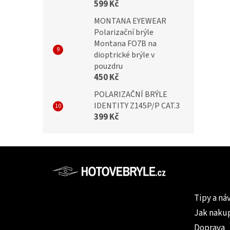
599 Kč
MONTANA EYEWEAR
Polarizační brýle
Montana FO7B na
dioptrické brýle v
pouzdru
450 Kč
POLARIZAČNÍ BRÝLE
IDENTITY Z145P/P CAT.3
399 Kč
Z
á
p
Informac
a
Tipy a ná
t
Jak naku
í
Doprava