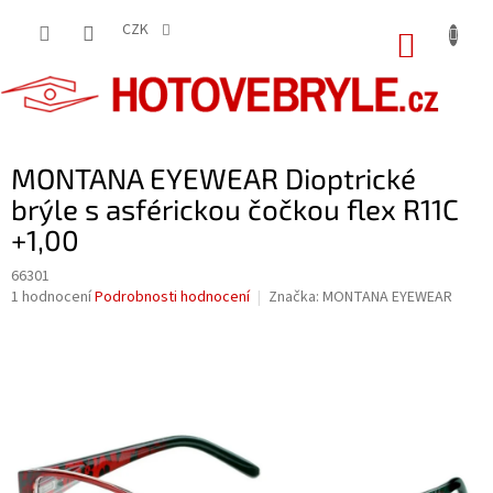
Přejít
na
CZK
NÁKUP
obsah
KOŠÍK
MONTANA EYEWEAR Dioptrické
brýle s asférickou čočkou flex R11C
+1,00
66301
Průměrné
1 hodnocení
Podrobnosti hodnocení
Značka:
MONTANA EYEWEAR
hodnocení
produktu
je
5,0
z
5
hvězdiček.