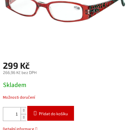
299 Kč
266,96 Kč bez DPH
Měrná
Skladem
cena:
Možnosti doručení
Přidat do košíku
Detailní informace