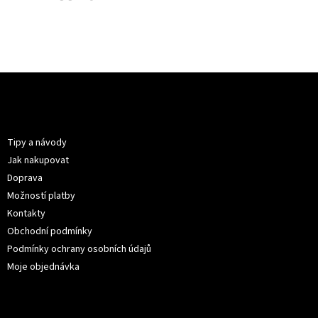
Z
á
p
Informace pro vás
a
t
Tipy a návody
í
Jak nakupovat
Doprava
Možností platby
Kontakty
Obchodní podmínky
Podmínky ochrany osobních údajů
Moje objednávka