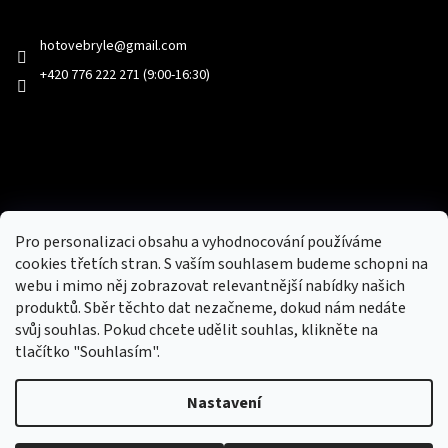
Kontakt
hotovebryle
@
gmail.com
+420 776 222 271 (9:00-16:30)
Facebook
Pro personalizaci obsahu a vyhodnocování používáme
Přijímáme online platby
cookies třetích stran. S vaším souhlasem budeme schopni na
webu i mimo něj zobrazovat relevantnější nabídky našich
produktů. Sběr těchto dat nezačneme, dokud nám nedáte
svůj souhlas. Pokud chcete udělit souhlas, klikněte na
tlačítko "Souhlasím".
Nastavení
Nový obchod s batohy, cestovními zavazadly, tašky a peněženky