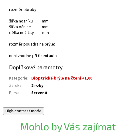
rozměr obruby:
šířka nosníku mm
šířka očnice mm
délka nožičky mm
rozměr pouzdra na brýle:
není vhodné pří řízení auta
Doplňkové parametry
Kategorie
:
Dioptrické brýle na čtení +1,00
Záruka
:
2 roky
Barva
:
červená
High-contrast mode
Mohlo by Vás zajímat