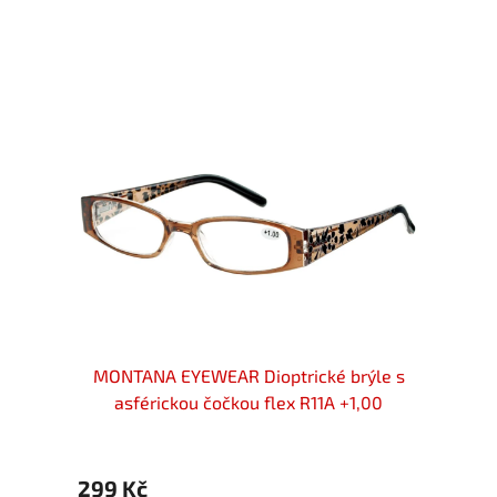
rýle
MONTANA EYEWEAR Dioptrické brýle s
MONT
asférickou čočkou flex R11A +1,00
asf
299 Kč
299 