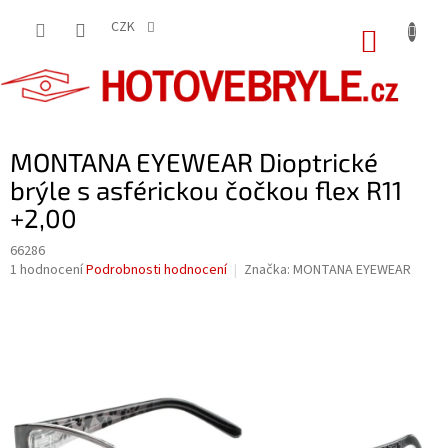
Přejít
na
CZK
NÁKUP
obsah
KOŠÍK
MONTANA EYEWEAR Dioptrické
brýle s asférickou čočkou flex R11
+2,00
66286
Průměrné
1 hodnocení
Podrobnosti hodnocení
Značka:
MONTANA EYEWEAR
hodnocení
produktu
je
5,0
z
5
hvězdiček.