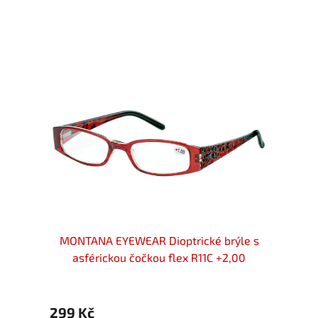
 brýle
MONTANA EYEWEAR Dioptrické brýle s
MONT
asférickou čočkou flex R11C +2,00
as
299 Kč
299 