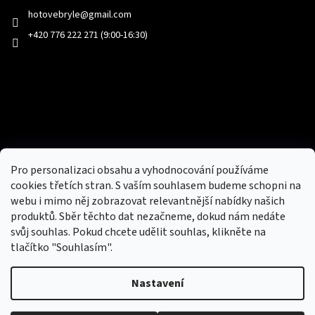
hotovebryle
@
gmail.com
+420 776 222 271 (9:00-16:30)
Facebook
Přijímáme online platby
Pro personalizaci obsahu a vyhodnocování používáme
cookies třetích stran. S vaším souhlasem budeme schopni na
webu i mimo něj zobrazovat relevantnější nabídky našich
produktů. Sběr těchto dat nezačneme, dokud nám nedáte
svůj souhlas. Pokud chcete udělit souhlas, klikněte na
tlačítko "Souhlasím".
Nový obchod s batohy, cestovními zavazadly, tašky a peněženky
Nastavení