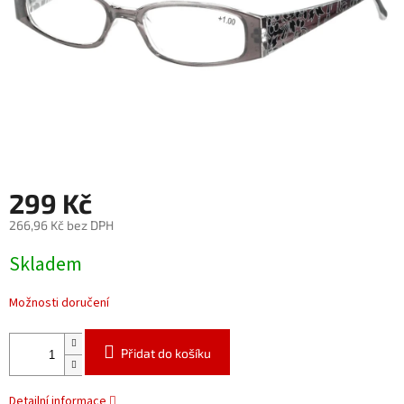
299 Kč
266,96 Kč bez DPH
Měrná
Skladem
cena:
Možnosti doručení
Přidat do košíku
Detailní informace