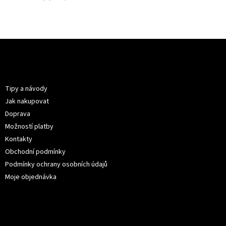
Z
á
p
Informace pro vás
a
t
Tipy a návody
í
Jak nakupovat
Doprava
Možností platby
Kontakty
Obchodní podmínky
Podmínky ochrany osobních údajů
Moje objednávka
Kontakt