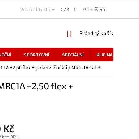
Velikost textu
CZK
Přihlášení
NÁKUPNÍ
Prázdný košík
KOŠÍK
NEČNÍ
SPORTOVNÍ
SPECIÁLNÍ
KLIP NA BRÝLE
 +2,50 flex + polarizační klip MRC-1A Cat.3
RC1A +2,50 flex +
 Kč
č bez DPH