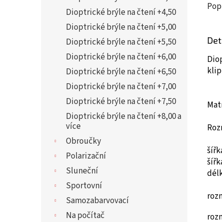
Pop
Dioptrické brýle na čtení +4,50
Dioptrické brýle na čtení +5,00
Det
Dioptrické brýle na čtení +5,50
Dioptrické brýle na čtení +6,00
Dio
klip
Dioptrické brýle na čtení +6,50
Dioptrické brýle na čtení +7,00
Dioptrické brýle na čtení +7,50
Matn
Dioptrické brýle na čtení +8,00 a
více
Roz
Obroučky
šíř
Polarizační
šíř
Sluneční
dél
Sportovní
roz
Samozabarvovací
Na počítač
roz