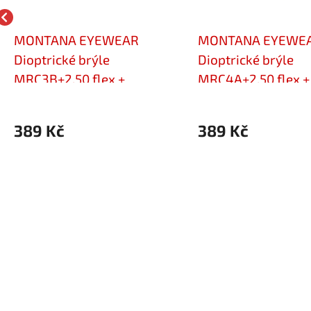
MONTANA EYEWEAR
MONTANA EYEWE
Dioptrické brýle
Dioptrické brýle
MRC3B+2,50 flex +
MRC4A+2,50 flex +
polarizační klip MRC-3B
polarizační klip 
Cat.3
Cat.3
389 Kč
389 Kč