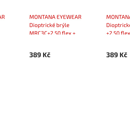
AR
MONTANA EYEWEAR
MONTAN
Dioptrické brýle
Dioptric
MRC3C+2,50 flex +
+2,50 flex
MRC-4A
polarizační klip MRC-3C
MRC-2A C
Cat.3
389 Kč
389 Kč