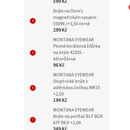
599 Kč
Brýle na čtení s
NA EYEWEAR
MONTANA EYEWEAR
magnetickým spojem
V3096 /+3,50 černé
ické brýle MRC1B
Dioptrické brýle MRC2B
299 Kč
lex + polarizační klip
+2,50 flex + polarizační klip
MONTANA EYEWEAR
 Cat.3
MRC-2B Cat.3
Pevná korálková šňůrka
na brýle 423SS -
č
389 Kč
bělorůžová
96 Kč
MONTANA EYEWEAR
Dioptrické brýle s
asférickou čočkou MR15
+2,50
194 Kč
MONTANA EYEWEAR
Brýle na počítač BLF BOX
67F RED +1,00
349 Kč