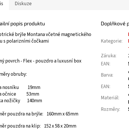
is
Diskuze
ailní popis produktu
Doplňkové 
ptrické brýle Montana včetné magnetického
u s polarizními čočkami
Kategorie
:
Záruka
:
ý povrch - Flex - pouzdro a luxusní box
EAN
:
měry obruby:
Barva
:
EAN
:
ka nosníku 19mm
ka očnice 53mm
Materiál
:
ka nožičky 140mm
Rozměry
:
měr pouzdra na brýle: 160mm x 65mm
měr pouzdra na klip: 152 x 58 x 20mm