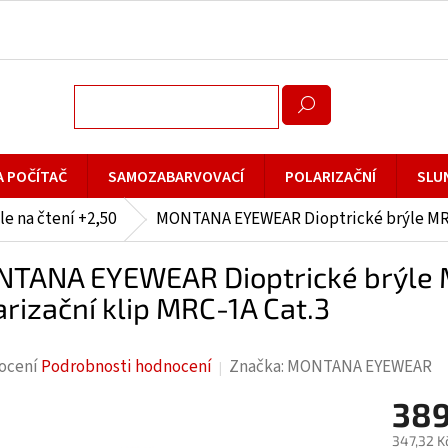
A POČÍTAČ
SAMOZABARVOVACÍ
POLARIZAČNÍ
SLU
le na čtení +2,50
MONTANA EYEWEAR Dioptrické brýle MRC1A
TANA EYEWEAR Dioptrické brýle M
arizační klip MRC-1A Cat.3
rné
ocení
Podrobnosti hodnocení
Značka:
MONTANA EYEWEAR
cení
389
ktu
347,32 K