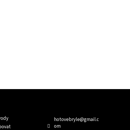
e pro vás
Kontakt
Facebo
vody
hotovebryle
@
gmail.c
om
povat