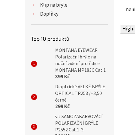
Klip na brýle
není
Doplňky
High-
Top 10 produktů
MONTANA EYEWEAR
Polarizační brýle na
noční vidění pro řidiče
MONTANA MP183C Cat.1
399 Kč
Dioptrické VELKÉ BRÝLE
OPTICAL TR258 /+3,50
černé
299 Kč
vit SAMOZABARVOVÁCÍ
POLARIZAČNÍ BRÝLE
P2552 Cat.1-3